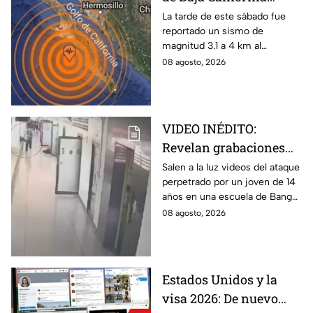
sacude San José del
La tarde de este sábado fue
reportado un sismo de
Cabo
magnitud 3.1 a 4 km al
noroeste de San José del
08 agosto, 2026
Cabo, Baja California Sur; no
hay afectaciones.
VIDEO INÉDITO:
Revelan grabaciones
del tiroteo escolar que
Salen a la luz videos del ataque
perpetrado por un joven de 14
dejó múltiples víctimas
años en una escuela de Bang
Kruai, Tailandia. El saldo es de
08 agosto, 2026
múltiples víctimas y heridos.
Estados Unidos y la
visa 2026: De nuevo