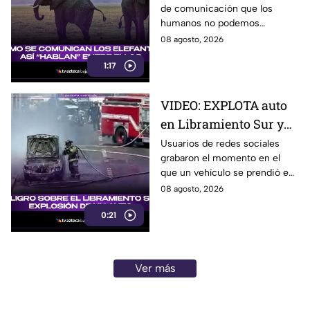
de comunicación que los
humanos no podemos
escuchar, ellos “hablan” de una
08 agosto, 2026
forma muy diferente, así que
1:17
te invitamos a ver el video.
VIDEO: EXPLOTA auto
en Libramiento Sur y
ocasiona fuerte tráfico
Usuarios de redes sociales
grabaron el momento en el
en Tijuana este sábado;
que un vehículo se prendió en
cerca de 5 y 10
llamas sobre el Libramiento, lo
08 agosto, 2026
que ocasionó tráfico pesado
0:21
en esa parte de Tijuana.
Ver más