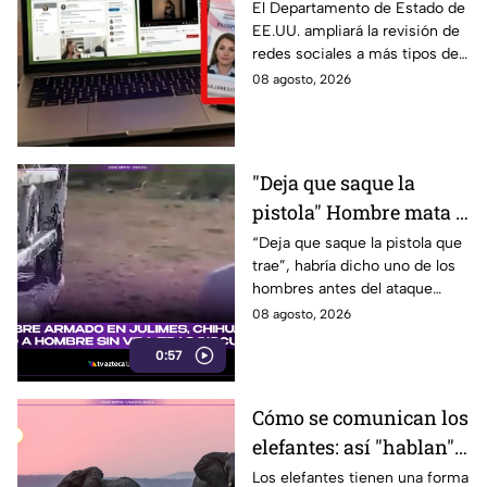
revisarán las redes
El Departamento de Estado de
EE.UU. ampliará la revisión de
sociales de mexicanos
redes sociales a más tipos de
que viaje a este país
visa, incluyendo a mexicanos
08 agosto, 2026
que viajan por negocios.
"Deja que saque la
pistola" Hombre mata a
padre y hiere a su hijo
“Deja que saque la pistola que
trae”, habría dicho uno de los
por supuestamente
hombres antes del ataque
invadir un camino
armado en Julimes, Chihuahua
08 agosto, 2026
que mató a Armando Ordóñez.
0:57
Cómo se comunican los
elefantes: así "hablan"
entre ellos
Los elefantes tienen una forma