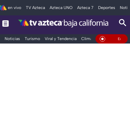
en vivo
TV Azteca
Azteca UNO
Azteca 7
Deportes
Notic
Noticias
Turismo
Viral y Tendencia
Clima
Deportes
Espec
En Vivo