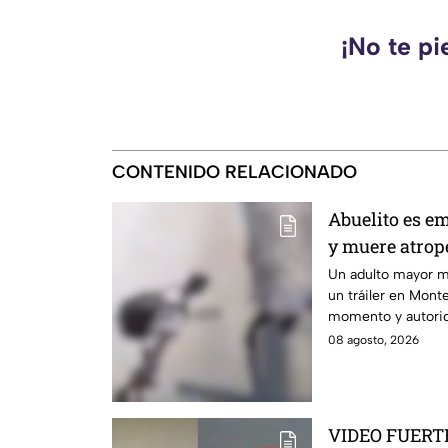
¡No te pi
CONTENIDO RELACIONADO
Abuelito es em
y muere atrope
IMÁGENES SE
Un adulto mayor m
un tráiler en Mont
momento y autorid
08 agosto, 2026
VIDEO FUERTE: