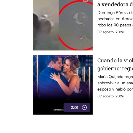
a vendedora d
mientras iba a
Dominga Pérez, de
pedradas en Amozo
robó los 90 pesos
07 agosto, 2026
Cuando la vio
gobierno: regi
Cabildo tras s
María Quijada regr
sobrevivir a un at
armado
esposo y habló por
07 agosto, 2026
2:01