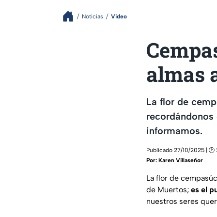
Noticias
Video
Cempasú
almas 
La flor de cemp
recordándonos q
informamos.
Publicado 27/10/2025 | 🕑 
Por:
Karen Villaseñor
La flor de cempasúch
de Muertos;
es el p
nuestros seres quer