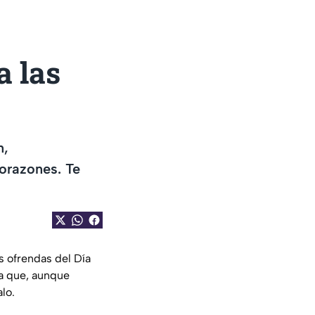
a las
n,
orazones. Te
s ofrendas del Día
a que, aunque
lo.