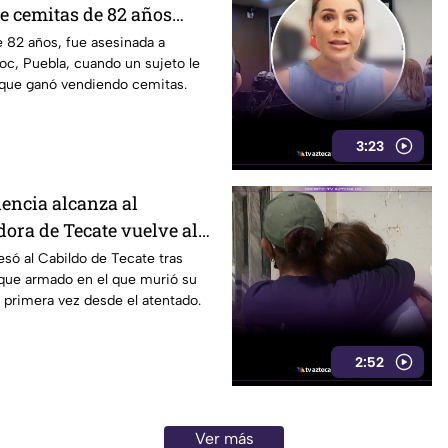
e cemitas de 82 años
 su casa
 82 años, fue asesinada a
c, Puebla, cuando un sujeto le
 que ganó vendiendo cemitas.
3:23
lencia alcanza al
dora de Tecate vuelve al
obrevivir a un ataque
esó al Cabildo de Tecate tras
aque armado en el que murió su
 primera vez desde el atentado.
2:52
Ver más