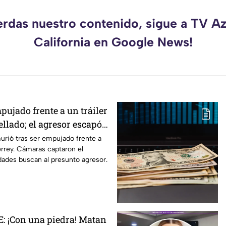
erdas nuestro contenido, sigue a TV A
California en Google News!
pujado frente a un tráiler
llado; el agresor escapó |
NSIBLES
urió tras ser empujado frente a
errey. Cámaras captaron el
ades buscan al presunto agresor.
 ¡Con una piedra! Matan