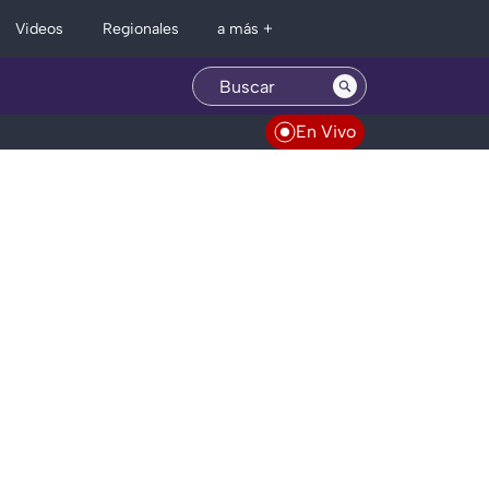
Regionales
Videos
a más +
En Vivo