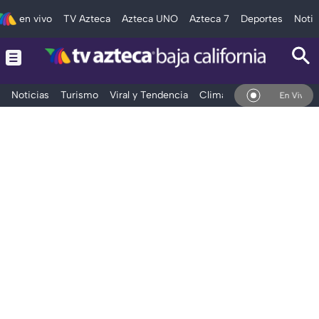
en vivo
TV Azteca
Azteca UNO
Azteca 7
Deportes
Notic
Noticias
Turismo
Viral y Tendencia
Clima
Deportes
Espec
En Vivo