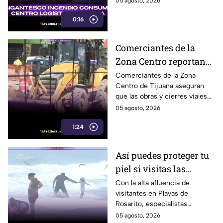
05 agosto, 2026
humo fue visible a varios
0:16
kilómetros.
Comerciantes de la
Zona Centro reportan
caída de hasta 40% por
Comerciantes de la Zona
Centro de Tijuana aseguran
obras en avenida
que las obras y cierres viales
Revolución
en la avenida Revolución han
05 agosto, 2026
reducido hasta 40% la
1:24
afluencia de clientes.
Así puedes proteger tu
piel si visitas las
playas de Rosarito
Con la alta afluencia de
visitantes en Playas de
durante el verano
Rosarito, especialistas
recomiendan reaplicar
05 agosto, 2026