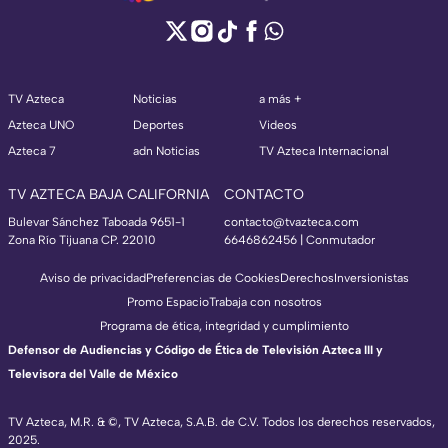
TV Azteca
Noticias
a más +
Azteca UNO
Deportes
Videos
Azteca 7
adn Noticias
TV Azteca Internacional
TV AZTECA BAJA CALIFORNIA
CONTACTO
Bulevar Sánchez Taboada 9651-1
contacto@tvazteca.com
Zona Río Tijuana CP. 22010
6646862456 | Conmutador
Aviso de privacidad
Preferencias de Cookies
Derechos
Inversionistas
Promo Espacio
Trabaja con nosotros
Programa de ética, integridad y cumplimiento
Defensor de Audiencias y Código de Ética de Televisión Azteca III y
Televisora del Valle de México
TV Azteca, M.R. & ©, TV Azteca, S.A.B. de C.V. Todos los derechos reservados,
2025.