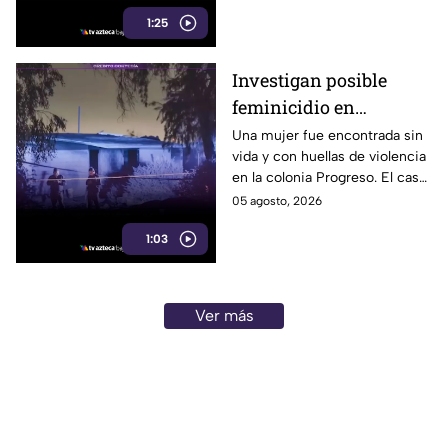
protector solar cada dos horas
1:25
y utilizar uno con FPS 30 o
superior.
Investigan posible
feminicidio en
Mexicali; hallan a una
Una mujer fue encontrada sin
vida y con huellas de violencia
mujer sin vida con
en la colonia Progreso. El caso
huellas de violencia
es investigado como un
05 agosto, 2026
posible feminicidio y no hay
1:03
detenidos.
Ver más