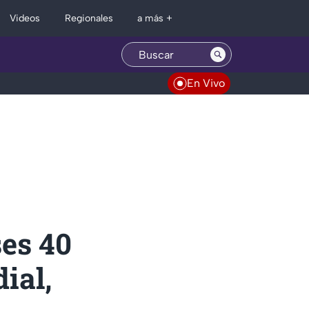
Regionales
Videos
a más +
En Vivo
ses 40
ial,