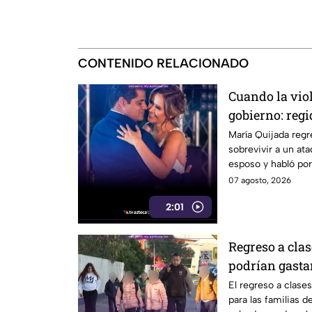
CONTENIDO RELACIONADO
Cuando la vio
gobierno: regi
Cabildo tras s
María Quijada regr
sobrevivir a un at
armado
esposo y habló por
07 agosto, 2026
2:01
Regreso a clas
podrían gastar
uniformes y c
El regreso a clase
para las familias 