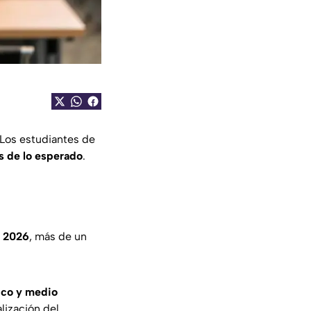
 Los estudiantes de
es de lo esperado
.
e 2026
, más de un
ico y medio
ealización del