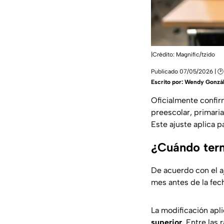
|Crédito: Magnific/
tzido
Publicado 07/05/2026 | 🕑
Escrito por:
Wendy Gonzá
Oficialmente confir
preescolar, primari
Este ajuste aplica pa
¿Cuándo term
De acuerdo con el a
mes antes de la fech
La modificación apl
superior
. Entre las