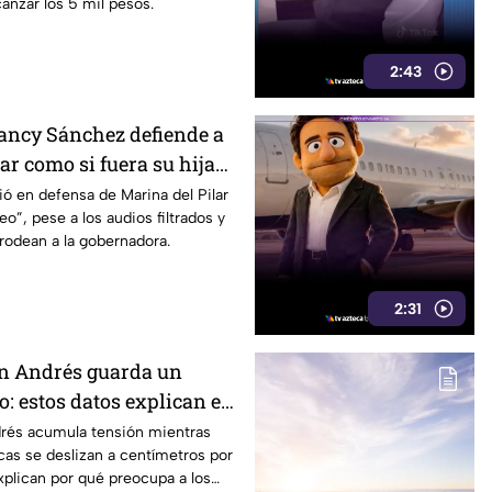
anzar los 5 mil pesos.
2:43
Nancy Sánchez defiende a
ar como si fuera su hija
cas
ó en defensa de Marina del Pilar
eo”, pese a los audios filtrados y
rodean a la gobernadora.
2:31
an Andrés guarda un
: estos datos explican el
co
drés acumula tensión mientras
cas se deslizan a centímetros por
xplican por qué preocupa a los