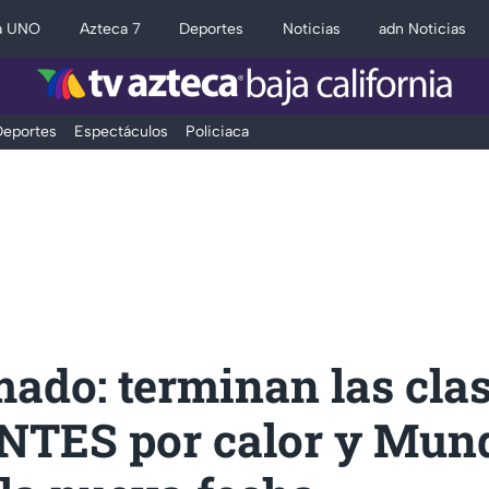
a UNO
Azteca 7
Deportes
Noticias
adn Noticias
eportes
Espectáculos
Policiaca
ado: terminan las cla
NTES por calor y Mund