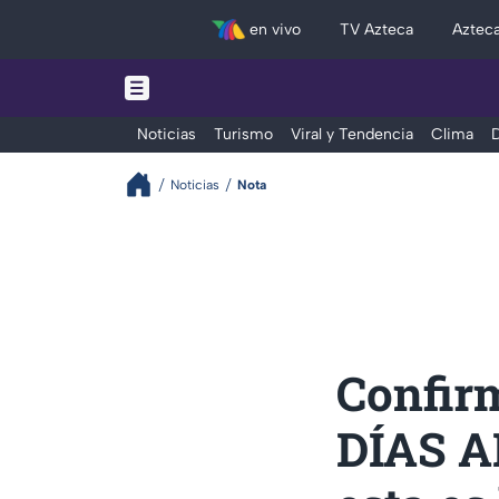
en vivo
TV Azteca
Aztec
Noticias
Turismo
Viral y Tendencia
Clima
D
Noticias
Nota
Confirm
DÍAS A