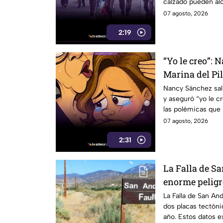
calzado pueden alc
07 agosto, 2026
2:19
“Yo le creo”: 
Marina del Pil
pese a polémi
Nancy Sánchez sali
y aseguró “yo le cr
las polémicas que 
07 agosto, 2026
2:31
La Falla de S
enorme peligro
temor científi
La Falla de San An
dos placas tectóni
año. Estos datos e