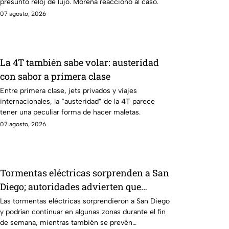
presunto reloj de lujo. Morena reaccionó al caso.
07 agosto, 2026
La 4T también sabe volar: austeridad
con sabor a primera clase
Entre primera clase, jets privados y viajes
internacionales, la “austeridad” de la 4T parece
tener una peculiar forma de hacer maletas.
07 agosto, 2026
Tormentas eléctricas sorprenden a San
Diego; autoridades advierten que
continuarán durante el fin de semana
Las tormentas eléctricas sorprendieron a San Diego
y podrían continuar en algunas zonas durante el fin
de semana, mientras también se prevén