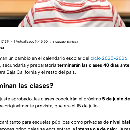
 17:39
| Actualizado 🕑 15:50
1 minuto lectura
lez
man un cambio en el calendario escolar del
ciclo 2025-2026
.
a, secundaria y preparatoria
terminarán las clases 40 días ant
ra Baja California y el resto del país.
inan las clases?
juste aprobado, las clases concluirán el próximo
5 de junio d
a originalmente prevista, que era el 15 de julio.
icará tanto para escuelas públicas como privadas de
nivel bás
 razones principales se encuentran la
intensa ola de calor
, la r