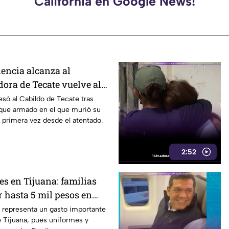
California en Google News!
lencia alcanza al
dora de Tecate vuelve al
obrevivir a un ataque
esó al Cabildo de Tecate tras
aque armado en el que murió su
 primera vez desde el atentado.
2:52
es en Tijuana: familias
 hasta 5 mil pesos en
alzado
s representa un gasto importante
de Tijuana, pues uniformes y