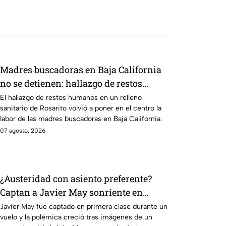
Madres buscadoras en Baja California
no se detienen: hallazgo de restos
humanos reaviva la preocupación
El hallazgo de restos humanos en un relleno
sanitario de Rosarito volvió a poner en el centro la
labor de las madres buscadoras en Baja California.
07 agosto, 2026
¿Austeridad con asiento preferente?
Captan a Javier May sonriente en
primera clase y Morena le “jala las
Javier May fue captado en primera clase durante un
vuelo y la polémica creció tras imágenes de un
orejas”