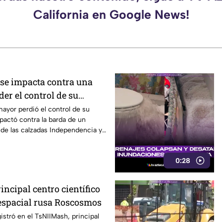
California en Google News!
se impacta contra una
der el control de su
Mexicali
ayor perdió el control de su
actó contra la barda de un
 de las calzadas Independencia y
exicali.
0:28
incipal centro científico
 espacial rusa Roscosmos
istró en el TsNIIMash, principal