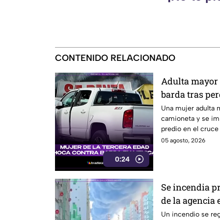
CONTENIDO RELACIONADO
Adulta mayor 
barda tras per
camioneta en 
Una mujer adulta m
camioneta y se imp
predio en el cruce
López Mateos, en M
05 agosto, 2026
0:24
Se incendia pr
de la agencia
Un incendio se reg