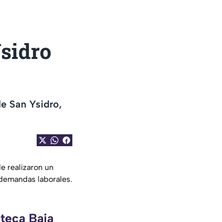
sidro
de San Ysidro,
e realizaron un
 demandas laborales.
zteca Baja