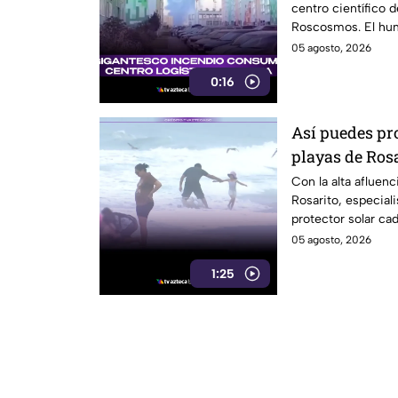
centro científico d
Roscosmos. El humo
05 agosto, 2026
0:16
Así puedes prot
playas de Ros
Con la alta afluenc
Rosarito, especial
protector solar cad
FPS 30 o superior.
05 agosto, 2026
1:25