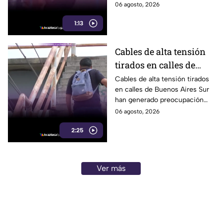
Mexicali tras una audiencia
06 agosto, 2026
inicial; fue localizado la noche
1:13
del miércoles.
Cables de alta tensión
tirados en calles de
Buenos Aires Sur
Cables de alta tensión tirados
en calles de Buenos Aires Sur
representan un riesgo
han generado preocupación
para peatones en
entre vecinos, luego de que un
06 agosto, 2026
Tijuana
trabajador resultara
2:25
electrocutado.
Ver más