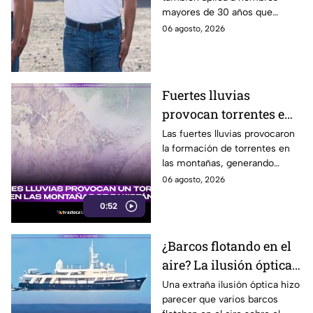
pueden llamar para
mayores de 30 años que
hacer servicio en Baja
nunca tramitaron su cartilla. Te
06 agosto, 2026
California
decimos si también en Baja
California.
Fuertes lluvias
provocan torrentes e
inundaciones en una
Las fuertes lluvias provocaron
la formación de torrentes en
región montañosa
las montañas, generando
inundaciones y afectaciones
06 agosto, 2026
en la región.
0:52
¿Barcos flotando en el
aire? La ilusión óptica
que sorprendió a
Una extraña ilusión óptica hizo
parecer que varios barcos
usuarios en redes