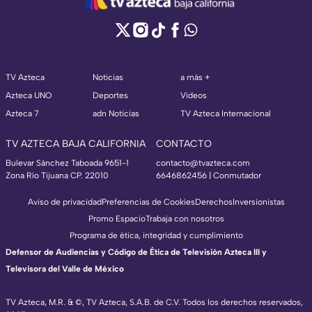
TV Azteca
Noticias
a más +
Azteca UNO
Deportes
Videos
Azteca 7
adn Noticias
TV Azteca Internacional
TV AZTECA BAJA CALIFORNIA
CONTACTO
Bulevar Sánchez Taboada 9651-1
contacto@tvazteca.com
Zona Río Tijuana CP. 22010
6646862456 | Conmutador
Aviso de privacidad
Preferencias de Cookies
Derechos
Inversionistas
Promo Espacio
Trabaja con nosotros
Programa de ética, integridad y cumplimiento
Defensor de Audiencias y Código de Ética de Televisión Azteca III y
Televisora del Valle de México
TV Azteca, M.R. & ©, TV Azteca, S.A.B. de C.V. Todos los derechos reservados,