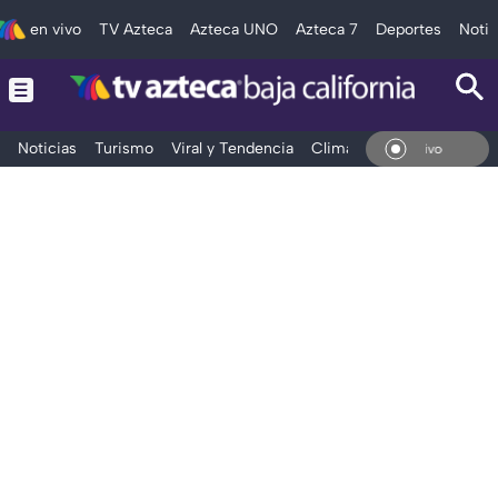
en vivo
TV Azteca
Azteca UNO
Azteca 7
Deportes
Notic
Noticias
Turismo
Viral y Tendencia
Clima
Deportes
Espec
En Vivo