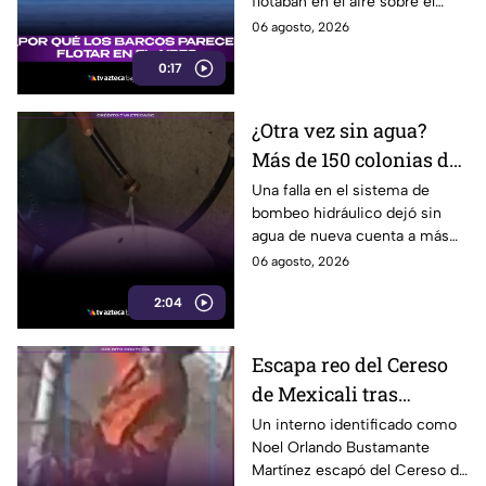
flotaban en el aire sobre el
sociales
mar, pero el fenómeno fue
06 agosto, 2026
causado por la refracción de la
0:17
luz.
¿Otra vez sin agua?
Más de 150 colonias de
Tijuana enfrentan
Una falla en el sistema de
bombeo hidráulico dejó sin
cortes por falla de
agua de nueva cuenta a más
CESPT
de 150 colonias de Tijuana,
06 agosto, 2026
incluyendo zonas de Otay y
2:04
Cerro Colorado.
Escapa reo del Cereso
de Mexicali tras
audiencia inicial; fue
Un interno identificado como
Noel Orlando Bustamante
localizado horas
Martínez escapó del Cereso de
después