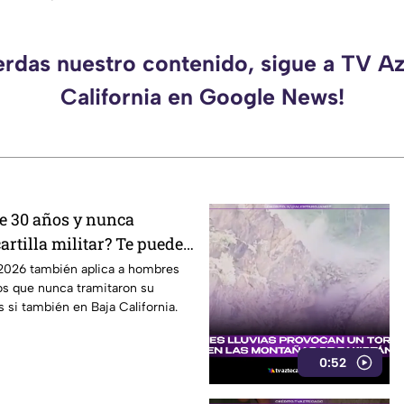
erdas nuestro contenido, sigue a TV A
California en Google News!
e 30 años y nunca
cartilla militar? Te pueden
cer servicio en Baja
r 2026 también aplica a hombres
s que nunca tramitaron su
s si también en Baja California.
0:52