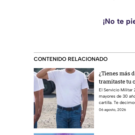
¡No te pi
CONTENIDO RELACIONADO
¿Tienes más d
tramitaste tu 
llamar para ha
El Servicio Milita
mayores de 30 año
California
cartilla. Te decimo
06 agosto, 2026