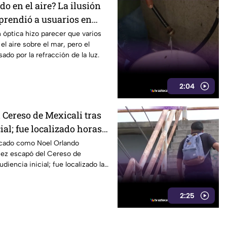
do en el aire? La ilusión
rprendió a usuarios en
n óptica hizo parecer que varios
el aire sobre el mar, pero el
do por la refracción de la luz.
2:04
 Cereso de Mexicali tras
ial; fue localizado horas
ficado como Noel Orlando
ez escapó del Cereso de
udiencia inicial; fue localizado la
es.
2:25