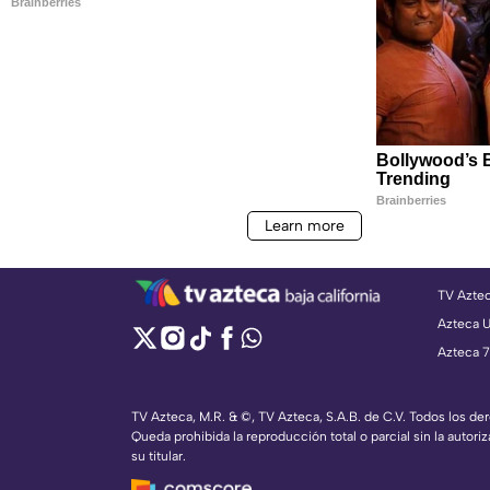
TV Azte
Azteca 
Azteca 7
TV Azteca, M.R. & ©, TV Azteca, S.A.B. de C.V. Todos los d
Queda prohibida la reproducción total o parcial sin la autoriz
su titular.