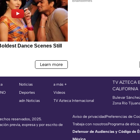
TV AZTECA 
ca
Noticias
a más +
CALIFORNIA
UNO
Deportes
Videos
Bulevar Sánche
adn Noticias
TV Azteca Internacional
Zona Río Tijuan
Aviso de privacidad
Preferencias de Co
erechos reservados, 2025.
Trabaja con nosotros
Programa de ética,
ación previa, expresa y por escrito de
Defensor de Audiencias y Código de Étic
México