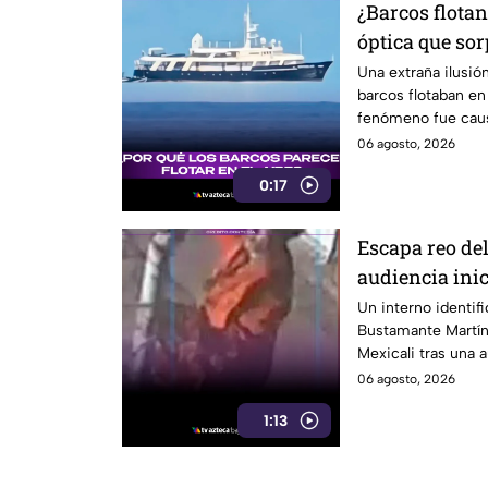
¿Barcos flotan
óptica que so
redes sociales
Una extraña ilusió
barcos flotaban en 
fenómeno fue causa
06 agosto, 2026
0:17
Escapa reo del
audiencia inic
después
Un interno identi
Bustamante Martín
Mexicali tras una a
noche del miércol
06 agosto, 2026
1:13