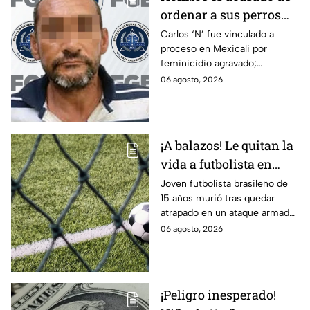
ordenar a sus perros
atacar a su hermana
Carlos ‘N’ fue vinculado a
proceso en Mexicali por
con discapacidad
feminicidio agravado;
auditiva en Mexicali; lo
autoridades señalan un
06 agosto, 2026
procesan por
presunto ataque contra su
feminicidio
hermana.
¡A balazos! Le quitan la
vida a futbolista en
pleno partido
Joven futbolista brasileño de
15 años murió tras quedar
atrapado en un ataque armado
en Maceió. Autoridades
06 agosto, 2026
investigan una disputa ajena al
deporte.
¡Peligro inesperado!