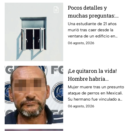
Pocos detalles y
muchas preguntas:
estudiante pierde la
Una estudiante de 21 años
murió tras caer desde la
vida tras caer desde la
ventana de un edificio en
ventana abierta de un
Seattle. Autoridades
06 agosto, 2026
edificio
determinaron que el
fallecimiento sigue bajo
investigación.
¡Le quitaron la vida!
Hombre habría
ordenado ataque de
Mujer muere tras un presunto
ataque de perros en Mexicali.
perros contra su
Su hermano fue vinculado a
hermana en Mexicali
proceso por feminicidio
06 agosto, 2026
agravado, informó la Fiscalía.
Te informamos.