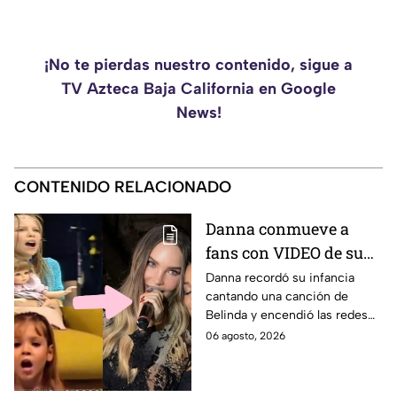
¡No te pierdas nuestro contenido, sigue a
TV Azteca Baja California en Google
News!
CONTENIDO RELACIONADO
Danna conmueve a
fans con VIDEO de su
infancia cantando una
Danna recordó su infancia
cantando una canción de
canción de Belinda;
Belinda y encendió las redes
prepara estreno de ‘La
antes del estreno de su
06 agosto, 2026
dolce vita’
esperada colaboración
musical.