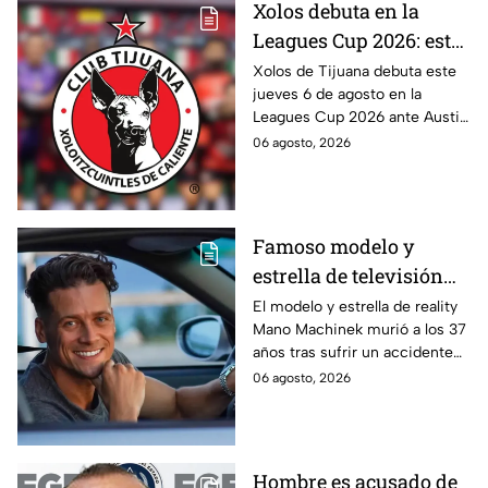
Xolos debuta en la
Leagues Cup 2026: este
es el horario del
Xolos de Tijuana debuta este
jueves 6 de agosto en la
partido ante Austin FC
Leagues Cup 2026 ante Austin
FC. Conoce a qué hora se
06 agosto, 2026
juega el partido en Baja
California.
Famoso modelo y
estrella de televisión
muere tras estrellarse
El modelo y estrella de reality
Mano Machinek murió a los 37
mientras grababa un
años tras sufrir un accidente
comercial con un auto
mientras grababa un comercial
06 agosto, 2026
de lujo
en Italia.
Hombre es acusado de