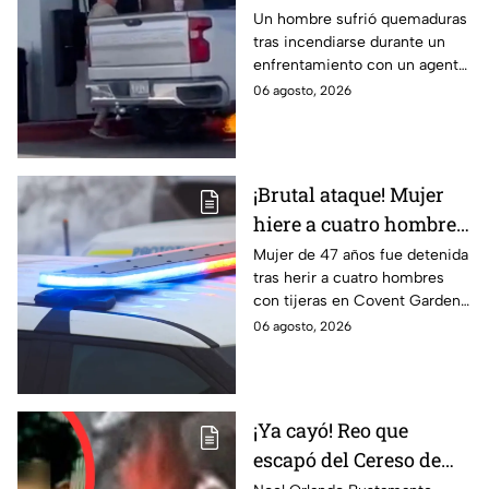
tras recibir descarga de
Un hombre sufrió quemaduras
tras incendiarse durante un
taser de un policía en
enfrentamiento con un agente
plena gasolinera
que usó un taser cerca de una
06 agosto, 2026
bomba de gasolina.
¡Brutal ataque! Mujer
hiere a cuatro hombres
con unas tijeras
Mujer de 47 años fue detenida
tras herir a cuatro hombres
con tijeras en Covent Garden,
Londres. Autoridades
06 agosto, 2026
descartan terrorismo. Te
informamos.
¡Ya cayó! Reo que
escapó del Cereso de