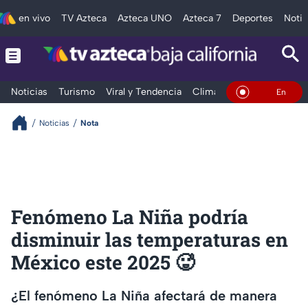
en vivo
TV Azteca
Azteca UNO
Azteca 7
Deportes
Notic
Noticias
Turismo
Viral y Tendencia
Clima
Deportes
Espec
En Vivo
Noticias
Nota
Fenómeno La Niña podría
disminuir las temperaturas en
México este 2025 🥵
¿El fenómeno La Niña afectará de manera