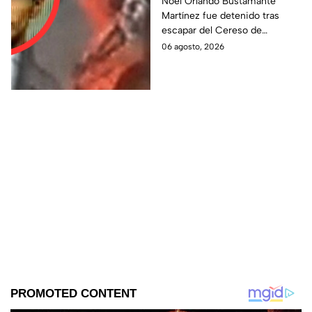
Mexicali es detenido
Noel Orlando Bustamante
Martínez fue detenido tras
tras operativo hoy 6 de
escapar del Cereso de
agosto
Mexicali. Autoridades
06 agosto, 2026
realizaron un operativo durante
la madrugada.