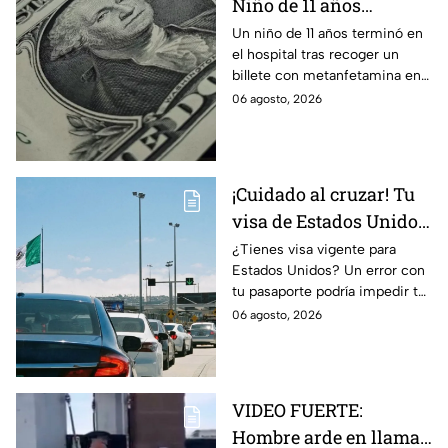
Niño de 11 años
termina en el hospital
Un niño de 11 años terminó en
el hospital tras recoger un
tras recoger un billete
billete con metanfetamina en
del suelo
Alabama. Autoridades
06 agosto, 2026
investigan cómo llegó al lugar.
Te informamos.
¡Cuidado al cruzar! Tu
visa de Estados Unidos
podría quedar
¿Tienes visa vigente para
Estados Unidos? Un error con
cancelada por este
tu pasaporte podría impedir tu
error en el pasaporte
entrada, incluso si el
06 agosto, 2026
documento aún no vence.
VIDEO FUERTE:
Hombre arde en llamas