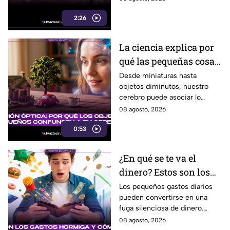
utilizarse para cometer fraude,
2:26
extorsión o robo de identidad.
La ciencia explica por
qué las pequeñas cosas
nos parecen tan
Desde miniaturas hasta
objetos diminutos, nuestro
adorables
cerebro puede asociar lo
pequeño con ternura,
08 agosto, 2026
seguridad y placer. Esta es la
0:53
razón detrás de esa atracción.
¿En qué se te va el
dinero? Estos son los
gastos hormiga que
Los pequeños gastos diarios
pueden convertirse en una
pueden vaciar tu
fuga silenciosa de dinero.
bolsillo
Identificar los llamados gastos
08 agosto, 2026
hormiga puede ayudarte a