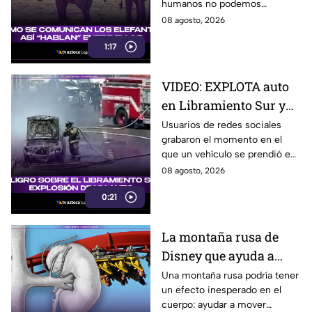
humanos no podemos
escuchar, ellos “hablan” de una
08 agosto, 2026
forma muy diferente, así que
1:17
te invitamos a ver el video.
VIDEO: EXPLOTA auto
en Libramiento Sur y
ocasiona fuerte tráfico
Usuarios de redes sociales
grabaron el momento en el
en Tijuana este sábado;
que un vehículo se prendió en
cerca de 5 y 10
llamas sobre el Libramiento, lo
08 agosto, 2026
que ocasionó tráfico pesado
0:21
en esa parte de Tijuana.
La montaña rusa de
Disney que ayuda a
expulsar cálculos
Una montaña rusa podría tener
un efecto inesperado en el
renales, según estudio
cuerpo: ayudar a mover