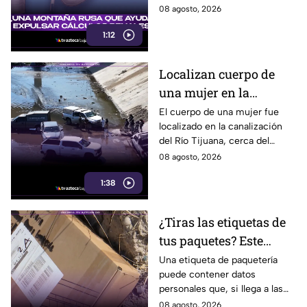
pequeños cálculos renales
08 agosto, 2026
1:12
Localizan cuerpo de
una mujer en la
canalización del Río
El cuerpo de una mujer fue
localizado en la canalización
Tijuana; presentaba
del Río Tijuana, cerca del
quemaduras
cruce fronterizo, durante la
08 agosto, 2026
mañana del viernes 7 de
1:38
agosto.
¿Tiras las etiquetas de
tus paquetes? Este
pequeño descuido
Una etiqueta de paquetería
puede contener datos
podría ponerte en
personales que, si llega a las
riesgo en Tijuana
manos equivocadas, podrían
08 agosto, 2026