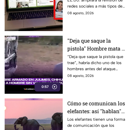
EE.UU. ampliará la revisión de
sociales de mexicanos
redes sociales a más tipos de
que viaje a este país
visa, incluyendo a mexicanos
08 agosto, 2026
que viajan por negocios.
"Deja que saque la
pistola" Hombre mata a
padre y hiere a su hijo
“Deja que saque la pistola que
trae”, habría dicho uno de los
por supuestamente
hombres antes del ataque
invadir un camino
armado en Julimes, Chihuahua
08 agosto, 2026
que mató a Armando Ordóñez.
0:57
Cómo se comunican los
elefantes: así "hablan"
entre ellos
Los elefantes tienen una forma
de comunicación que los