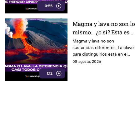
0:55
cuidar tus finanzas.
Magma y lava no son lo
mismo… ¿o sí? Esta es
la explicación
Magma y lava no son
sustancias diferentes. La clave
para distinguirlos está en el
lugar donde se encuentra el
08 agosto, 2026
material volcánico.
1:12