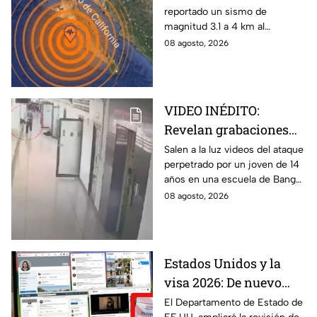
reportado un sismo de
Cabo
magnitud 3.1 a 4 km al
noroeste de San José del
08 agosto, 2026
Cabo, Baja California Sur; no
hay afectaciones.
VIDEO INÉDITO:
Revelan grabaciones
del tiroteo escolar que
Salen a la luz videos del ataque
perpetrado por un joven de 14
dejó múltiples víctimas
años en una escuela de Bang
Kruai, Tailandia. El saldo es de
08 agosto, 2026
múltiples víctimas y heridos.
Estados Unidos y la
visa 2026: De nuevo
revisarán las redes
El Departamento de Estado de