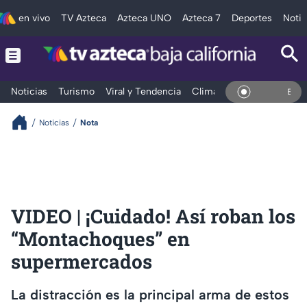
en vivo
TV Azteca
Azteca UNO
Azteca 7
Deportes
Notic
Noticias
Turismo
Viral y Tendencia
Clima
Deportes
Espec
En Vivo
Noticias
Nota
VIDEO | ¡Cuidado! Así roban los
“Montachoques” en
supermercados
La distracción es la principal arma de estos