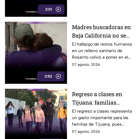
armado
habló por primera vez desde el
2:01
atentado.
Madres buscadoras en
Baja California no se
detienen: hallazgo de
El hallazgo de restos humanos
en un relleno sanitario de
restos humanos
Rosarito volvió a poner en el
reaviva la
centro la labor de las madres
07 agosto, 2026
preocupación
buscadoras en Baja California.
2:52
Regreso a clases en
Tijuana: familias
podrían gastar hasta 5
El regreso a clases representa
un gasto importante para las
mil pesos en uniformes
familias de Tijuana, pues
y calzado
uniformes y calzado pueden
07 agosto, 2026
alcanzar los 5 mil pesos.