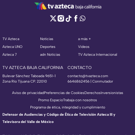
TV Azteca
Noticias
a más +
Azteca UNO
Deportes
Videos
Azteca 7
adn Noticias
TV Azteca Internacional
TV AZTECA BAJA CALIFORNIA
CONTACTO
Bulevar Sánchez Taboada 9651-1
contacto@tvazteca.com
Zona Río Tijuana CP. 22010
6646862456 | Conmutador
Aviso de privacidad
Preferencias de Cookies
Derechos
Inversionistas
Promo Espacio
Trabaja con nosotros
Programa de ética, integridad y cumplimiento
Defensor de Audiencias y Código de Ética de Televisión Azteca III y
Televisora del Valle de México