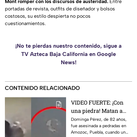
Mont romper con los discursos de austeridad.
Entre
portadas de revista, outfits de diseñador y bolsos
costosos, su estilo despierta no pocos
cuestionamientos.
¡No te pierdas nuestro contenido, sigue a
TV Azteca Baja California en Google
News!
CONTENIDO RELACIONADO
VIDEO FUERTE: ¡Con
una piedra! Matan a
vendedora de cemitas
Dominga Pérez, de 82 años,
fue asesinada a pedradas en
de 82 años mientras iba
Amozoc, Puebla, cuando un
a su casa