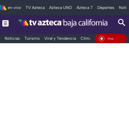
en vivo
TV Azteca
Azteca UNO
Azteca 7
Deportes
Notic
Noticias
Turismo
Viral y Tendencia
Clima
Deportes
Espec
En Vivo