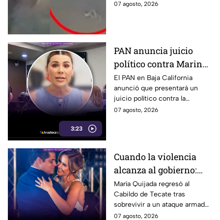
sujeto le robó los 90 pesos
07 agosto, 2026
que ganó vendiendo cemitas.
PAN anuncia juicio
político contra Marina
del Pilar y la fiscal de
El PAN en Baja California
anunció que presentará un
Baja California
juicio político contra la
gobernadora y la fiscal del
07 agosto, 2026
estado, tras el caso de Pedro
3:23
Ariel Mendívil.
Cuando la violencia
alcanza al gobierno:
regidora de Tecate
María Quijada regresó al
Cabildo de Tecate tras
vuelve al Cabildo tras
sobrevivir a un ataque armado
sobrevivir a un ataque
en el que murió su esposo y
07 agosto, 2026