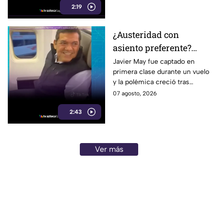
2:19
¿Austeridad con
asiento preferente?
Captan a Javier May
Javier May fue captado en
primera clase durante un vuelo
sonriente en primera
y la polémica creció tras
clase y Morena le “jala
imágenes de un presunto reloj
07 agosto, 2026
las orejas”
de lujo. Morena reaccionó al
2:43
caso.
Ver más