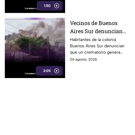
1:50
que va del año.
Vecinos de Buenos
Aires Sur denuncian
humo y fuertes olores
Habitantes de la colonia
Buenos Aires Sur denuncian
de crematorio que
que un crematorio genera
entran a sus casas
humo y fuertes olores que
06 agosto, 2026
llegan hasta sus viviendas casi
3:05
a diario.