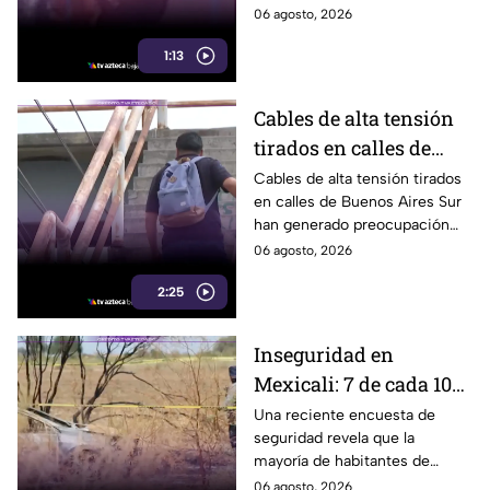
después
Mexicali tras una audiencia
06 agosto, 2026
inicial; fue localizado la noche
1:13
del miércoles.
Cables de alta tensión
tirados en calles de
Buenos Aires Sur
Cables de alta tensión tirados
en calles de Buenos Aires Sur
representan un riesgo
han generado preocupación
para peatones en
entre vecinos, luego de que un
06 agosto, 2026
Tijuana
trabajador resultara
2:25
electrocutado.
Inseguridad en
Mexicali: 7 de cada 10
habitantes sienten
Una reciente encuesta de
seguridad revela que la
temor de vivir en la
mayoría de habitantes de
capital cachanilla
Mexicali mantiene una
06 agosto, 2026