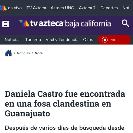
en vivo
TV Azteca
Azteca UNO
Azteca 7
Deportes
Notic
Noticias
Turismo
Viral y Tendencia
Clima
Deportes
Espec
En Viv
Noticias
Nota
Daniela Castro fue encontrada
en una fosa clandestina en
Guanajuato
Después de varios días de búsqueda desde