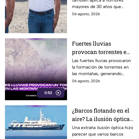
también aplica a hombres
pueden llamar para
mayores de 30 años que
hacer servicio en Baja
nunca tramitaron su cartilla. Te
06 agosto, 2026
California
decimos si también en Baja
California.
Fuertes lluvias
provocan torrentes e
inundaciones en una
Las fuertes lluvias provocaron
la formación de torrentes en
región montañosa
las montañas, generando
inundaciones y afectaciones
06 agosto, 2026
en la región.
0:52
¿Barcos flotando en el
aire? La ilusión óptica
que sorprendió a
Una extraña ilusión óptica hizo
parecer que varios barcos
usuarios en redes