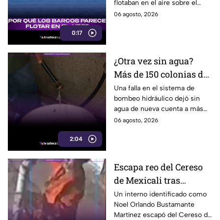
flotaban en el aire sobre el
sociales
mar, pero el fenómeno fue
06 agosto, 2026
causado por la refracción de la
0:17
luz.
¿Otra vez sin agua?
Más de 150 colonias de
Tijuana enfrentan
Una falla en el sistema de
bombeo hidráulico dejó sin
cortes por falla de
agua de nueva cuenta a más
CESPT
de 150 colonias de Tijuana,
06 agosto, 2026
incluyendo zonas de Otay y
2:04
Cerro Colorado.
Escapa reo del Cereso
de Mexicali tras
audiencia inicial; fue
Un interno identificado como
Noel Orlando Bustamante
localizado horas
Martínez escapó del Cereso de