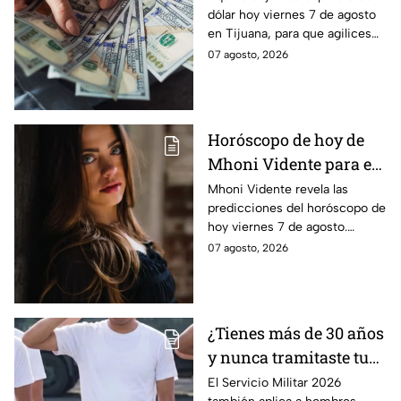
dólar hoy viernes 7 de agosto
fuerza este viernes?
en Tijuana, para que agilices
tus cambios, compras y
07 agosto, 2026
cruces fronterizos con
información actualizada.
Horóscopo de hoy de
Mhoni Vidente para el
viernes 7 de agosto
Mhoni Vidente revela las
predicciones del horóscopo de
¡Siente!
hoy viernes 7 de agosto.
Descubre qué le espera a cada
07 agosto, 2026
signo en amor y dinero. Aquí te
informamos.
¿Tienes más de 30 años
y nunca tramitaste tu
cartilla militar? Te
El Servicio Militar 2026