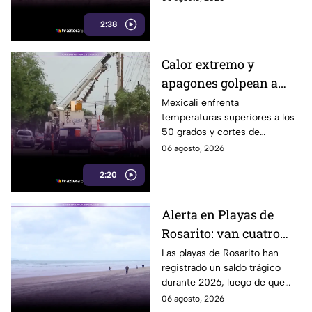
percepción de temor ante la
2:38
inseguridad y hechos
delictivos.
Calor extremo y
apagones golpean a
Mexicali; cachanillas
Mexicali enfrenta
temperaturas superiores a los
enfrentan riesgos por
50 grados y cortes de
falta de electricidad
electricidad que generan
06 agosto, 2026
molestias y riesgos para la
2:20
salud de los habitantes.
Alerta en Playas de
Rosarito: van cuatro
ahogados en playas en
Las playas de Rosarito han
registrado un saldo trágico
lo que va del año
durante 2026, luego de que
cuatro personas perdieran la
06 agosto, 2026
vida por ahogamiento en lo