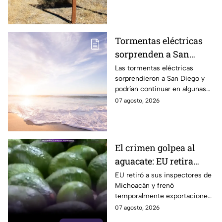
datos explican por qué
preocupa a los científicos.
Tormentas eléctricas
sorprenden a San
Diego; autoridades
Las tormentas eléctricas
sorprendieron a San Diego y
advierten que
podrían continuar en algunas
continuarán durante el
zonas durante el fin de
07 agosto, 2026
fin de semana
semana, mientras también se
prevén temperaturas de hasta
35°C.
El crimen golpea al
aguacate: EU retira
inspectores y suspende
EU retiró a sus inspectores de
Michoacán y frenó
temporalmente
temporalmente exportaciones
exportaciones
de aguacate ante la
07 agosto, 2026
inseguridad y el cobro de piso.