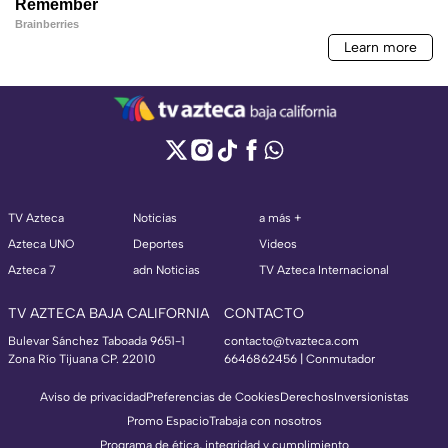
TV Azteca
Noticias
a más +
Azteca UNO
Deportes
Videos
Azteca 7
adn Noticias
TV Azteca Internacional
TV AZTECA BAJA CALIFORNIA
CONTACTO
Bulevar Sánchez Taboada 9651-1
contacto@tvazteca.com
Zona Río Tijuana CP. 22010
6646862456 | Conmutador
Aviso de privacidad
Preferencias de Cookies
Derechos
Inversionistas
Promo Espacio
Trabaja con nosotros
Programa de ética, integridad y cumplimiento