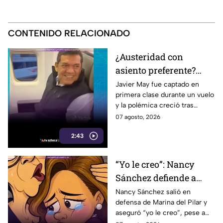
CONTENIDO RELACIONADO
¿Austeridad con
asiento preferente?
Captan a Javier May
Javier May fue captado en
primera clase durante un vuelo
sonriente en primera
y la polémica creció tras
clase y Morena le “jala
imágenes de un presunto reloj
07 agosto, 2026
las orejas”
de lujo. Morena reaccionó al
2:43
caso.
“Yo le creo”: Nancy
Sánchez defiende a
Marina del Pilar como
Nancy Sánchez salió en
defensa de Marina del Pilar y
si fuera su hija pese a
aseguró “yo le creo”, pese a
polémicas