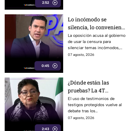
2:52
Lo incómodo se
silencia, lo conveniente
se exhibe: oposición
La oposición acusa al gobierno
de usar la censura para
acusa al gobierno
silenciar temas incómodos,
mientras da reflectores a
07 agosto, 2026
casos contra sus adversarios.
0:45
¿Dónde están las
pruebas? La 4T
cuestiona a EU por
El uso de testimonios de
testigos protegidos vuelve al
testigos protegidos y el
debate tras los
caso Ángel Aguirre
cuestionamientos de la 4T a
07 agosto, 2026
revive el debate
EU y el caso de Ángel Aguirre.
2:43