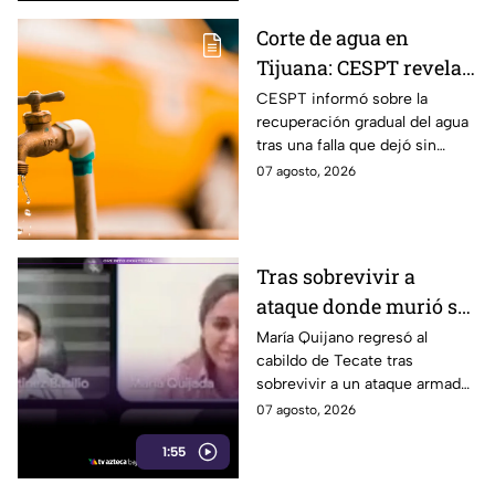
Corte de agua en
Tijuana: CESPT revela
posible fecha de
CESPT informó sobre la
recuperación gradual del agua
recuperación tras
tras una falla que dejó sin
afectar a más de 150
servicio o con intermitencias a
07 agosto, 2026
colonias
más de 150 colonias de
Tijuana.
Tras sobrevivir a
ataque donde murió su
esposo, regidora María
María Quijano regresó al
cabildo de Tecate tras
Quijano vuelve al
sobrevivir a un ataque armado
cabildo de Tecate
en julio, donde murió su
07 agosto, 2026
esposo, Jesús Pereira.
1:55