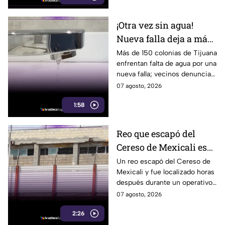
¡Otra vez sin agua!
Nueva falla deja a más
de 150 colonias de
Más de 150 colonias de Tijuana
enfrentan falta de agua por una
Tijuana sin suministro
nueva falla; vecinos denuncian
cortes cada vez más
07 agosto, 2026
frecuentes.
1:58
Reo que escapó del
Cereso de Mexicali es
detenido tras horas de
Un reo escapó del Cereso de
Mexicali y fue localizado horas
operativo
después durante un operativo
desplegado por autoridades en
07 agosto, 2026
la ciudad.
2:26