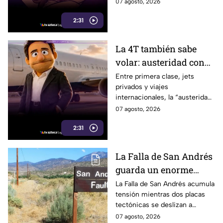
los audios filtrados y las
07 agosto, 2026
polémicas que rodean a la
2:31
gobernadora.
La 4T también sabe
volar: austeridad con
sabor a primera clase
Entre primera clase, jets
privados y viajes
internacionales, la “austeridad”
de la 4T parece tener una
07 agosto, 2026
peculiar forma de hacer
2:31
maletas.
La Falla de San Andrés
guarda un enorme
peligro: estos datos
La Falla de San Andrés acumula
tensión mientras dos placas
explican el temor
tectónicas se deslizan a
científico
centímetros por año. Estos
07 agosto, 2026