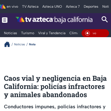
en vivo
TV Azteca
Azteca UNO
Azteca 7
Deportes
Notic
Noticias
Turismo
Viral y Tendencia
Clima
Deportes
Espec
En Viv
Noticias
Nota
Caos vial y negligencia en Baja
California: policías infractores
y animales abandonados
Conductores impunes, policías infractores y