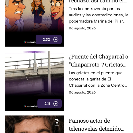
rechazo: así cambió el
ambiente para Marina
Tras la controversia por los
audios y las contradicciones, la
del Pilar tras la
gobernadora Marina del Pilar
polémica
enfrenta un notorio cambio en
06 agosto, 2026
actos públicos. Aquí te
2:32
informamos.
¿Puente del Chaparral o
"Chaparroto"? Grietas
preocupan a miles de
Las grietas en el puente que
conecta la garita de El
automovilistas en
Chaparral con la Zona Centro
Tijuana
preocupan a miles de
06 agosto, 2026
automovilistas que lo usan a
2:11
diario. Te informamos.
Famoso actor de
telenovelas detenido