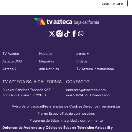
TV Azteca
Noticias
a más +
Azteca UNO
Deportes
Videos
Azteca 7
adn Noticias
TV Azteca Internacional
TV AZTECA BAJA CALIFORNIA
CONTACTO
Bulevar Sánchez Taboada 9651-1
contacto@tvazteca.com
Zona Río Tijuana CP. 22010
6646862456 | Conmutador
Aviso de privacidad
Preferencias de Cookies
Derechos
Inversionistas
Promo Espacio
Trabaja con nosotros
Programa de ética, integridad y cumplimiento
Defensor de Audiencias y Código de Ética de Televisión Azteca III y