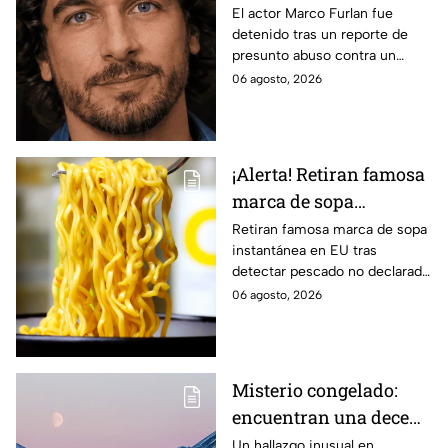
por presunto abuso de
El actor Marco Furlan fue
detenido tras un reporte de
un menor de 5 años;
presunto abuso contra un
dijo que lo confundió
menor durante una fiesta;
06 agosto, 2026
con su novia
autoridades investigan el caso.
¡Alerta! Retiran famosa
marca de sopa
instantánea por riesgo
Retiran famosa marca de sopa
instantánea en EU tras
de reacciones mortales
detectar pescado no declarado
en la etiqueta, lo que podría
06 agosto, 2026
causar reacciones graves. Te
informamos.
Misterio congelado:
encuentran una decena
de renos muertos en
Un hallazgo inusual en