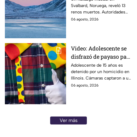
Svalbard, Noruega, reveló 13
una zona del Ártico
renos muertos. Autoridades
investigan las causas y piden
06 agosto, 2026
reportar nuevos cadáveres.
Video: Adolescente se
disfrazó de payaso para
quitarle la vida a un
Adolescente de 15 años es
detenido por un homicidio en
abuelito
Illinois. Cámaras captaron a un
supuesto sospechoso con
06 agosto, 2026
disfraz de payaso. Aquí te
infomamos.
Ver más