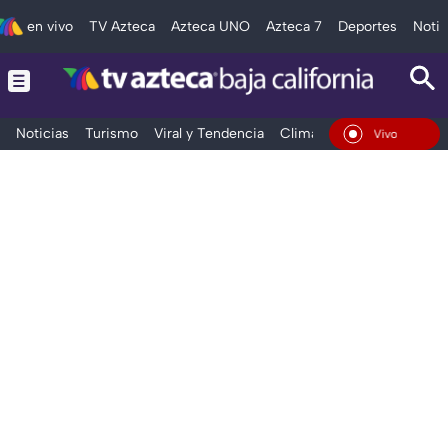
en vivo
TV Azteca
Azteca UNO
Azteca 7
Deportes
Notic
Noticias
Turismo
Viral y Tendencia
Clima
Deportes
Espec
En Vivo