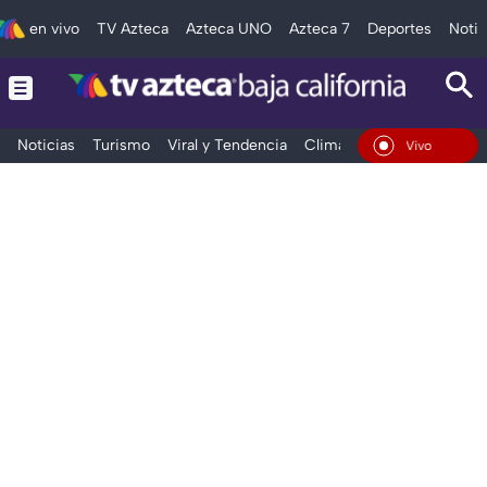
en vivo
TV Azteca
Azteca UNO
Azteca 7
Deportes
Notic
Noticias
Turismo
Viral y Tendencia
Clima
Deportes
Espec
En Vivo