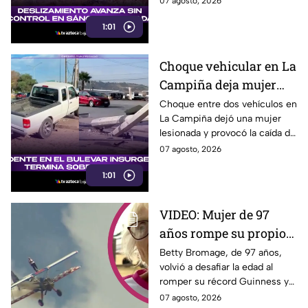
07 agosto, 2026
familias.
1:01
Choque vehicular en La
Campiña deja mujer
lesionada y derriba
Choque entre dos vehículos en
La Campiña dejó una mujer
postes hoy 7 de agosto
lesionada y provocó la caída de
postes hoy junto al bulevar
07 agosto, 2026
Insurgentes, en Tijuana.
1:01
VIDEO: Mujer de 97
años rompe su propio
Récord Guinness al
Betty Bromage, de 97 años,
volvió a desafiar la edad al
caminar sobre ala de
romper su récord Guinness y
avión en vuelo;
recaudar fondos para un
07 agosto, 2026
acababa de sufrir un