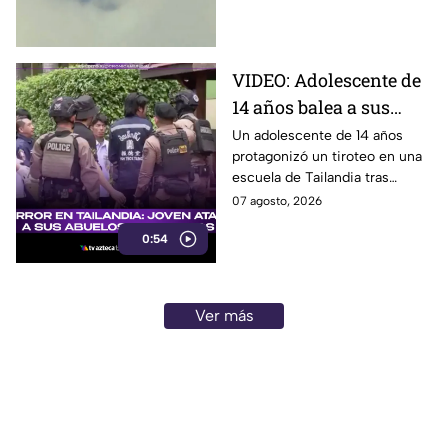
hospital. Aquí los detalles.
derrame cerebral.
VIDEO: Adolescente de
14 años balea a sus
abuelos y luego tirotea
Un adolescente de 14 años
protagonizó un tiroteo en una
su escuela, dejando
escuela de Tailandia tras
siete muertos y 15
presuntamente atacar primero
07 agosto, 2026
heridos
a sus abuelos.
0:54
Ver más