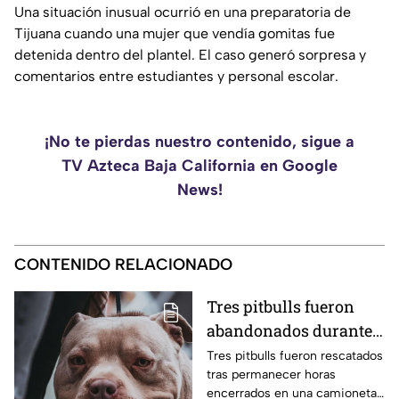
Una situación inusual ocurrió en una preparatoria de
Tijuana cuando una mujer que vendía gomitas fue
detenida dentro del plantel. El caso generó sorpresa y
comentarios entre estudiantes y personal escolar.
¡No te pierdas nuestro contenido, sigue a
TV Azteca Baja California en Google
News!
CONTENIDO RELACIONADO
Tres pitbulls fueron
abandonados durante
horas dentro de una
Tres pitbulls fueron rescatados
tras permanecer horas
camioneta bajo el calor
encerrados en una camioneta