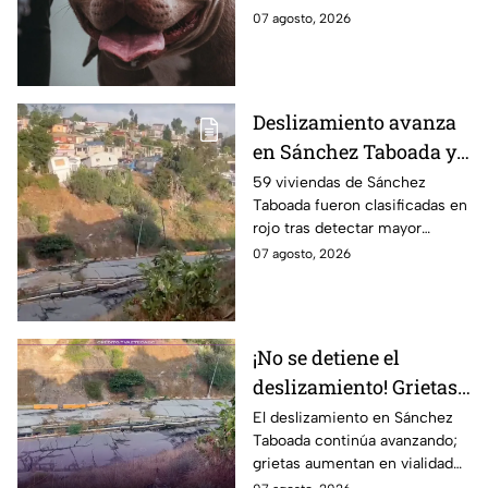
en Tijuana; así
bajo altas temperaturas en la
07 agosto, 2026
lograron rescatarlos
colonia El Florido, en Tijuana.
Deslizamiento avanza
en Sánchez Taboada y
pone en riesgo a 59
59 viviendas de Sánchez
Taboada fueron clasificadas en
viviendas; familias se
rojo tras detectar mayor
niegan a abandonar
avance de grietas y riesgo por
07 agosto, 2026
sus hogares ⚠️
deslizamiento. Aquí los
detalles.
¡No se detiene el
deslizamiento! Grietas
en Sánchez Taboada
El deslizamiento en Sánchez
Taboada continúa avanzando;
avanzan y aumentan
grietas aumentan en vialidad
riesgo para viviendas
Erídano y elevan riesgo para