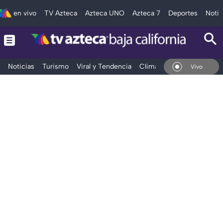
en vivo
TV Azteca
Azteca UNO
Azteca 7
Deportes
Notic
Noticias
Turismo
Viral y Tendencia
Clima
Deportes
Espec
En Vivo