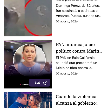
vendedora de cemitas
Dominga Pérez, de 82 años,
fue asesinada a pedradas en
de 82 años mientras iba
Amozoc, Puebla, cuando un
a su casa
sujeto le robó los 90 pesos
07 agosto, 2026
que ganó vendiendo cemitas.
PAN anuncia juicio
político contra Marina
del Pilar y la fiscal de
El PAN en Baja California
anunció que presentará un
Baja California
juicio político contra la
gobernadora y la fiscal del
07 agosto, 2026
estado, tras el caso de Pedro
3:23
Ariel Mendívil.
Cuando la violencia
alcanza al gobierno: