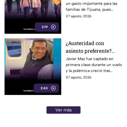
un gasto importante para las
mil pesos en uniformes
familias de Tijuana, pues
y calzado
uniformes y calzado pueden
07 agosto, 2026
alcanzar los 5 mil pesos.
2:19
¿Austeridad con
asiento preferente?
Captan a Javier May
Javier May fue captado en
primera clase durante un vuelo
sonriente en primera
y la polémica creció tras
clase y Morena le “jala
imágenes de un presunto reloj
07 agosto, 2026
las orejas”
de lujo. Morena reaccionó al
2:43
caso.
Ver más