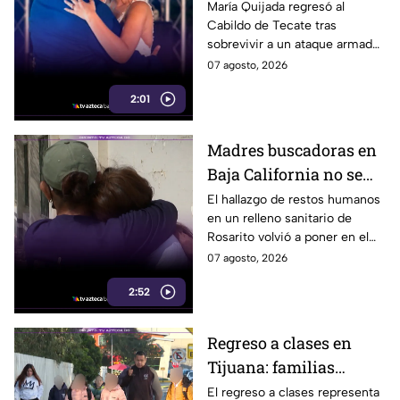
regidora de Tecate
María Quijada regresó al
Cabildo de Tecate tras
vuelve al Cabildo tras
sobrevivir a un ataque armado
sobrevivir a un ataque
en el que murió su esposo y
07 agosto, 2026
armado
habló por primera vez desde el
2:01
atentado.
Madres buscadoras en
Baja California no se
detienen: hallazgo de
El hallazgo de restos humanos
en un relleno sanitario de
restos humanos
Rosarito volvió a poner en el
reaviva la
centro la labor de las madres
07 agosto, 2026
preocupación
buscadoras en Baja California.
2:52
Regreso a clases en
Tijuana: familias
podrían gastar hasta 5
El regreso a clases representa