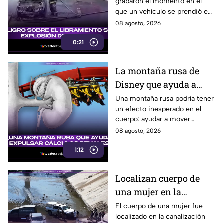
grabaron el momento en el
en Tijuana este sábado;
que un vehículo se prendió en
cerca de 5 y 10
llamas sobre el Libramiento, lo
08 agosto, 2026
que ocasionó tráfico pesado
0:21
en esa parte de Tijuana.
La montaña rusa de
Disney que ayuda a
expulsar cálculos
Una montaña rusa podría tener
un efecto inesperado en el
renales, según estudio
cuerpo: ayudar a mover
pequeños cálculos renales
08 agosto, 2026
1:12
Localizan cuerpo de
una mujer en la
canalización del Río
El cuerpo de una mujer fue
localizado en la canalización
Tijuana; presentaba