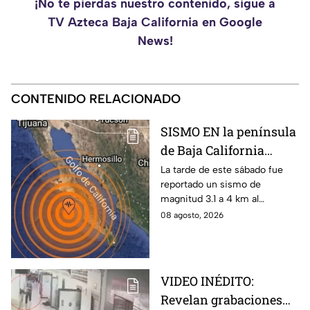
¡No te pierdas nuestro contenido, sigue a
TV Azteca Baja California en Google
News!
CONTENIDO RELACIONADO
SISMO EN la península
de Baja California
sacude San José del
La tarde de este sábado fue
reportado un sismo de
Cabo
magnitud 3.1 a 4 km al
noroeste de San José del
08 agosto, 2026
Cabo, Baja California Sur; no
hay afectaciones.
VIDEO INÉDITO:
Revelan grabaciones