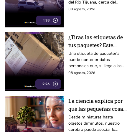
del Río Tijuana, cerca del
quemaduras
cruce fronterizo, durante la
08 agosto, 2026
mañana del viernes 7 de
1:38
agosto.
¿Tiras las etiquetas de
tus paquetes? Este
pequeño descuido
Una etiqueta de paquetería
puede contener datos
podría ponerte en
personales que, si llega a las
riesgo en Tijuana
manos equivocadas, podrían
08 agosto, 2026
utilizarse para cometer fraude,
2:26
extorsión o robo de identidad.
La ciencia explica por
qué las pequeñas cosas
nos parecen tan
Desde miniaturas hasta
objetos diminutos, nuestro
adorables
cerebro puede asociar lo