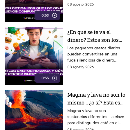
pequeño con ternura,
08 agosto, 2026
seguridad y placer. Esta es la
0:53
razón detrás de esa atracción.
¿En qué se te va el
dinero? Estos son los
gastos hormiga que
Los pequeños gastos diarios
pueden convertirse en una
pueden vaciar tu
fuga silenciosa de dinero.
bolsillo
Identificar los llamados gastos
08 agosto, 2026
hormiga puede ayudarte a
0:55
cuidar tus finanzas.
Magma y lava no son lo
mismo… ¿o sí? Esta es
la explicación
Magma y lava no son
sustancias diferentes. La clave
para distinguirlos está en el
lugar donde se encuentra el
08 agosto, 2026