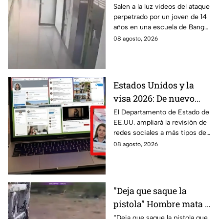
del tiroteo escolar que
Salen a la luz videos del ataque
perpetrado por un joven de 14
dejó múltiples víctimas
años en una escuela de Bang
Kruai, Tailandia. El saldo es de
08 agosto, 2026
múltiples víctimas y heridos.
Estados Unidos y la
visa 2026: De nuevo
revisarán las redes
El Departamento de Estado de
EE.UU. ampliará la revisión de
sociales de mexicanos
redes sociales a más tipos de
que viaje a este país
visa, incluyendo a mexicanos
08 agosto, 2026
que viajan por negocios.
"Deja que saque la
pistola" Hombre mata a
padre y hiere a su hijo
“Deja que saque la pistola que