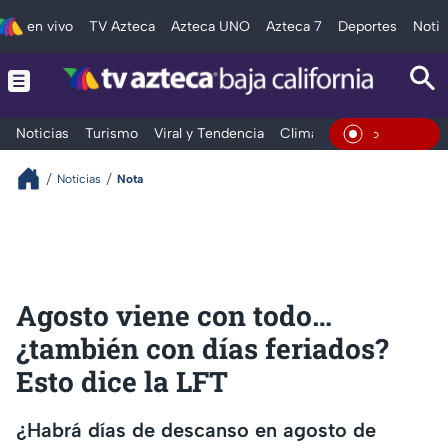
en vivo
TV Azteca
Azteca UNO
Azteca 7
Deportes
Notic
Noticias
Turismo
Viral y Tendencia
Clima
Deportes
Espec
En Vivo
Noticias
Nota
Agosto viene con todo…
¿también con días feriados?
Esto dice la LFT
¿Habrá días de descanso en agosto de