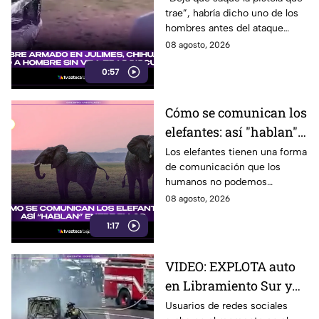
trae”, habría dicho uno de los
por supuestamente
hombres antes del ataque
invadir un camino
armado en Julimes, Chihuahua
08 agosto, 2026
que mató a Armando Ordóñez.
0:57
Cómo se comunican los
elefantes: así "hablan"
entre ellos
Los elefantes tienen una forma
de comunicación que los
humanos no podemos
escuchar, ellos “hablan” de una
08 agosto, 2026
forma muy diferente, así que
1:17
te invitamos a ver el video.
VIDEO: EXPLOTA auto
en Libramiento Sur y
ocasiona fuerte tráfico
Usuarios de redes sociales