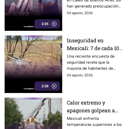
en calles de Buenos Aires Sur
representan un riesgo
han generado preocupación
para peatones en
entre vecinos, luego de que un
06 agosto, 2026
Tijuana
trabajador resultara
2:25
electrocutado.
Inseguridad en
Mexicali: 7 de cada 10
habitantes sienten
Una reciente encuesta de
seguridad revela que la
temor de vivir en la
mayoría de habitantes de
capital cachanilla
Mexicali mantiene una
06 agosto, 2026
percepción de temor ante la
2:38
inseguridad y hechos
delictivos.
Calor extremo y
apagones golpean a
Mexicali; cachanillas
Mexicali enfrenta
temperaturas superiores a los
enfrentan riesgos por