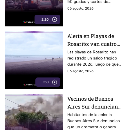
50 grados y cortes de
falta de electricidad
electricidad que generan
06 agosto, 2026
molestias y riesgos para la
2:20
salud de los habitantes.
Alerta en Playas de
Rosarito: van cuatro
ahogados en playas en
Las playas de Rosarito han
registrado un saldo trágico
lo que va del año
durante 2026, luego de que
cuatro personas perdieran la
06 agosto, 2026
vida por ahogamiento en lo
1:50
que va del año.
Vecinos de Buenos
Aires Sur denuncian
humo y fuertes olores
Habitantes de la colonia
Buenos Aires Sur denuncian
de crematorio que
que un crematorio genera