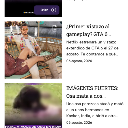
gobierno de Marina del
que aseguran siguen
Pilar
3:02
pendientes desde 2021.
¿Primer vistazo al
gameplay? GTA 6
prepara un nuevo
Netflix estrenará un vistazo
extendido de GTA 6 el 27 de
tráiler extendido para
agosto. Te contamos a qué
sus fans en Netflix
hora verlo en Baja California,
06 agosto, 2026
qué se espera del avance y
cuándo llegará a YouTube.
IMÁGENES FUERTES:
Osa mata a dos
hermanos y hiere a una
Una osa perezosa atacó y mató
a un unos hermanos en
más en distrito en
Kanker, India, e hirió a otra
pleno parque
mujer, tras la muerte de una
06 agosto, 2026
de sus crías un día antes.