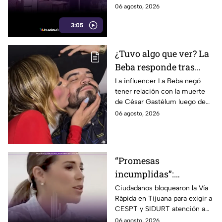
entran a sus casas
humo y fuertes olores que
06 agosto, 2026
llegan hasta sus viviendas casi
3:05
a diario.
¿Tuvo algo que ver? La
Beba responde tras
señalamientos por la
La influencer La Beba negó
tener relación con la muerte
muerte de César
de César Gastélum luego de
Gastélum
recibir críticas y
06 agosto, 2026
especulaciones en redes
sociales.
“Promesas
incumplidas”:
bloquean la Vía Rápida
Ciudadanos bloquearon la Vía
Rápida en Tijuana para exigir a
y reclaman obras
CESPT y SIDURT atención a
pendientes durante
obras de agua y pavimentación
06 agosto, 2026