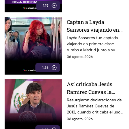
1:15
Captan a Layda
Sansores viajando en
primera clase rumbo a
Layda Sansores fue captada
viajando en primera clase
Madrid junto a su
rumbo a Madrid junto a su
hermana
hermana, quien se desempeña
06 agosto, 2026
como directora del DIF estatal
1:26
de Campeche.
Así criticaba Jesús
Ramírez Cuevas la
censura a los medios
Resurgieron declaraciones de
Jesús Ramírez Cuevas de
antes de llegar al
2013, cuando criticaba el uso
gobierno
de la publicidad oficial para
06 agosto, 2026
presuntamente censurar a los