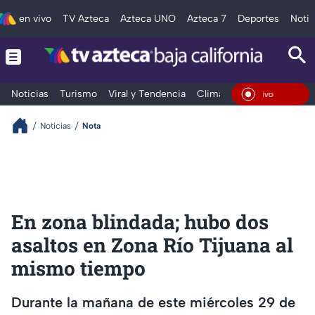
en vivo
TV Azteca
Azteca UNO
Azteca 7
Deportes
Notic
Noticias
Turismo
Viral y Tendencia
Clima
Deportes
Espec
En Viv
Noticias
Nota
En zona blindada; hubo dos
asaltos en Zona Río Tijuana al
mismo tiempo
Durante la mañana de este miércoles 29 de