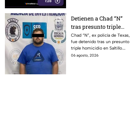
1:28
medios de comunicación.
Detienen a Chad “N”
tras presunto triple
homicidio e intento de
Chad “N”, ex policía de Texas,
fue detenido tras un presunto
llevarse a su hijo a
triple homicidio en Saltillo.
Estados Unidos
También habría intentado
06 agosto, 2026
llevarse a su hijo rumbo a
Estados Unidos.