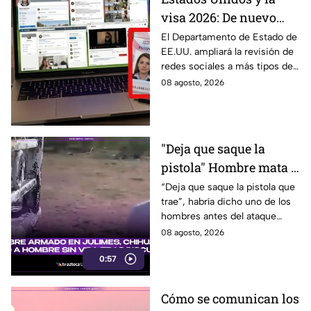
visa 2026: De nuevo
revisarán las redes
El Departamento de Estado de
EE.UU. ampliará la revisión de
sociales de mexicanos
redes sociales a más tipos de
que viaje a este país
visa, incluyendo a mexicanos
08 agosto, 2026
que viajan por negocios.
"Deja que saque la
pistola" Hombre mata a
padre y hiere a su hijo
“Deja que saque la pistola que
trae”, habría dicho uno de los
por supuestamente
hombres antes del ataque
invadir un camino
armado en Julimes, Chihuahua
08 agosto, 2026
que mató a Armando Ordóñez.
0:57
Cómo se comunican los