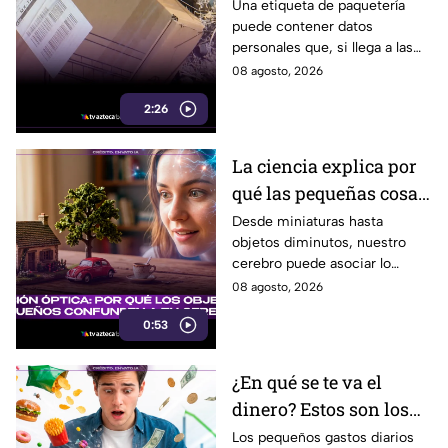
pequeño descuido
Una etiqueta de paquetería
puede contener datos
podría ponerte en
personales que, si llega a las
riesgo en Tijuana
manos equivocadas, podrían
08 agosto, 2026
utilizarse para cometer fraude,
2:26
extorsión o robo de identidad.
La ciencia explica por
qué las pequeñas cosas
nos parecen tan
Desde miniaturas hasta
objetos diminutos, nuestro
adorables
cerebro puede asociar lo
pequeño con ternura,
08 agosto, 2026
seguridad y placer. Esta es la
0:53
razón detrás de esa atracción.
¿En qué se te va el
dinero? Estos son los
gastos hormiga que
Los pequeños gastos diarios