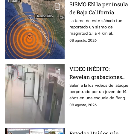
SISMO EN la península
de Baja California
sacude San José del
La tarde de este sábado fue
reportado un sismo de
Cabo
magnitud 3.1 a 4 km al
noroeste de San José del
08 agosto, 2026
Cabo, Baja California Sur; no
hay afectaciones.
VIDEO INÉDITO:
Revelan grabaciones
del tiroteo escolar que
Salen a la luz videos del ataque
perpetrado por un joven de 14
dejó múltiples víctimas
años en una escuela de Bang
Kruai, Tailandia. El saldo es de
08 agosto, 2026
múltiples víctimas y heridos.
Estados Unidos y la