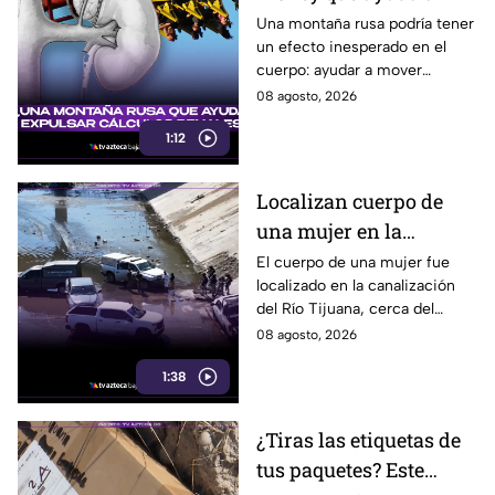
expulsar cálculos
Una montaña rusa podría tener
un efecto inesperado en el
renales, según estudio
cuerpo: ayudar a mover
pequeños cálculos renales
08 agosto, 2026
1:12
Localizan cuerpo de
una mujer en la
canalización del Río
El cuerpo de una mujer fue
localizado en la canalización
Tijuana; presentaba
del Río Tijuana, cerca del
quemaduras
cruce fronterizo, durante la
08 agosto, 2026
mañana del viernes 7 de
1:38
agosto.
¿Tiras las etiquetas de
tus paquetes? Este