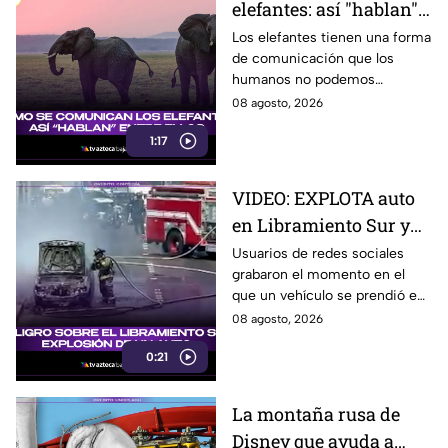
elefantes: así "hablan"
entre ellos
Los elefantes tienen una forma
de comunicación que los
humanos no podemos
escuchar, ellos “hablan” de una
08 agosto, 2026
forma muy diferente, así que
1:17
te invitamos a ver el video.
VIDEO: EXPLOTA auto
en Libramiento Sur y
ocasiona fuerte tráfico
Usuarios de redes sociales
grabaron el momento en el
en Tijuana este sábado;
que un vehículo se prendió en
cerca de 5 y 10
llamas sobre el Libramiento, lo
08 agosto, 2026
que ocasionó tráfico pesado
0:21
en esa parte de Tijuana.
La montaña rusa de
Disney que ayuda a