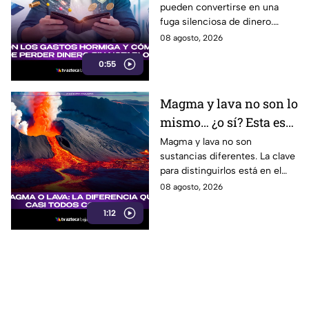
pueden convertirse en una
pueden vaciar tu
fuga silenciosa de dinero.
bolsillo
Identificar los llamados gastos
08 agosto, 2026
hormiga puede ayudarte a
0:55
cuidar tus finanzas.
Magma y lava no son lo
mismo… ¿o sí? Esta es
la explicación
Magma y lava no son
sustancias diferentes. La clave
para distinguirlos está en el
lugar donde se encuentra el
08 agosto, 2026
material volcánico.
1:12