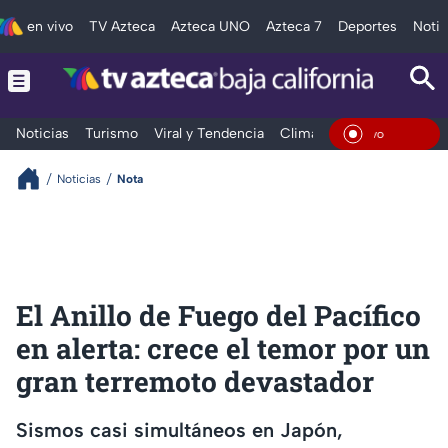
en vivo
TV Azteca
Azteca UNO
Azteca 7
Deportes
Notic
Noticias
Turismo
Viral y Tendencia
Clima
Deportes
Espec
En Viv
Noticias
Nota
El Anillo de Fuego del Pacífico
en alerta: crece el temor por un
gran terremoto devastador
Sismos casi simultáneos en Japón,