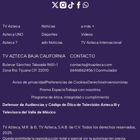
TV Azteca
Noticias
a más +
Azteca UNO
Deportes
Videos
Azteca 7
adn Noticias
TV Azteca Internacional
TV AZTECA BAJA CALIFORNIA
CONTACTO
Bulevar Sánchez Taboada 9651-1
contacto@tvazteca.com
Zona Río Tijuana CP. 22010
6646862456 | Conmutador
Aviso de privacidad
Preferencias de Cookies
Derechos
Inversionistas
Promo Espacio
Trabaja con nosotros
Programa de ética, integridad y cumplimiento
Defensor de Audiencias y Código de Ética de Televisión Azteca III y
Televisora del Valle de México
TV Azteca, M.R. & ©, TV Azteca, S.A.B. de C.V. Todos los derechos reservados,
2025.
Queda prohibida la reproducción total o parcial sin la autorización previa,