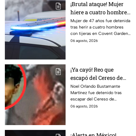
¡Brutal ataque! Mujer
hiere a cuatro hombres
con unas tijeras
Mujer de 47 años fue detenida
tras herir a cuatro hombres
con tijeras en Covent Garden,
Londres. Autoridades
06 agosto, 2026
descartan terrorismo. Te
informamos.
¡Ya cayó! Reo que
escapó del Cereso de
Mexicali es detenido
Noel Orlando Bustamante
Martínez fue detenido tras
tras operativo hoy 6 de
escapar del Cereso de
agosto
Mexicali. Autoridades
06 agosto, 2026
realizaron un operativo durante
la madrugada.
¡Alerta en México!