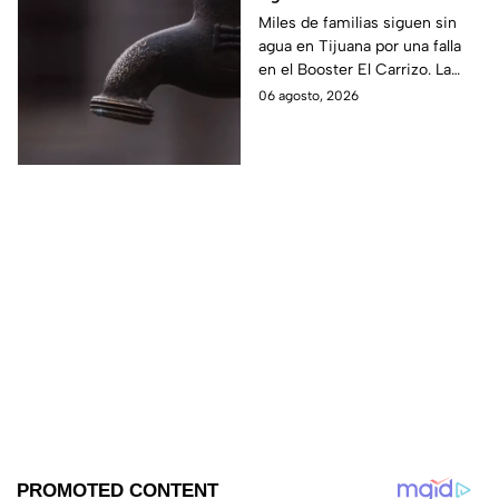
colonias de Tijuana
Miles de familias siguen sin
agua en Tijuana por una falla
siguen sin servicio
en el Booster El Carrizo. La
CESPT aún no confirma la hora
06 agosto, 2026
en que regresará el servicio.