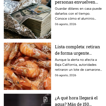
personas envuelven
dólares en papel
Guardar dólares en casa puede
dañarlos con el tiempo.
aluminio? La razón
Conoce cómo el aluminio
podría sorprenderte
puede ayudar a proteger los
06 agosto, 2026
billetes del desgaste.
Lista completa: retiran
de forma urgente
camarones
Aunque la alerta no afecta a
Baja California, autoridades
contaminados con
retiraron un lote de camarones
salmonela
con salmonela en España;
06 agosto, 2026
conoce cuál es y dónde se
vendió.
¿A qué hora llegará el
agua? Más de 150