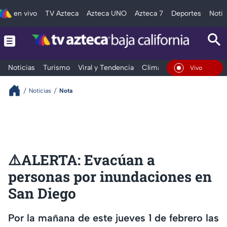
en vivo
TV Azteca
Azteca UNO
Azteca 7
Deportes
Notic
Noticias
Turismo
Viral y Tendencia
Clima
Deportes
Espec
En Vivo
Noticias
Nota
⚠️ALERTA: Evacúan a
personas por inundaciones en
San Diego
Por la mañana de este jueves 1 de febrero las