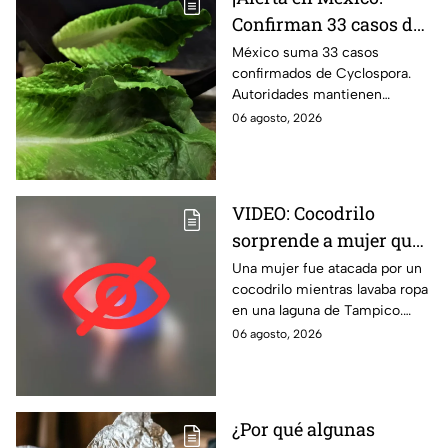
Confirman 33 casos de
Cyclospora; estos
México suma 33 casos
confirmados de Cyclospora.
estados ya reportan
Autoridades mantienen
contagios
vigilancia e investigan posibles
06 agosto, 2026
contagios en Guanajuato y
Quintana Roo. Te informamos.
VIDEO: Cocodrilo
sorprende a mujer que
lavaba ropa y la
Una mujer fue atacada por un
cocodrilo mientras lavaba ropa
arrastra al agua en
en una laguna de Tampico.
Tampico | FUERTES
Autoridades activaron un
06 agosto, 2026
IMÁGENES
operativo de emergencia.
¿Por qué algunas