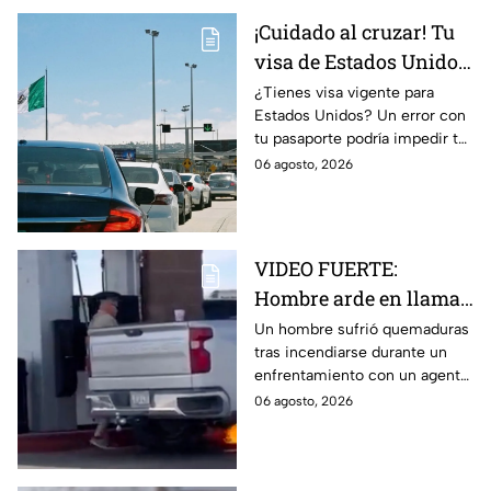
¡Cuidado al cruzar! Tu
visa de Estados Unidos
podría quedar
¿Tienes visa vigente para
Estados Unidos? Un error con
cancelada por este
tu pasaporte podría impedir tu
error en el pasaporte
entrada, incluso si el
06 agosto, 2026
documento aún no vence.
VIDEO FUERTE:
Hombre arde en llamas
tras recibir descarga de
Un hombre sufrió quemaduras
tras incendiarse durante un
taser de un policía en
enfrentamiento con un agente
plena gasolinera
que usó un taser cerca de una
06 agosto, 2026
bomba de gasolina.