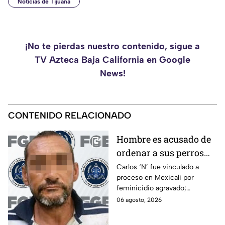
Noticias de Tijuana
¡No te pierdas nuestro contenido, sigue a
TV Azteca Baja California en Google
News!
CONTENIDO RELACIONADO
Hombre es acusado de
ordenar a sus perros
atacar a su hermana
Carlos ‘N’ fue vinculado a
proceso en Mexicali por
con discapacidad
feminicidio agravado;
auditiva en Mexicali; lo
autoridades señalan un
06 agosto, 2026
procesan por
presunto ataque contra su
feminicidio
hermana.