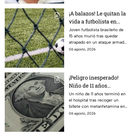
¡A balazos! Le quitan la
vida a futbolista en
pleno partido
Joven futbolista brasileño de
15 años murió tras quedar
atrapado en un ataque armado
en Maceió. Autoridades
06 agosto, 2026
investigan una disputa ajena al
deporte.
¡Peligro inesperado!
Niño de 11 años
termina en el hospital
Un niño de 11 años terminó en
el hospital tras recoger un
tras recoger un billete
billete con metanfetamina en
del suelo
Alabama. Autoridades
06 agosto, 2026
investigan cómo llegó al lugar.
Te informamos.