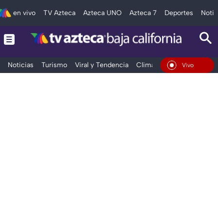
en vivo
TV Azteca
Azteca UNO
Azteca 7
Deportes
Notic
Noticias
Turismo
Viral y Tendencia
Clima
Deportes
Espec
En Vivo