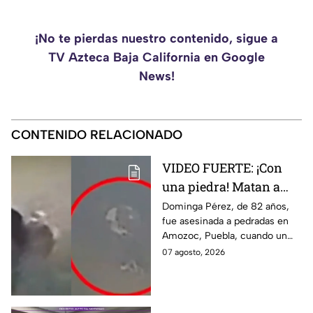
¡No te pierdas nuestro contenido, sigue a
TV Azteca Baja California en Google
News!
CONTENIDO RELACIONADO
VIDEO FUERTE: ¡Con
una piedra! Matan a
vendedora de cemitas
Dominga Pérez, de 82 años,
fue asesinada a pedradas en
de 82 años mientras iba
Amozoc, Puebla, cuando un
a su casa
sujeto le robó los 90 pesos
07 agosto, 2026
que ganó vendiendo cemitas.