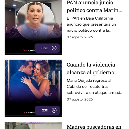
PAN anuncia juicio
político contra Marina
del Pilar y la fiscal de
El PAN en Baja California
anunció que presentará un
Baja California
juicio político contra la
gobernadora y la fiscal del
07 agosto, 2026
estado, tras el caso de Pedro
3:23
Ariel Mendívil.
Cuando la violencia
alcanza al gobierno:
regidora de Tecate
María Quijada regresó al
Cabildo de Tecate tras
vuelve al Cabildo tras
sobrevivir a un ataque armado
sobrevivir a un ataque
en el que murió su esposo y
07 agosto, 2026
armado
habló por primera vez desde el
2:01
atentado.
Madres buscadoras en