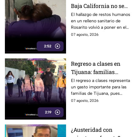
Baja California no se
detienen: hallazgo de
El hallazgo de restos humanos
en un relleno sanitario de
restos humanos
Rosarito volvió a poner en el
reaviva la
centro la labor de las madres
07 agosto, 2026
preocupación
buscadoras en Baja California.
2:52
Regreso a clases en
Tijuana: familias
podrían gastar hasta 5
El regreso a clases representa
un gasto importante para las
mil pesos en uniformes
familias de Tijuana, pues
y calzado
uniformes y calzado pueden
07 agosto, 2026
alcanzar los 5 mil pesos.
2:19
¿Austeridad con