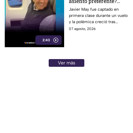
asiento preferente?
Captan a Javier May
Javier May fue captado en
primera clase durante un vuelo
sonriente en primera
y la polémica creció tras
clase y Morena le “jala
imágenes de un presunto reloj
07 agosto, 2026
las orejas”
de lujo. Morena reaccionó al
2:43
caso.
Ver más