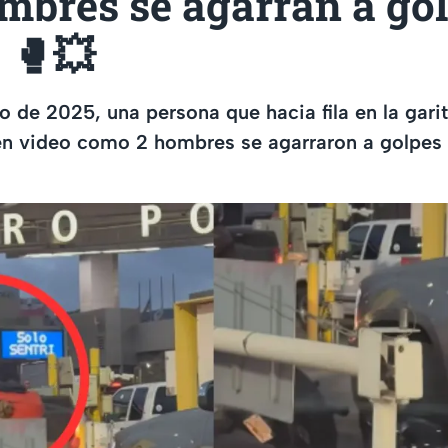
mbres se agarran a gol
a 🥊💥
o de 2025, una persona que hacia fila en la gari
en video como 2 hombres se agarraron a golpes 