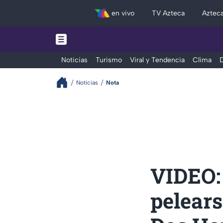
en vivo
TV Azteca
Aztec
Noticias
Turismo
Viral y Tendencia
Clima
D
Noticias
Nota
VIDEO: 
pelears