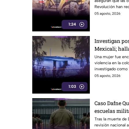
aseguran que las ob
Revolución han red
clientes.
05 agosto, 2026
1:24
Investigan pos
Mexicali; hall
con huellas de
Una mujer fue enco
violencia en la col
investigado como u
detenidos.
05 agosto, 2026
1:03
Caso Dafne Qu
escuelas milit
Tijuana exige
Tras la muerte de
revisión nacional a