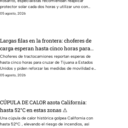
Rosarito, especialistas recomiendan reaplicar
protector solar cada dos horas y utilizar uno con
FPS 30 o superior.
05 agosto, 2026
Largas filas en la frontera: choferes de
carga esperan hasta cinco horas para
cruzar a EE. UU.
Choferes de tractocamiones reportan esperas de
hasta cinco horas para cruzar de Tijuana a Estados
Unidos y piden reforzar las medidas de movilidad en
la frontera.
05 agosto, 2026
CÚPULA DE CALOR azota California:
hasta 52°C en estas zonas ⚠️
Una cúpula de calor histórica golpea California con
hasta 52°C , elevando el riesgo de incendios, así