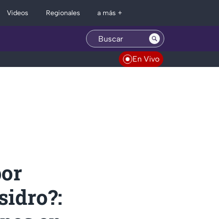
Regionales
Videos
a más +
En Vivo
por
sidro?: