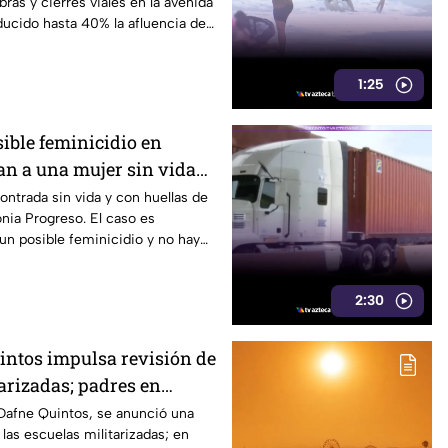
ras y cierres viales en la avenida
ucido hasta 40% la afluencia de
1:25
ible feminicidio en
an a una mujer sin vida
 violencia
ntrada sin vida y con huellas de
onia Progreso. El caso es
n posible feminicidio y no hay
2:30
intos impulsa revisión de
arizadas; padres en
n supervisión
 Dafne Quintos, se anunció una
 las escuelas militarizadas; en