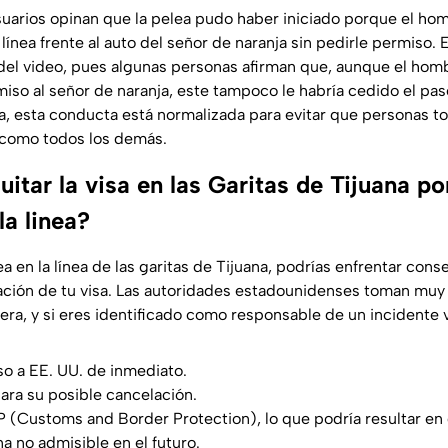
uarios opinan que la pelea pudo haber iniciado porque el ho
la línea frente al auto del señor de naranja sin pedirle permiso
del video, pues algunas personas afirman que, aunque el homb
iso al señor de naranja, este tampoco le habría cedido el p
ínea, esta conducta está normalizada para evitar que personas t
 como todos los demás.
itar la visa en las Garitas de Tijuana p
la linea?
a en la línea de las garitas de Tijuana, podrías enfrentar con
ación de tu visa. Las autoridades estadounidenses toman muy 
tera, y si eres identificado como responsable de un incidente v
so a EE. UU. de inmediato.
para su posible cancelación.
 (Customs and Border Protection), lo que podría resultar en 
 no admisible en el futuro.