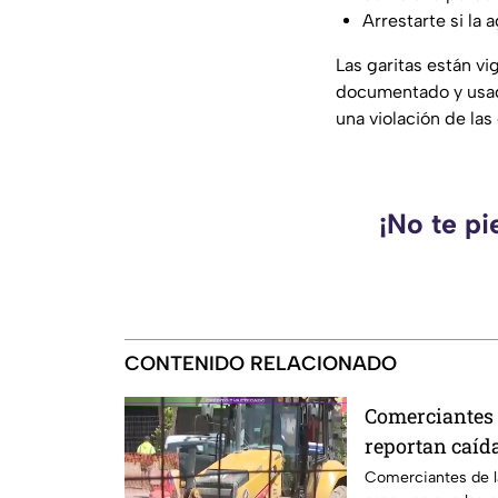
Arrestarte si la 
Las garitas están v
documentado y usado
una violación de las
¡No te pi
CONTENIDO RELACIONADO
Comerciantes 
reportan caíd
en avenida R
Comerciantes de l