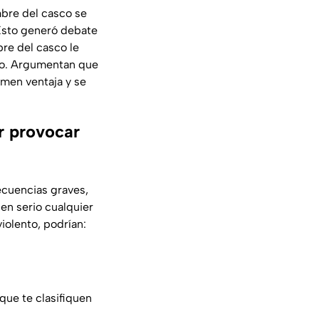
mbre del casco se
. Esto generó debate
re del casco le
aso. Argumentan que
omen ventaja y se
or provocar
secuencias graves,
en serio cualquier
iolento, podrían:
que te clasifiquen