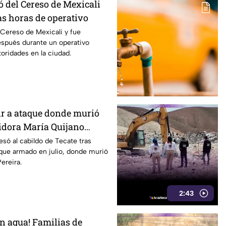
ó del Cereso de Mexicali
as horas de operativo
Cereso de Mexicali y fue
espués durante un operativo
oridades en la ciudad.
ir a ataque donde murió
gidora María Quijano
ldo de Tecate
esó al cabildo de Tecate tras
aque armado en julio, donde murió
ereira.
2:43
in agua! Familias de