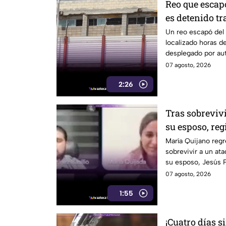
Reo que escap
es detenido tr
Un reo escapó del 
localizado horas d
desplegado por aut
07 agosto, 2026
2:26
Tras sobreviv
su esposo, re
vuelve al cabi
María Quijano regr
sobrevivir a un at
su esposo, Jesús P
07 agosto, 2026
1:55
¡Cuatro días s