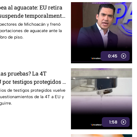
ea al aguacate: EU retira
 suspende temporalmente
spectores de Michoacán y frenó
ortaciones de aguacate ante la
obro de piso.
0:45
las pruebas? La 4T
 por testigos protegidos y
Aguirre revive el debate
ios de testigos protegidos vuelve
 cuestionamientos de la 4T a EU y
guirre.
1:58