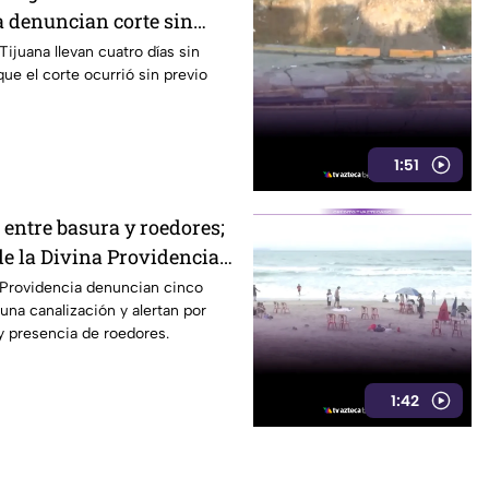
 denuncian corte sin
ijuana llevan cuatro días sin
ue el corte ocurrió sin previo
1:51
 entre basura y roedores;
de la Divina Providencia
bandonada
 Providencia denuncian cinco
una canalización y alertan por
 y presencia de roedores.
1:42