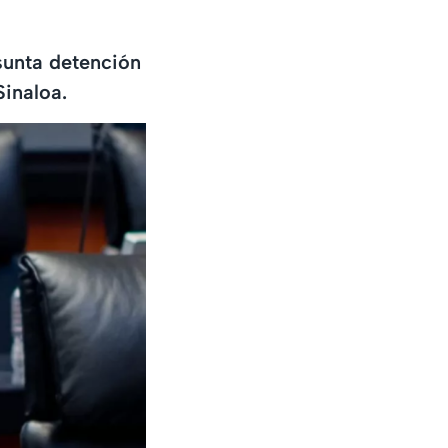
sunta detención
inaloa.