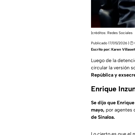
|créditos: Redes Sociales
Publicado 17/05/2026 | 🕑
Escrito por:
Karen Villase
Luego de la detenci
circular la versión 
República y exsecre
Enrique Inzu
Se dijo que Enrique
mayo,
por agentes 
de Sinaloa.
Lo cierto es que el