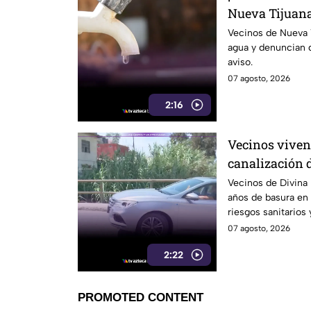
Nueva Tijuana
previo aviso
Vecinos de Nueva T
agua y denuncian q
aviso.
07 agosto, 2026
2:16
Vecinos viven
canalización 
lleva años a
Vecinos de Divina
años de basura en 
riesgos sanitarios
07 agosto, 2026
2:22