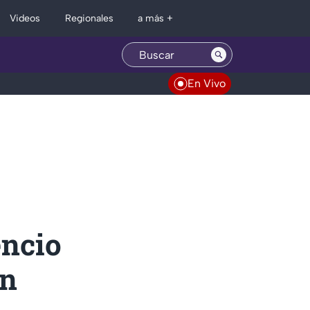
Regionales
Videos
a más +
En Vivo
encio
en