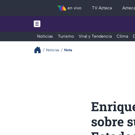
en vivo
TV Azteca
Aztec
Noticias
Turismo
Viral y Tendencia
Clima
D
Noticias
Nota
Enrique
sobre s