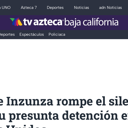
a UNO
Azteca 7
Deportes
Noticias
adn Noticias
eportes
Espectáculos
Policiaca
 Inzunza rompe el sil
u presunta detención 