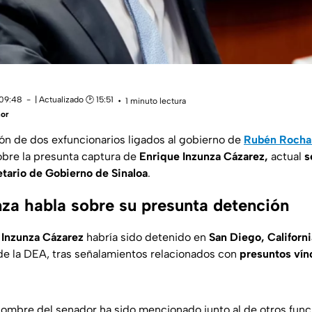
 09:48
| Actualizado 🕑 15:51
1 minuto lectura
ñor
ón de dos exfuncionarios ligados al gobierno de
Rubén Rocha
sobre la presunta captura de
Enrique Inzunza Cázarez,
actual
s
tario de Gobierno de Sinaloa
.
nza habla sobre su presunta detención
 Inzunza Cázarez
habría sido detenido en
San Diego, Californi
de la DEA, tras señalamientos relacionados con
presuntos vínc
 nombre del senador ha sido mencionado junto al de otros func