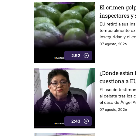
El crimen golp
inspectores y
exportaciones
EU retiró a sus in
temporalmente exp
inseguridad y el c
07 agosto, 2026
2:52
¿Dónde están 
cuestiona a EU
el caso Ángel 
El uso de testimon
al debate tras los
el caso de Ángel A
07 agosto, 2026
2:43