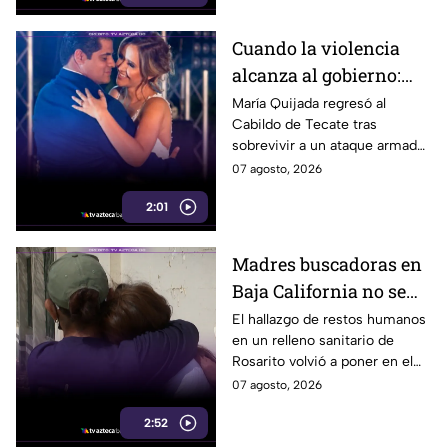
Cuando la violencia
alcanza al gobierno:
regidora de Tecate
María Quijada regresó al
Cabildo de Tecate tras
vuelve al Cabildo tras
sobrevivir a un ataque armado
sobrevivir a un ataque
en el que murió su esposo y
07 agosto, 2026
armado
habló por primera vez desde el
2:01
atentado.
Madres buscadoras en
Baja California no se
detienen: hallazgo de
El hallazgo de restos humanos
en un relleno sanitario de
restos humanos
Rosarito volvió a poner en el
reaviva la
centro la labor de las madres
07 agosto, 2026
preocupación
buscadoras en Baja California.
2:52