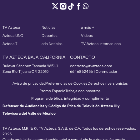
TV Azteca
Noticias
a más +
Azteca UNO
Deportes
Videos
Azteca 7
adn Noticias
TV Azteca Internacional
TV AZTECA BAJA CALIFORNIA
CONTACTO
Bulevar Sánchez Taboada 9651-1
contacto@tvazteca.com
Zona Río Tijuana CP. 22010
6646862456 | Conmutador
Aviso de privacidad
Preferencias de Cookies
Derechos
Inversionistas
Promo Espacio
Trabaja con nosotros
Programa de ética, integridad y cumplimiento
Defensor de Audiencias y Código de Ética de Televisión Azteca III y
Televisora del Valle de México
TV Azteca, M.R. & ©, TV Azteca, S.A.B. de C.V. Todos los derechos reservados,
2025.
Queda prohibida la reproducción total o parcial sin la autorización previa,