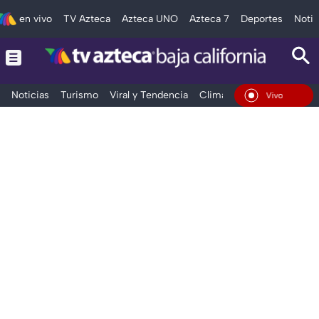
en vivo
TV Azteca
Azteca UNO
Azteca 7
Deportes
Notic
Noticias
Turismo
Viral y Tendencia
Clima
Deportes
Espec
En Vivo