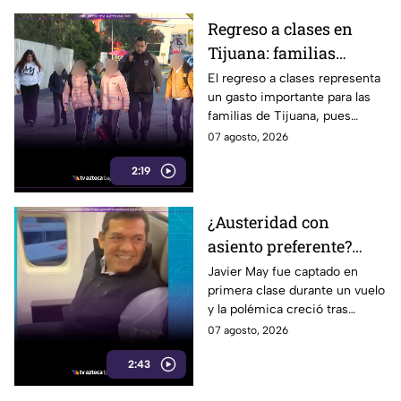
Regreso a clases en
Tijuana: familias
podrían gastar hasta 5
El regreso a clases representa
un gasto importante para las
mil pesos en uniformes
familias de Tijuana, pues
y calzado
uniformes y calzado pueden
07 agosto, 2026
alcanzar los 5 mil pesos.
2:19
¿Austeridad con
asiento preferente?
Captan a Javier May
Javier May fue captado en
primera clase durante un vuelo
sonriente en primera
y la polémica creció tras
clase y Morena le “jala
imágenes de un presunto reloj
07 agosto, 2026
las orejas”
de lujo. Morena reaccionó al
2:43
caso.