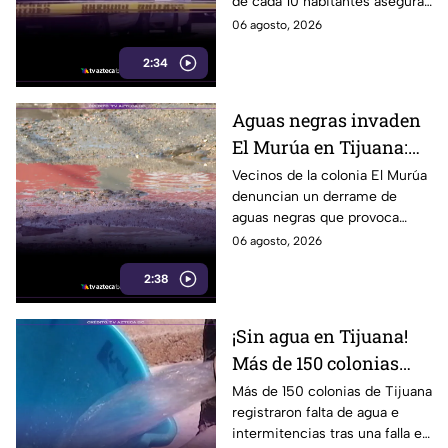
de cada 10 habitantes aseguran
sentirse inseguros al vivir en la
06 agosto, 2026
ciudad. Te informamos.
2:34
Aguas negras invaden
El Murúa en Tijuana:
vecinos viven entre
Vecinos de la colonia El Murúa
denuncian un derrame de
malos olores y riesgos
aguas negras que provoca
malos olores,
06 agosto, 2026
encharcamientos y riesgo
2:38
sanitario. Aquí te informamos.
¡Sin agua en Tijuana!
Más de 150 colonias
enfrentan cortes tras
Más de 150 colonias de Tijuana
registraron falta de agua e
falla en sistema de
intermitencias tras una falla en
bombeo