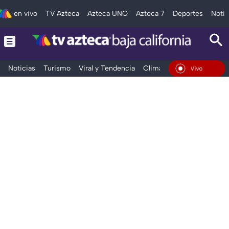
en vivo
TV Azteca
Azteca UNO
Azteca 7
Deportes
Notic
Noticias
Turismo
Viral y Tendencia
Clima
Deportes
Espec
En Vivo