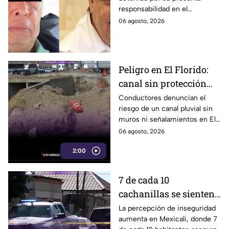
presunto ocultamiento
responsabilidad en el
de pruebas en caso
ocultamiento de evidencias
06 agosto, 2026
Ayotzinapa
del caso Ayotzinapa, según
informó la FGR.
Peligro en El Florido:
canal sin protección
provoca accidentes en
Conductores denuncian el
riesgo de un canal pluvial sin
Parque Industrial de
muros ni señalamientos en El
Tijuana
Florido, Tijuana, donde ya
06 agosto, 2026
habría accidentes. Aquí te
2:00
informamos.
7 de cada 10
cachanillas se sienten
inseguros en Mexicali
La percepción de inseguridad
aumenta en Mexicali, donde 7