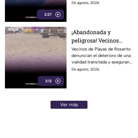
el sistema de bombeo.
06 agosto, 2026
2:27
¡Abandonada y
peligrosa! Vecinos
denuncian el mal
Vecinos de Playas de Rosarito
denuncian el deterioro de una
estado de una de las
vialidad transitada y aseguran
calles más transitadas
que permanece sin atención.
06 agosto, 2026
de Rosarito
2:12
Ver más