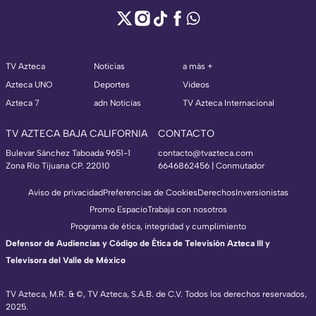
TV Azteca
Noticias
a más +
Azteca UNO
Deportes
Videos
Azteca 7
adn Noticias
TV Azteca Internacional
TV AZTECA BAJA CALIFORNIA
CONTACTO
Bulevar Sánchez Taboada 9651-1
contacto@tvazteca.com
Zona Río Tijuana CP. 22010
6646862456 | Conmutador
Aviso de privacidad
Preferencias de Cookies
Derechos
Inversionistas
Promo Espacio
Trabaja con nosotros
Programa de ética, integridad y cumplimiento
Defensor de Audiencias y Código de Ética de Televisión Azteca III y
Televisora del Valle de México
TV Azteca, M.R. & ©, TV Azteca, S.A.B. de C.V. Todos los derechos reservados,
2025.