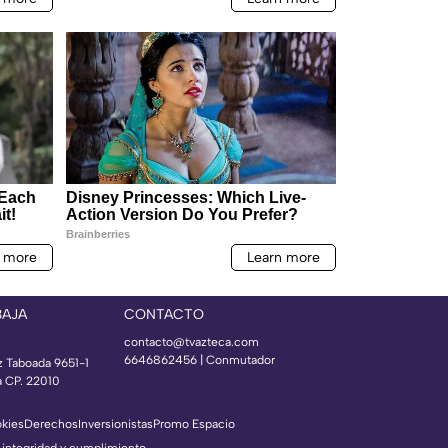
BAJA
CONTACTO
contacto@tvazteca.com
6646862456 | Conmutador
z Taboada 9651-1
a CP. 22010
okies
Derechos
Inversionistas
Promo Espacio