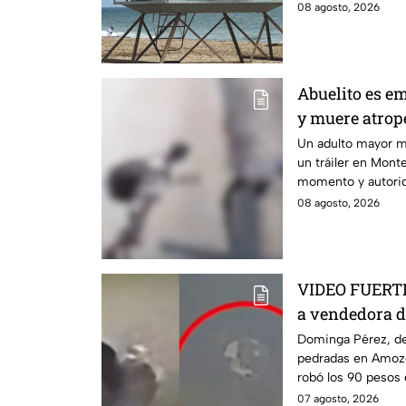
08 agosto, 2026
Abuelito es em
y muere atrope
IMÁGENES SE
Un adulto mayor m
un tráiler en Mont
momento y autorid
08 agosto, 2026
VIDEO FUERTE:
a vendedora d
mientras iba a
Dominga Pérez, de
pedradas en Amozo
robó los 90 pesos
07 agosto, 2026