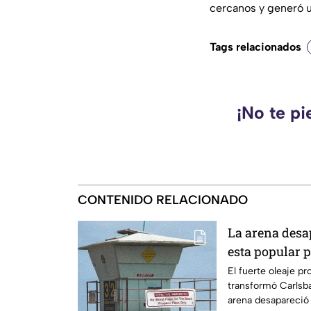
cercanos y generó u
Tags relacionados
¡No te pi
CONTENIDO RELACIONADO
La arena desap
esta popular p
efectos de Ge
El fuerte oleaje p
transformó Carlsba
arena desapareció