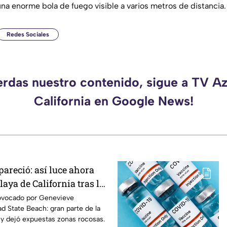
na enorme bola de fuego visible a varios metros de distancia.
Redes Sociales
erdas nuestro contenido, sigue a TV A
California en Google News!
areció: así luce ahora
laya de California tras los
nevieve
rovocado por Genevieve
d State Beach: gran parte de la
 y dejó expuestas zonas rocosas.