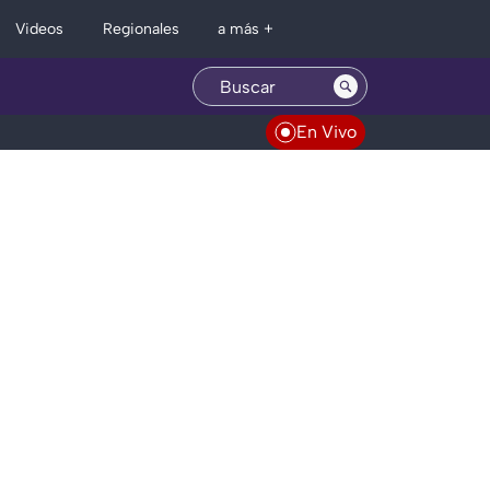
Regionales
Videos
a más +
En Vivo