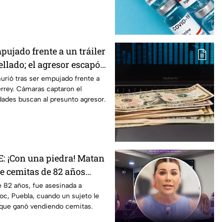
pujado frente a un tráiler
llado; el agresor escapó |
NSIBLES
urió tras ser empujado frente a
errey. Cámaras captaron el
ades buscan al presunto agresor.
 ¡Con una piedra! Matan
e cemitas de 82 años
 su casa
 82 años, fue asesinada a
c, Puebla, cuando un sujeto le
 que ganó vendiendo cemitas.