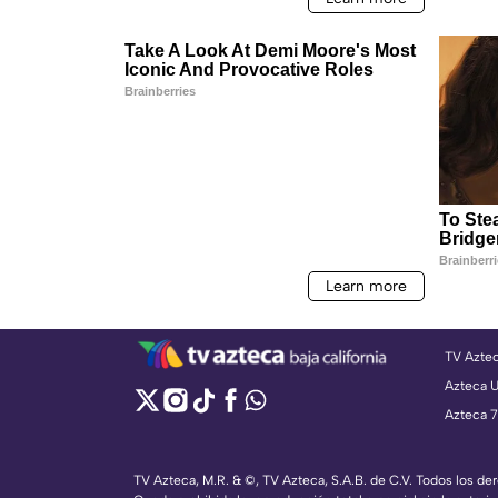
TV Azte
Azteca 
Azteca 7
TV Azteca, M.R. & ©, TV Azteca, S.A.B. de C.V. Todos los d