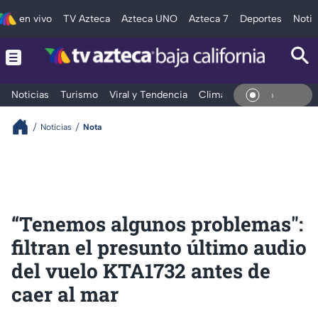
en vivo
TV Azteca
Azteca UNO
Azteca 7
Deportes
Notic
Noticias
Turismo
Viral y Tendencia
Clima
Deportes
Espec
En Viv
Noticias
Nota
“Tenemos algunos problemas":
filtran el presunto último audio
del vuelo KTA1732 antes de
caer al mar