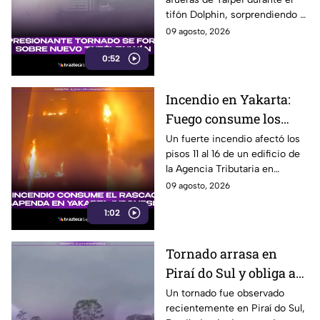
meteorólogos en
tifón Dolphin, sorprendiendo a
Taiwán
meteorólogos taiwaneses que
09 agosto, 2026
ya investigan el extraño
0:52
fenómeno.
Incendio en Yakarta:
Fuego consume los
últimos pisos de
Un fuerte incendio afectó los
pisos 11 al 16 de un edificio de
edificio de la Agencia
la Agencia Tributaria en
Tributaria
Yakarta, Indonesia, provocando
09 agosto, 2026
una enorme columna de humo.
1:02
Tornado arrasa en
Piraí do Sul y obliga a
familias a abandonar
Un tornado fue observado
recientemente en Piraí do Sul,
sus hogares