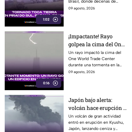
Brasil, donde decenas de
viviendas resultaron afectadas
09 agosto, 2026
y varias familias tuvieron que
1:02
buscar refugio.
¡Impactante! Rayo
golpea la cima del One
World Trade Center en
Un rayo impactó la cima del
One World Trade Center
Nueva York
durante una tormenta en la
costa este de Estados Unidos,
09 agosto, 2026
dejando un impresionante
0:16
momento captado en video.
Japón bajo alerta:
volcán hace erupción y
lanza ceniza a más de 2
Un volcán de gran actividad
entró en erupción en Kyushu,
mil metros
Japón, lanzando ceniza y