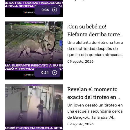
seis de ellos graves.
0:36
¡Con su bebé no!
Elefanta derriba torre
eléctrica para rescatar
Una elefanta derribó una torre
de electricidad después de
a su cría
que su cría quedara atrapada
entre los cables, en un intento
09 agosto, 2026
por eliminar la amenaza.
0:24
Revelan el momento
exacto del tiroteo en
secundaria que dejó al
Un joven desató un tiroteo en
una escuela secundaria cerca
menos 8 muertos y 30
de Bangkok, Tailandia. Al
heridos
menos ocho personas
09 agosto, 2026
murieron y otras 30 resultaron