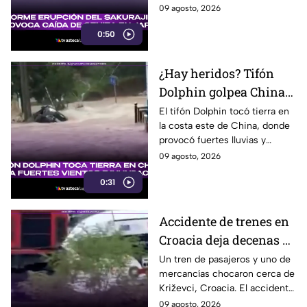
material volcánico a más de 2
09 agosto, 2026
mil metros de altura.
0:50
¿Hay heridos? Tifón
Dolphin golpea China
con fuertes vientos y
El tifón Dolphin tocó tierra en
la costa este de China, donde
lluvias
provocó fuertes lluvias y
vientos, además de alertas por
09 agosto, 2026
inundaciones y deslaves.
0:31
Accidente de trenes en
Croacia deja decenas de
heridos; seis están
Un tren de pasajeros y uno de
mercancías chocaron cerca de
graves
Križevci, Croacia. El accidente
dejó entre 20 y 25 heridos,
09 agosto, 2026