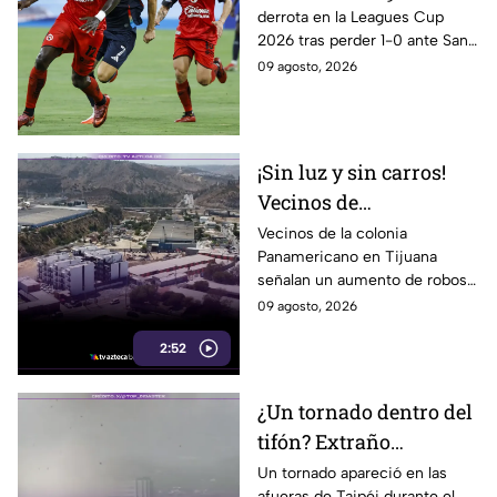
derrota en la Leagues Cup
complica su camino en
2026 tras perder 1-0 ante San
la Leagues Cup 2026
Diego FC. Tijuana todavía tiene
09 agosto, 2026
un partido pendiente ante
Portland Timbers.
¡Sin luz y sin carros!
Vecinos de
Panamericano en
Vecinos de la colonia
Panamericano en Tijuana
Tijuana viven bajo la
señalan un aumento de robos
inseguridad
durante los últimos tres
09 agosto, 2026
meses, incluidos vehículos y
2:52
cableado eléctrico.
¿Un tornado dentro del
tifón? Extraño
fenómeno sorprende a
Un tornado apareció en las
afueras de Taipéi durante el