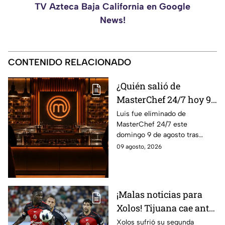
TV Azteca Baja California en Google
News!
CONTENIDO RELACIONADO
¿Quién salió de
MasterChef 24/7 hoy 9
de agosto? Este
Luis fue eliminado de
MasterChef 24/7 este
participante quedó
domingo 9 de agosto tras
eliminado
enfrentarse a Ixdit y Michelle
09 agosto, 2026
en el reto de eliminación
rumbo a la gran final.
¡Malas noticias para
Xolos! Tijuana cae ante
San Diego FC y
Xolos sufrió su segunda