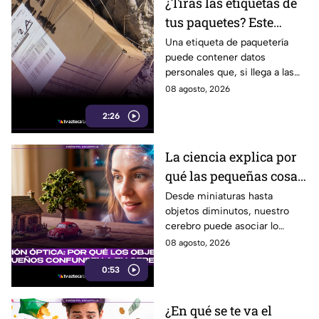
¿Tiras las etiquetas de
tus paquetes? Este
pequeño descuido
Una etiqueta de paquetería
puede contener datos
podría ponerte en
personales que, si llega a las
riesgo en Tijuana
manos equivocadas, podrían
08 agosto, 2026
utilizarse para cometer fraude,
2:26
extorsión o robo de identidad.
La ciencia explica por
qué las pequeñas cosas
nos parecen tan
Desde miniaturas hasta
objetos diminutos, nuestro
adorables
cerebro puede asociar lo
pequeño con ternura,
08 agosto, 2026
seguridad y placer. Esta es la
0:53
razón detrás de esa atracción.
¿En qué se te va el