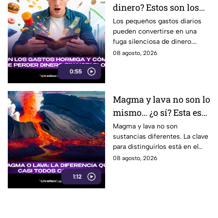
dinero? Estos son los
gastos hormiga que
Los pequeños gastos diarios
pueden convertirse en una
pueden vaciar tu
fuga silenciosa de dinero.
bolsillo
Identificar los llamados gastos
08 agosto, 2026
hormiga puede ayudarte a
0:55
cuidar tus finanzas.
Magma y lava no son lo
mismo… ¿o sí? Esta es
la explicación
Magma y lava no son
sustancias diferentes. La clave
para distinguirlos está en el
lugar donde se encuentra el
08 agosto, 2026
material volcánico.
1:12