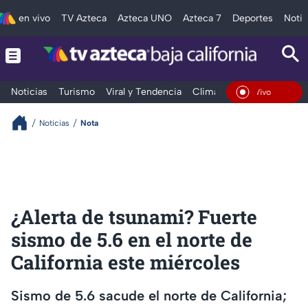
en vivo
TV Azteca
Azteca UNO
Azteca 7
Deportes
Notic
Noticias
Turismo
Viral y Tendencia
Clima
Deportes
Espec
En Vivo
Noticias
Nota
¿Alerta de tsunami? Fuerte
sismo de 5.6 en el norte de
California este miércoles
Sismo de 5.6 sacude el norte de California;