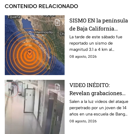
CONTENIDO RELACIONADO
SISMO EN la península
de Baja California
sacude San José del
La tarde de este sábado fue
reportado un sismo de
Cabo
magnitud 3.1 a 4 km al
noroeste de San José del
08 agosto, 2026
Cabo, Baja California Sur; no
hay afectaciones.
VIDEO INÉDITO:
Revelan grabaciones
del tiroteo escolar que
Salen a la luz videos del ataque
perpetrado por un joven de 14
dejó múltiples víctimas
años en una escuela de Bang
Kruai, Tailandia. El saldo es de
08 agosto, 2026
múltiples víctimas y heridos.