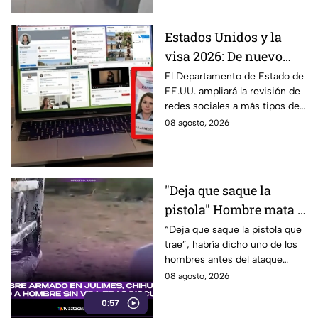
Estados Unidos y la
visa 2026: De nuevo
revisarán las redes
El Departamento de Estado de
EE.UU. ampliará la revisión de
sociales de mexicanos
redes sociales a más tipos de
que viaje a este país
visa, incluyendo a mexicanos
08 agosto, 2026
que viajan por negocios.
"Deja que saque la
pistola" Hombre mata a
padre y hiere a su hijo
“Deja que saque la pistola que
trae”, habría dicho uno de los
por supuestamente
hombres antes del ataque
invadir un camino
armado en Julimes, Chihuahua
08 agosto, 2026
que mató a Armando Ordóñez.
0:57