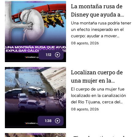
La montaña rusa de
Disney que ayuda a
expulsar cálculos
Una montaña rusa podría tener
un efecto inesperado en el
renales, según estudio
cuerpo: ayudar a mover
pequeños cálculos renales
08 agosto, 2026
1:12
Localizan cuerpo de
una mujer en la
canalización del Río
El cuerpo de una mujer fue
localizado en la canalización
Tijuana; presentaba
del Río Tijuana, cerca del
quemaduras
cruce fronterizo, durante la
08 agosto, 2026
mañana del viernes 7 de
1:38
agosto.