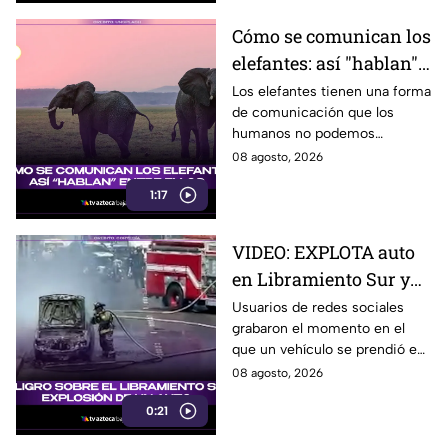
Cómo se comunican los
elefantes: así "hablan"
entre ellos
Los elefantes tienen una forma
de comunicación que los
humanos no podemos
escuchar, ellos “hablan” de una
08 agosto, 2026
forma muy diferente, así que
1:17
te invitamos a ver el video.
VIDEO: EXPLOTA auto
en Libramiento Sur y
ocasiona fuerte tráfico
Usuarios de redes sociales
grabaron el momento en el
en Tijuana este sábado;
que un vehículo se prendió en
cerca de 5 y 10
llamas sobre el Libramiento, lo
08 agosto, 2026
que ocasionó tráfico pesado
0:21
en esa parte de Tijuana.