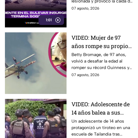
lesionada y provocó la caída de
postes hoy junto al bulevar
07 agosto, 2026
Insurgentes, en Tijuana.
1:01
VIDEO: Mujer de 97
años rompe su propio
Récord Guinness al
Betty Bromage, de 97 años,
volvió a desafiar la edad al
caminar sobre ala de
romper su récord Guinness y
avión en vuelo;
recaudar fondos para un
07 agosto, 2026
acababa de sufrir un
hospital. Aquí los detalles.
derrame cerebral.
VIDEO: Adolescente de
14 años balea a sus
abuelos y luego tirotea
Un adolescente de 14 años
protagonizó un tiroteo en una
su escuela, dejando
escuela de Tailandia tras
siete muertos y 15