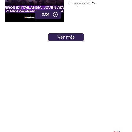
presuntamente atacar primero
07 agosto, 2026
heridos
a sus abuelos.
0:54
Ver más