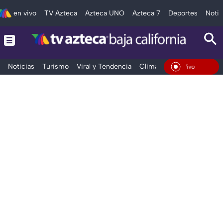
en vivo
TV Azteca
Azteca UNO
Azteca 7
Deportes
Notic
Noticias
Turismo
Viral y Tendencia
Clima
Deportes
Espec
En Vivo