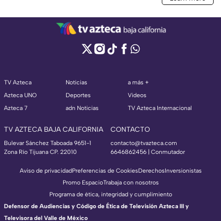
TV Azteca
Noticias
a más +
Azteca UNO
Deportes
Videos
Azteca 7
adn Noticias
TV Azteca Internacional
TV AZTECA BAJA CALIFORNIA
CONTACTO
Bulevar Sánchez Taboada 9651-1
contacto@tvazteca.com
Zona Río Tijuana CP. 22010
6646862456 | Conmutador
Aviso de privacidad
Preferencias de Cookies
Derechos
Inversionistas
Promo Espacio
Trabaja con nosotros
Programa de ética, integridad y cumplimiento
Defensor de Audiencias y Código de Ética de Televisión Azteca III y
Televisora del Valle de México