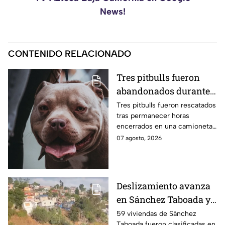
News!
CONTENIDO RELACIONADO
Tres pitbulls fueron
abandonados durante
horas dentro de una
Tres pitbulls fueron rescatados
tras permanecer horas
camioneta bajo el calor
encerrados en una camioneta
en Tijuana; así
bajo altas temperaturas en la
07 agosto, 2026
lograron rescatarlos
colonia El Florido, en Tijuana.
Deslizamiento avanza
en Sánchez Taboada y
pone en riesgo a 59
59 viviendas de Sánchez
Taboada fueron clasificadas en