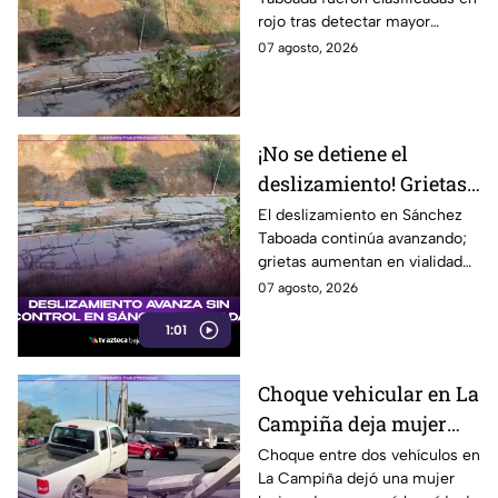
viviendas; familias se
rojo tras detectar mayor
niegan a abandonar
avance de grietas y riesgo por
07 agosto, 2026
sus hogares ⚠️
deslizamiento. Aquí los
detalles.
¡No se detiene el
deslizamiento! Grietas
en Sánchez Taboada
El deslizamiento en Sánchez
Taboada continúa avanzando;
avanzan y aumentan
grietas aumentan en vialidad
riesgo para viviendas
Erídano y elevan riesgo para
07 agosto, 2026
familias.
1:01
Choque vehicular en La
Campiña deja mujer
lesionada y derriba
Choque entre dos vehículos en
La Campiña dejó una mujer
postes hoy 7 de agosto