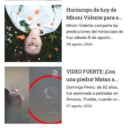
Horóscopo de hoy de
Mhoni Vidente para el
sábado 8 de agosto
Mhoni Vidente comparte las
predicciones del horóscopo de
¡Cierre de ciclo!
hoy sábado 8 de agosto.
Descubre qué signos vivirán
08 agosto, 2026
cierres de ciclo y cambios.
¿Estás listo?
VIDEO FUERTE: ¡Con
una piedra! Matan a
vendedora de cemitas
Dominga Pérez, de 82 años,
fue asesinada a pedradas en
de 82 años mientras iba
Amozoc, Puebla, cuando un
a su casa
sujeto le robó los 90 pesos
07 agosto, 2026
que ganó vendiendo cemitas.