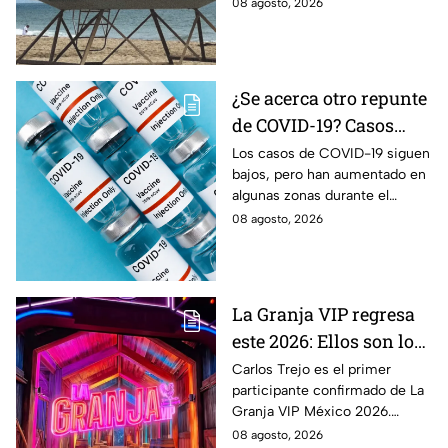
parte de la arena desapareció y
08 agosto, 2026
dejó expuestas zonas rocosas.
¿Se acerca otro repunte
de COVID-19? Casos
aumentan en estas
Los casos de COVID-19 siguen
bajos, pero han aumentado en
zonas
algunas zonas durante el
verano. Conoce qué estados
08 agosto, 2026
registran actividad moderada y
alta del virus.
La Granja VIP regresa
este 2026: Ellos son los
famosos confirmados
Carlos Trejo es el primer
participante confirmado de La
hasta ahora
Granja VIP México 2026.
Conoce quiénes más se
08 agosto, 2026