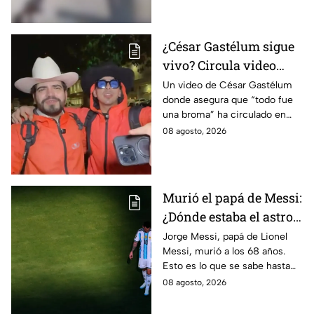
¿César Gastélum sigue
vivo? Circula video
donde afirma que “todo
Un video de César Gastélum
donde asegura que “todo fue
fue una broma”
una broma” ha circulado en
redes sociales tras su muerte
08 agosto, 2026
y desatado dudas entre sobre
lo ocurrido.
Murió el papá de Messi:
¿Dónde estaba el astro
argentino al conocer la
Jorge Messi, papá de Lionel
Messi, murió a los 68 años.
noticia?
Esto es lo que se sabe hasta
ahora sobre su fallecimiento y
08 agosto, 2026
el duro golpe para el astro
argentino.