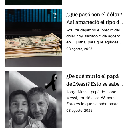
¿Qué pasó con el dólar?
Así amaneció el tipo de
cambio hoy sábado 8 de
Aquí te dejamos el precio del
dólar hoy, sábado 6 de agosto
agosto en Tijuana
en Tijuana, para que agilices
tus cambios, compras y
08 agosto, 2026
cruces fronterizos con
información actualizada.
¿De qué murió el papá
de Messi? Esto se sabe
sobre el fallecimiento
Jorge Messi, papá de Lionel
Messi, murió a los 68 años.
de Jorge Messi
Esto es lo que se sabe hasta
ahora sobre su fallecimiento
08 agosto, 2026
que enluta al astro argentino.