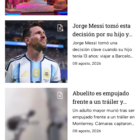
sumarán y cuándo podría
comenzar el reality.
Jorge Messi tomó esta
decisión por su hijo y
terminó cambiando la
Jorge Messi tomó una
decisión clave cuando su hijo
historia del fútbol
tenía 13 años: viajar a Barcelona
para buscar oportunidades
08 agosto, 2026
futbolísticas y tratar su
deficiencia hormonal.
Abuelito es empujado
frente a un tráiler y
muere atropellado; el
Un adulto mayor murió tras ser
empujado frente a un tráiler en
agresor escapó |
Monterrey. Cámaras captaron
IMÁGENES SENSIBLES
el momento y autoridades
08 agosto, 2026
buscan al presunto agresor.