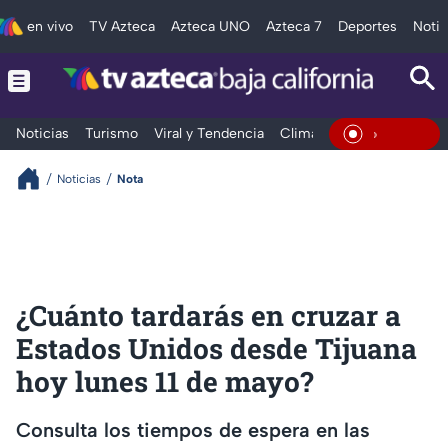
en vivo
TV Azteca
Azteca UNO
Azteca 7
Deportes
Notic
Noticias
Turismo
Viral y Tendencia
Clima
Deportes
Espec
En Vivo
Noticias
Nota
¿Cuánto tardarás en cruzar a
Estados Unidos desde Tijuana
hoy lunes 11 de mayo?
Consulta los tiempos de espera en las