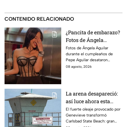
CONTENIDO RELACIONADO
¿Pancita de embarazo?
Fotos de Ángela
Aguilar desatan
Fotos de Ángela Aguilar
durante el cumpleaños de
rumores en redes
Pepe Aguilar desataron
sociales
rumores sobre un posible
08 agosto, 2026
embarazo, pero la cantante no
ha confirmado la noticia.
La arena desapareció:
así luce ahora esta
popular playa de
El fuerte oleaje provocado por
Genevieve transformó
California tras los
Carlsbad State Beach: gran
efectos de Genevieve