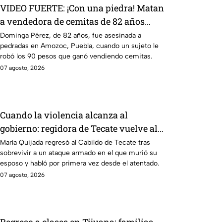
VIDEO FUERTE: ¡Con una piedra! Matan
a vendedora de cemitas de 82 años
mientras iba a su casa
Dominga Pérez, de 82 años, fue asesinada a
pedradas en Amozoc, Puebla, cuando un sujeto le
robó los 90 pesos que ganó vendiendo cemitas.
07 agosto, 2026
Cuando la violencia alcanza al
gobierno: regidora de Tecate vuelve al
Cabildo tras sobrevivir a un ataque
María Quijada regresó al Cabildo de Tecate tras
sobrevivir a un ataque armado en el que murió su
armado
esposo y habló por primera vez desde el atentado.
07 agosto, 2026