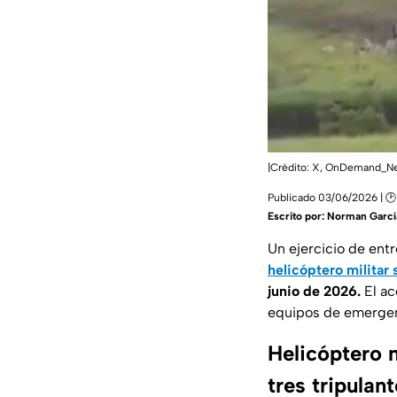
|Crédito: X, OnDemand_N
Publicado 03/06/2026 | 🕑
Escrito por:
Norman Garcí
Un ejercicio de ent
helicóptero militar
junio de 2026.
El ac
equipos de emergenc
Helicóptero m
tres tripulan