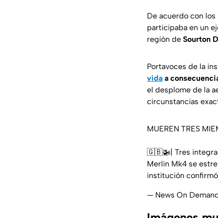
De acuerdo con los 
participaba en un e
región de
Sourton 
Portavoces de la ins
vida
a consecuencia
el desplome de la a
circunstancias exac
MUEREN TRES MIE
🇬🇧🚁| Tres integra
Merlin Mk4 se estre
institución confirm
— News On Deman
Imágenes mue