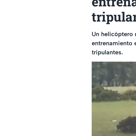
entren
tripula
Un helicóptero 
entrenamiento e
tripulantes.