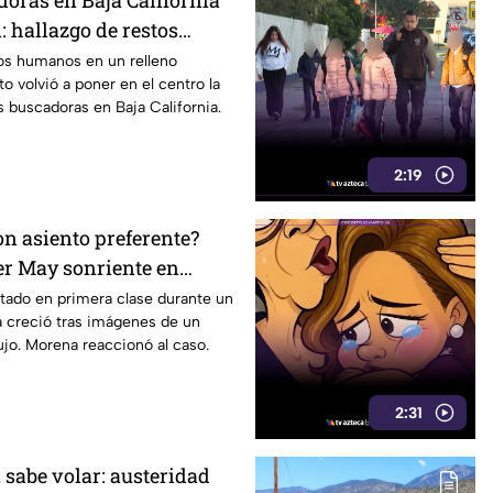
oras en Baja California
: hallazgo de restos
iva la preocupación
tos humanos en un relleno
to volvió a poner en el centro la
s buscadoras en Baja California.
2:19
on asiento preferente?
er May sonriente en
y Morena le “jala las
tado en primera clase durante un
a creció tras imágenes de un
lujo. Morena reaccionó al caso.
2:31
 sabe volar: austeridad