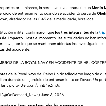
reportes preliminares, la aeronave involucrada fue un
Merlin 
jercicio de entrenamiento cuando se accidentó cerca de
Okeh
Down
, alrededor de las 3:45 de la madrugada, hora local.
titución militar confirmaron que
los tres integrantes de la
trip
 del impacto
. Hasta el momento, las autoridades no han inf
eronave, por lo que se mantienen abiertas las investigaciones 
tas del accidente.
MBROS DE LA ROYAL NAVY EN ACCIDENTE DE HELICÓPTE
ntes de la Royal Navy del Reino Unido fallecieron luego de qu
llara durante un ejercicio de entrenamiento en Devon. Un port
ó las…
pic.twitter.com/ynhB4eZm0q
d (@OnDemand_News)
June 3, 2026
stran los restos de la aeronave