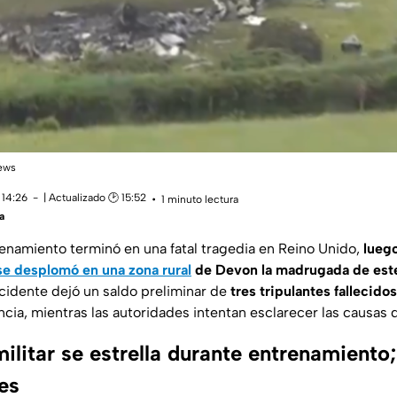
ews
 14:26
| Actualizado 🕑 15:52
1 minuto lectura
a
renamiento terminó en una fatal tragedia en Reino Unido,
luego
 se desplomó en una zona rural
de Devon la madrugada de este
cidente dejó un saldo preliminar de
tres tripulantes fallecidos
ia, mientras las autoridades intentan esclarecer las causas d
ilitar se estrella durante entrenamiento
tes