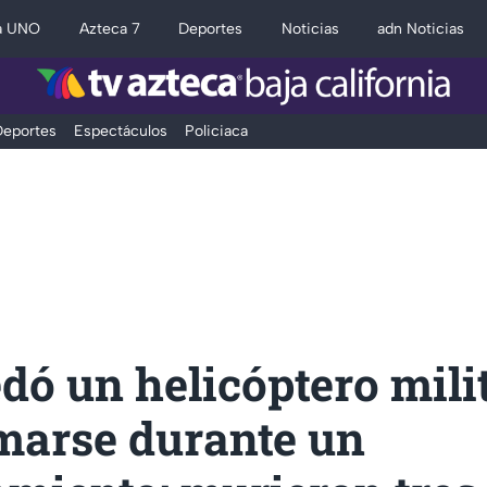
a UNO
Azteca 7
Deportes
Noticias
adn Noticias
eportes
Espectáculos
Policiaca
dó un helicóptero milit
marse durante un