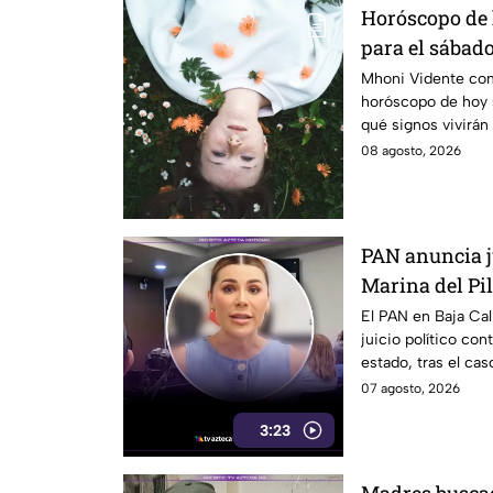
Horóscopo de
para el sábado
ciclo!
Mhoni Vidente com
horóscopo de hoy 
qué signos vivirán
¿Estás listo?
08 agosto, 2026
PAN anuncia ju
Marina del Pila
California
El PAN en Baja Cal
juicio político cont
estado, tras el cas
07 agosto, 2026
3:23