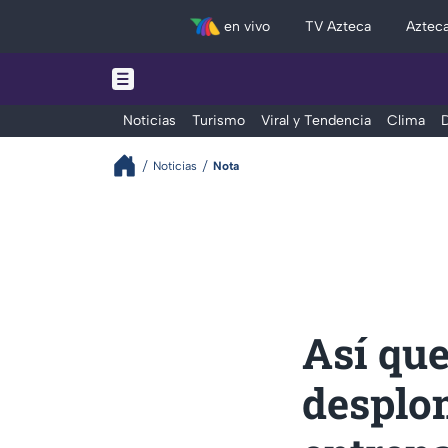
en vivo
TV Azteca
Aztec
Noticias
Turismo
Viral y Tendencia
Clima
D
Noticias
Nota
Así que
desplo