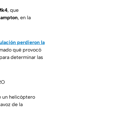
Mk4
, que
ampton
, en la
ulación perdieron la
ormado qué provocó
para determinar las
RO
e un helicóptero
avoz de la