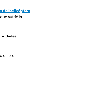
a del helicóptero
que sufrió la
utoridades
do en oro