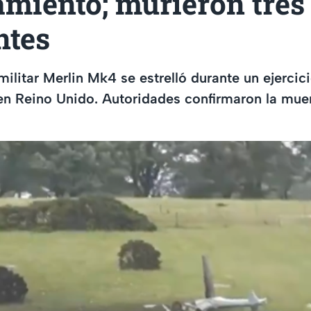
amiento; murieron tres
ntes
militar Merlin Mk4 se estrelló durante un ejercic
n Reino Unido. Autoridades confirmaron la muer