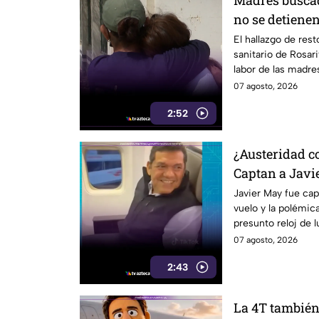
Madres buscad
no se detienen
humanos reav
El hallazgo de res
sanitario de Rosari
labor de las madre
07 agosto, 2026
2:52
¿Austeridad c
Captan a Javi
primera clase 
Javier May fue cap
vuelo y la polémic
orejas”
presunto reloj de 
07 agosto, 2026
2:43
La 4T también