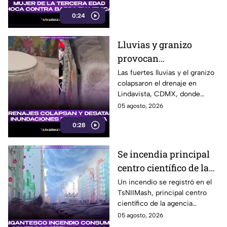
calzadas Independencia y
0:24
López Mateos, en Mexicali.
Lluvias y granizo
provocan
inundaciones en
Las fuertes lluvias y el granizo
colapsaron el drenaje en
Lindavista; agua brota
Lindavista, CDMX, donde
de los escusados
vecinos reportaron
05 agosto, 2026
inundaciones y agua saliendo
0:28
por los escusados.
Se incendia principal
centro científico de la
agencia espacial rusa
Un incendio se registró en el
TsNIIMash, principal centro
Roscosmos
científico de la agencia
espacial rusa Roscosmos. El
05 agosto, 2026
humo fue visible a varios