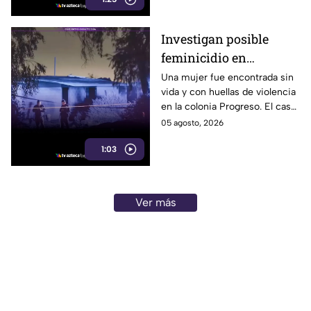
y utilizar uno con FPS 30 o
superior.
Investigan posible
feminicidio en
Mexicali; hallan a una
Una mujer fue encontrada sin
vida y con huellas de violencia
mujer sin vida con
en la colonia Progreso. El caso
huellas de violencia
es investigado como un
05 agosto, 2026
posible feminicidio y no hay
1:03
detenidos.
Ver más