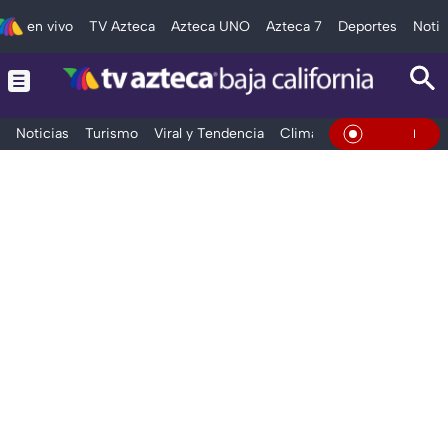
en vivo
TV Azteca
Azteca UNO
Azteca 7
Deportes
Notic
Noticias
Turismo
Viral y Tendencia
Clima
Deportes
Espec
En Vivo