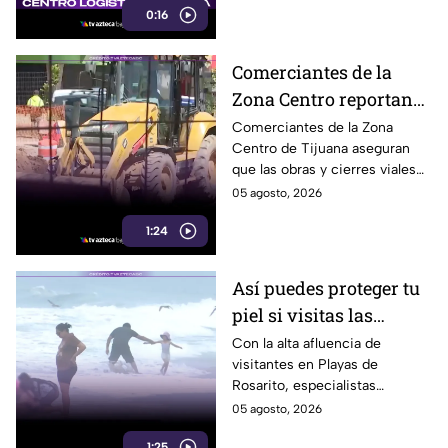
0:16
kilómetros.
Comerciantes de la
Zona Centro reportan
caída de hasta 40% por
Comerciantes de la Zona
Centro de Tijuana aseguran
obras en avenida
que las obras y cierres viales
Revolución
en la avenida Revolución han
05 agosto, 2026
reducido hasta 40% la
1:24
afluencia de clientes.
Así puedes proteger tu
piel si visitas las
playas de Rosarito
Con la alta afluencia de
visitantes en Playas de
durante el verano
Rosarito, especialistas
recomiendan reaplicar
05 agosto, 2026
protector solar cada dos horas
1:25