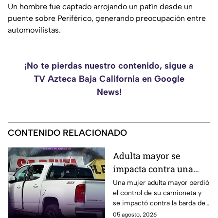
Un hombre fue captado arrojando un patín desde un
puente sobre Periférico, generando preocupación entre
automovilistas.
¡No te pierdas nuestro contenido, sigue a
TV Azteca Baja California en Google
News!
CONTENIDO RELACIONADO
Adulta mayor se
impacta contra una
barda tras perder el
Una mujer adulta mayor perdió
el control de su camioneta y
control de su
se impactó contra la barda de
camioneta en Mexicali
un predio en el cruce de las
05 agosto, 2026