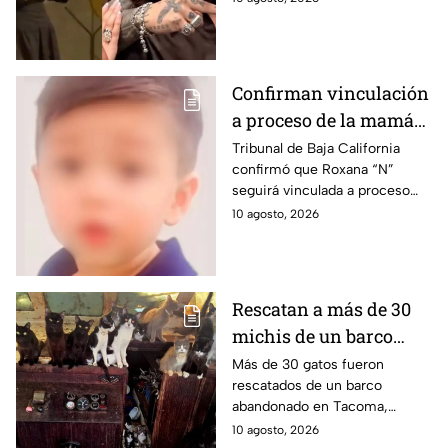
cumpleaños de Pepe Aguilar.
Esto se sabe.
Confirman vinculación
a proceso de la mamá
de Vicentito, niño que
Tribunal de Baja California
confirmó que Roxana “N”
murió por golpe de
seguirá vinculada a proceso
calor tras pasar 12
por la muerte de Vicentito,
10 agosto, 2026
horas dentro de un
quien falleció dentro de una
vehículo en Mexicali
camioneta.
Rescatan a más de 30
michis de un barco
abandonado en la
Más de 30 gatos fueron
rescatados de un barco
playa; estaban
abandonado en Tacoma,
desnutridos y en malas
Washington. Los animales
10 agosto, 2026
condiciones | FOTOS