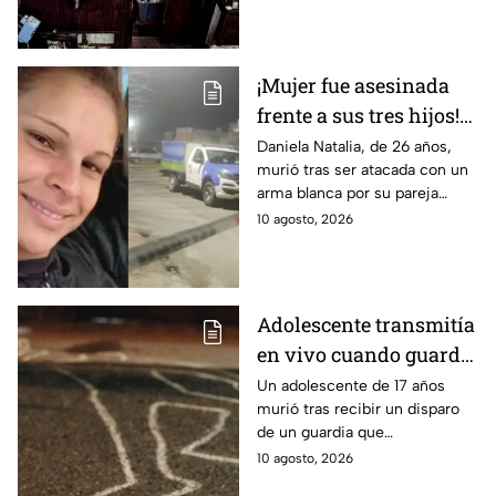
estaban desnutridos y vivían
en condiciones inseguras.
¡Mujer fue asesinada
frente a sus tres hijos!
Su expareja la apuñaló
Daniela Natalia, de 26 años,
murió tras ser atacada con un
tras una fuerte
arma blanca por su pareja
discusión; lo buscan
dentro de su casa, frente a sus
10 agosto, 2026
por feminicidio
tres hijos.
Adolescente transmitía
en vivo cuando guardia
le disparó tras
Un adolescente de 17 años
murió tras recibir un disparo
confundirlo con un
de un guardia que
ladrón
presuntamente lo confundió
10 agosto, 2026
con un ladrón mientras