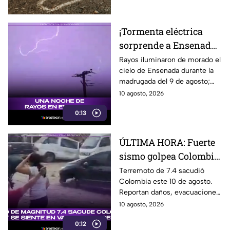
grababa un video.
¡Tormenta eléctrica
sorprende a Ensenada!
Rayos iluminan de
Rayos iluminaron de morado el
cielo de Ensenada durante la
morado el cielo durante
madrugada del 9 de agosto;
la madrugada ⛈️
vecinos captaron el fenómeno
10 agosto, 2026
en video.
0:13
ÚLTIMA HORA: Fuerte
sismo golpea Colombia
y se siente en varios
Terremoto de 7.4 sacudió
Colombia este 10 de agosto.
países; VIDEO muestra
Reportan daños, evacuaciones
destrucción y caos
y escenas de pánico captadas
10 agosto, 2026
en video.
0:12