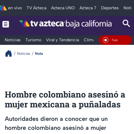
en vivo
TV Azteca
Azteca UNO
Azteca 7
Deportes
Notic
Noticias
Turismo
Viral y Tendencia
Clima
Deportes
Espec
En Vivo
Noticias
Nota
Hombre colombiano asesinó a
mujer mexicana a puñaladas
Autoridades dieron a conocer que un
hombre colombiano asesinó a mujer