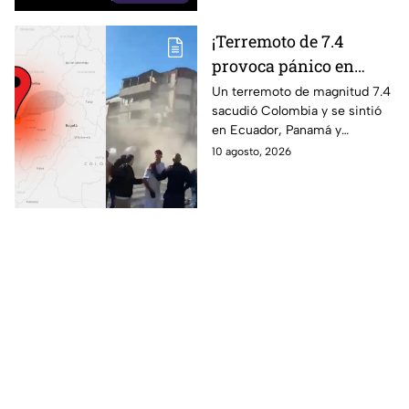
¡Terremoto de 7.4
provoca pánico en
Colombia! Se siente en
Un terremoto de magnitud 7.4
sacudió Colombia y se sintió
varios países y deja
en Ecuador, Panamá y
daños en edificios
Venezuela. Autoridades
10 agosto, 2026
reportan daños y heridos.