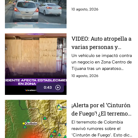
10 de agosto
10 agosto, 2026
VIDEO: Auto atropella a
varias personas y
termina contra un local
Un vehículo se impactó contra
un negocio en Zona Centro de
en Zona Centro,
Tijuana tras un aparatoso
Tijuana
accidente que dejó personas
10 agosto, 2026
atropelladas y daños visibles.
0:43
¡Alerta por el ‘Cinturón
de Fuego’! ¿El terremoto
de 7.4 en Colombia
El terremoto de Colombia
reavivó rumores sobre el
podría provocar un
‘Cinturón de Fuego’. Esto dice