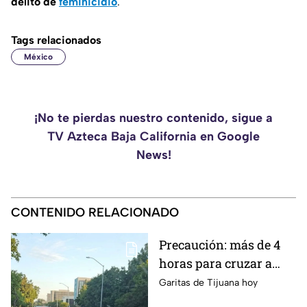
delito de
feminicidio
.
Tags relacionados
México
¡No te pierdas nuestro contenido, sigue a
TV Azteca Baja California en Google
News!
CONTENIDO RELACIONADO
Precaución: más de 4
horas para cruzar a
Estados Unidos por las
Garitas de Tijuana hoy
garitas de Tijuana hoy