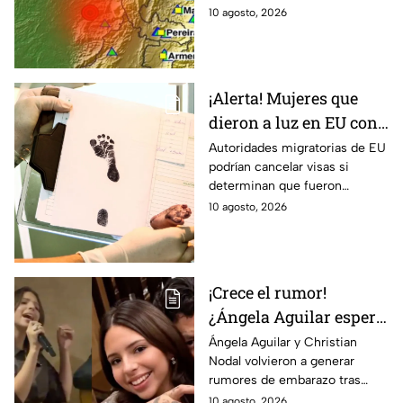
sismo en México? ⚠️
la ciencia sobre la posibilidad
10 agosto, 2026
de que tiemble en México.
¡Alerta! Mujeres que
dieron a luz en EU con
visa de turista podrían
Autoridades migratorias de EU
podrían cancelar visas si
perderla incluso 10
determinan que fueron
años después
utilizadas para ingresar al país
10 agosto, 2026
con fines de turismo de parto.
¡Crece el rumor!
¿Ángela Aguilar espera
su primer bebé con
Ángela Aguilar y Christian
Nodal volvieron a generar
Christian Nodal? Esto
rumores de embarazo tras
se sabe | VIDEO
aparecer juntos en el
10 agosto, 2026