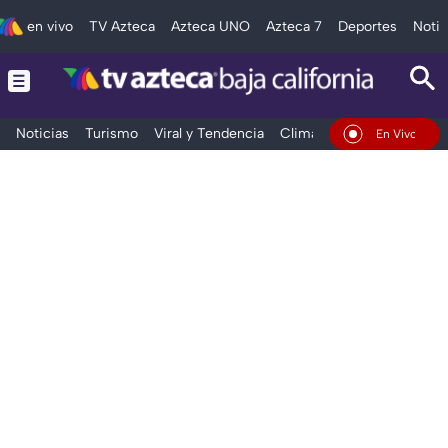
en vivo
TV Azteca
Azteca UNO
Azteca 7
Deportes
Notic
Noticias
Turismo
Viral y Tendencia
Clima
Deportes
Espec
En Vivo