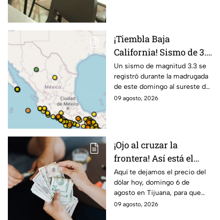
Escolar. Aquí te informamos.
¡Tiembla Baja
California! Sismo de 3.3
sacude zona cercana a
Un sismo de magnitud 3.3 se
registró durante la madrugada
Tecate
de este domingo al sureste de
Tecate, Baja California, sin
09 agosto, 2026
reportes de daños. Te
informamos.
¡Ojo al cruzar la
frontera! Así está el
precio del dólar hoy 9
Aquí te dejamos el precio del
dólar hoy, domingo 6 de
de agosto en Tijuana
agosto en Tijuana, para que
agilices tus cambios, compras
09 agosto, 2026
y cruces fronterizos con