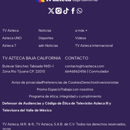
TV Azteca
Noticias
a más +
Azteca UNO
Deportes
Videos
Azteca 7
adn Noticias
TV Azteca Internacional
TV AZTECA BAJA CALIFORNIA
CONTACTO
Bulevar Sánchez Taboada 9651-1
contacto@tvazteca.com
Zona Río Tijuana CP. 22010
6646862456 | Conmutador
Aviso de privacidad
Preferencias de Cookies
Derechos
Inversionistas
Promo Espacio
Trabaja con nosotros
Programa de ética, integridad y cumplimiento
Defensor de Audiencias y Código de Ética de Televisión Azteca III y
Televisora del Valle de México
TV Azteca, M.R. & ©, TV Azteca, S.A.B. de C.V. Todos los derechos reservados,
2025.