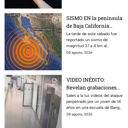
información actualizada.
SISMO EN la península
de Baja California
sacude San José del
La tarde de este sábado fue
reportado un sismo de
Cabo
magnitud 3.1 a 4 km al
noroeste de San José del
08 agosto, 2026
Cabo, Baja California Sur; no
hay afectaciones.
VIDEO INÉDITO:
Revelan grabaciones
del tiroteo escolar que
Salen a la luz videos del ataque
perpetrado por un joven de 14
dejó múltiples víctimas
años en una escuela de Bang
Kruai, Tailandia. El saldo es de
08 agosto, 2026
múltiples víctimas y heridos.