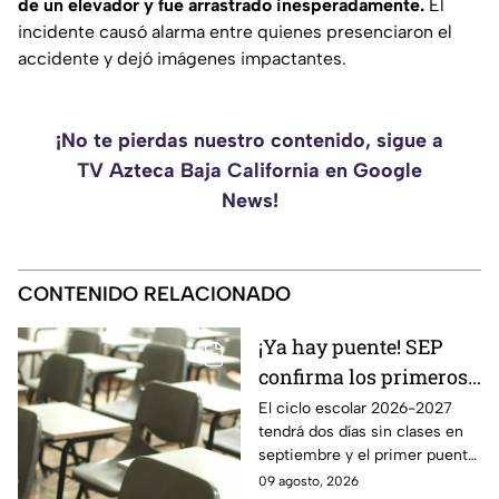
de un elevador y fue arrastrado inesperadamente.
El
incidente causó alarma entre quienes presenciaron el
accidente y dejó imágenes impactantes.
¡No te pierdas nuestro contenido, sigue a
TV Azteca Baja California en Google
News!
CONTENIDO RELACIONADO
¡Ya hay puente! SEP
confirma los primeros
días sin clases en
El ciclo escolar 2026-2027
tendrá dos días sin clases en
septiembre
septiembre y el primer puente
llegará con el Consejo Técnico
09 agosto, 2026