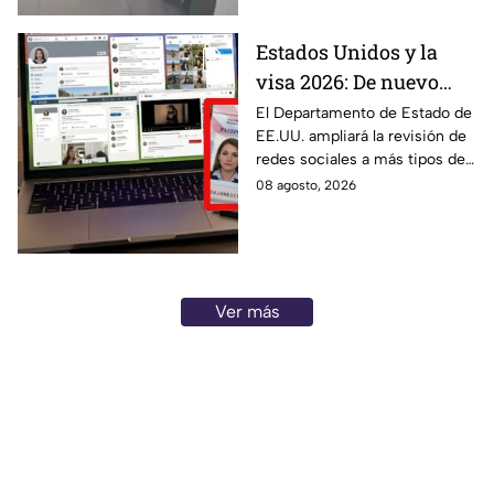
Estados Unidos y la
visa 2026: De nuevo
revisarán las redes
El Departamento de Estado de
EE.UU. ampliará la revisión de
sociales de mexicanos
redes sociales a más tipos de
que viaje a este país
visa, incluyendo a mexicanos
08 agosto, 2026
que viajan por negocios.
Ver más