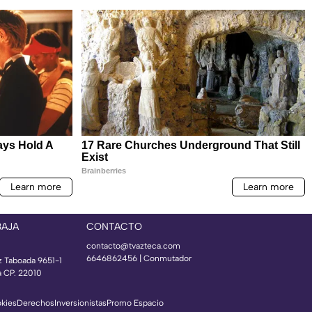
BAJA
CONTACTO
contacto@tvazteca.com
6646862456 | Conmutador
z Taboada 9651-1
a CP. 22010
okies
Derechos
Inversionistas
Promo Espacio