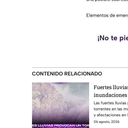
Elementos de emerge
¡No te pi
CONTENIDO RELACIONADO
Fuertes lluvia
inundaciones 
montañosa
Las fuertes lluvia
torrentes en las 
y afectaciones en l
06 agosto, 2026