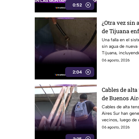
0:52
¿Otra vez sin 
de Tijuana enf
CESPT
Una falla en el si
sin agua de nueva
Tijuana, incluyend
Colorado.
06 agosto, 2026
2:04
Cables de alta
de Buenos Air
riesgo para p
Cables de alta ten
Aires Sur han gen
vecinos, luego de 
electrocutado.
06 agosto, 2026