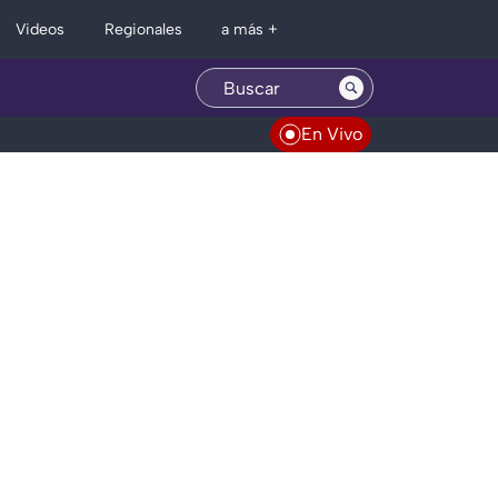
Regionales
Videos
a más +
En Vivo