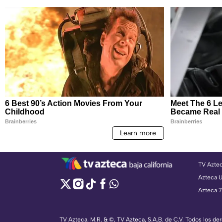
TV Azte
Azteca 
Azteca 7
TV Azteca, M.R. & ©, TV Azteca, S.A.B. de C.V. Todos los d