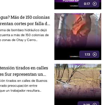
0:17
agua? Más de 150 colonias
rentan cortes por falla de
stema de bombeo hidráulico dejó
 cuenta a más de 150 colonias de
o zonas de Otay y Cerro
1:13
 tensión tirados en calles
es Sur representan un
eatones en Tijuana
sión tirados en calles de Buenos
erado preocupación entre
que un trabajador resultara