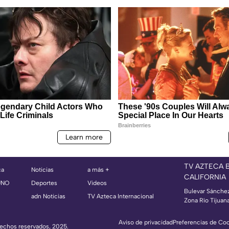
TV AZTECA 
ca
Noticias
a más +
CALIFORNIA
UNO
Deportes
Videos
Bulevar Sánche
adn Noticias
TV Azteca Internacional
Zona Río Tijuan
Aviso de privacidad
Preferencias de Co
erechos reservados, 2025.