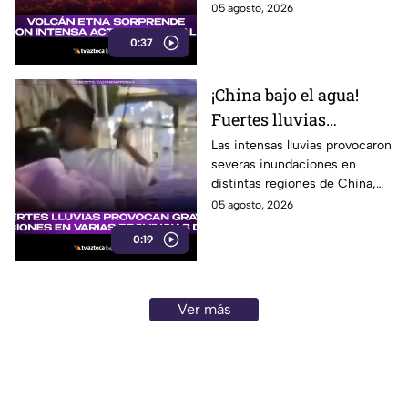
que llamaron la atención de
05 agosto, 2026
habitantes.
0:37
¡China bajo el agua!
Fuertes lluvias
provocan
Las intensas lluvias provocaron
severas inundaciones en
inundaciones en varias
distintas regiones de China,
regiones
afectando calles, viviendas y la
05 agosto, 2026
movilidad. Aquí te informamos.
0:19
Ver más