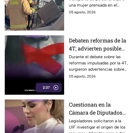
personal en Tijuana
una mujer prensada en el
bulevar Insurgentes, a la altura
05 agosto, 2026
de Macroplaza, en Tijuana.
Debaten reformas de la
4T; advierten posible
control sobre la
Durante el debate sobre las
reformas impulsadas por la 4T,
información y voces
surgieron advertencias sobre
críticas
un posible impacto en la
05 agosto, 2026
libertad de expresión y el
2:37
acceso a la información.
Cuestionan en la
Cámara de Diputados
pagos por más de 300
Legisladores solicitaron a la
UIF investigar el origen de los
mil dólares realizados