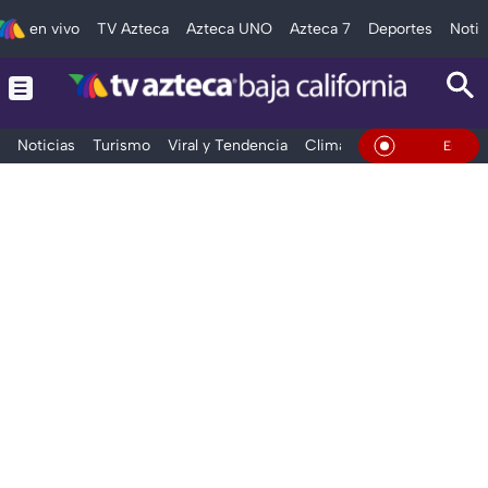
en vivo
TV Azteca
Azteca UNO
Azteca 7
Deportes
Notic
Noticias
Turismo
Viral y Tendencia
Clima
Deportes
Espec
En Vivo