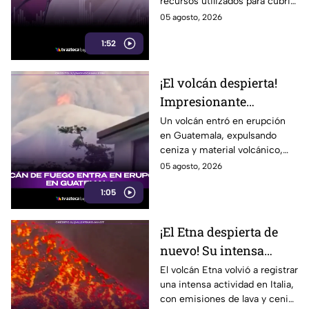
recursos utilizados para cubrir
a despachos en EE. UU.
pagos por más de 300 mil
05 agosto, 2026
dólares a despachos de EE.
1:52
UU. y un exagente del FBI.
¡El volcán despierta!
Impresionante
erupción sorprende en
Un volcán entró en erupción
en Guatemala, expulsando
Guatemala
ceniza y material volcánico,
mientras autoridades
05 agosto, 2026
mantienen vigilancia en la
1:05
zona. Te informamos.
¡El Etna despierta de
nuevo! Su intensa
actividad sorprende en
El volcán Etna volvió a registrar
una intensa actividad en Italia,
Italia
con emisiones de lava y ceniza