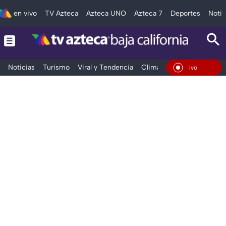
en vivo
TV Azteca
Azteca UNO
Azteca 7
Deportes
Notic
Noticias
Turismo
Viral y Tendencia
Clima
Deportes
Espec
En Vivo