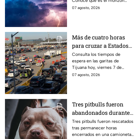
Conoce qué es el monzón
California
mexicano, por qué ocurre y
07 agosto, 2026
cómo influyó en este
fenómeno meteorológico.
Más de cuatro horas
para cruzar a Estados
Unidos hoy, viernes 7
Consulta los tiempos de
espera en las garitas de
de agosto, por las
Tijuana hoy, viernes 7 de
garitas de Tijuana
agosto de 2026, y planea tu
07 agosto, 2026
cruce hacia Estados Unidos.
Tres pitbulls fueron
abandonados durante
horas dentro de una
Tres pitbulls fueron rescatados
tras permanecer horas
camioneta bajo el calor
encerrados en una camioneta
en Tijuana; así