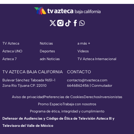
TV Azteca
Noticias
a más +
Azteca UNO
Deportes
Videos
Azteca 7
adn Noticias
TV Azteca Internacional
TV AZTECA BAJA CALIFORNIA
CONTACTO
Bulevar Sánchez Taboada 9651-1
contacto@tvazteca.com
Zona Río Tijuana CP. 22010
6646862456 | Conmutador
Aviso de privacidad
Preferencias de Cookies
Derechos
Inversionistas
Promo Espacio
Trabaja con nosotros
Programa de ética, integridad y cumplimiento
Defensor de Audiencias y Código de Ética de Televisión Azteca III y
Televisora del Valle de México