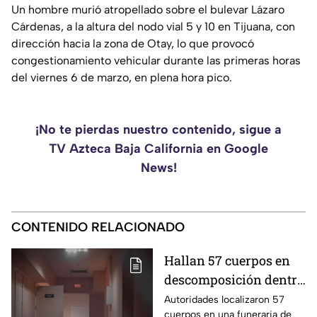
Un hombre murió atropellado sobre el bulevar Lázaro
Cárdenas, a la altura del nodo vial 5 y 10 en Tijuana, con
dirección hacia la zona de Otay, lo que provocó
congestionamiento vehicular durante las primeras horas
del viernes 6 de marzo, en plena hora pico.
¡No te pierdas nuestro contenido, sigue a
TV Azteca Baja California en Google
News!
CONTENIDO RELACIONADO
Hallan 57 cuerpos en
descomposición dentro
de funeraria; familias
Autoridades localizaron 57
cuerpos en una funeraria de