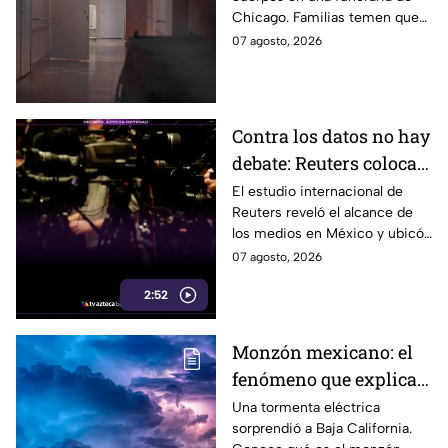
temen que las cenizas
Chicago. Familias temen que
recibidas no sean de
los restos de sus seres
07 agosto, 2026
sus seres queridos
queridos estén entre ellos.
Contra los datos no hay
debate: Reuters coloca a
TV Azteca como líder
El estudio internacional de
Reuters reveló el alcance de
entre medios
los medios en México y ubicó
tradicionales
a TV Azteca como referente
07 agosto, 2026
entre los medios tradicionales
2:52
del país.
Monzón mexicano: el
fenómeno que explica
la tormenta eléctrica
Una tormenta eléctrica
sorprendió a Baja California.
que sorprendió a Baja