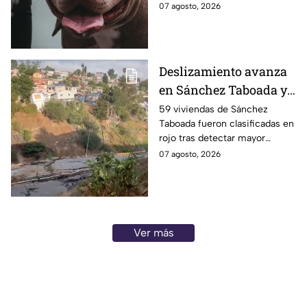
bajo altas temperaturas en la
07 agosto, 2026
lograron rescatarlos
colonia El Florido, en Tijuana.
Deslizamiento avanza
en Sánchez Taboada y
pone en riesgo a 59
59 viviendas de Sánchez
Taboada fueron clasificadas en
viviendas; familias se
rojo tras detectar mayor
niegan a abandonar
avance de grietas y riesgo por
07 agosto, 2026
sus hogares ⚠️
deslizamiento. Aquí los
detalles.
Ver más