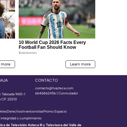
BAJA
CONTACTO
contacto@tvazteca.com
6646862456 | Conmutador
z Taboada 9651-1
a CP. 22010
okies
Derechos
Inversionistas
Promo Espacio
 integridad y cumplimiento
a de Televisión Azteca III y Televisora del Valle de