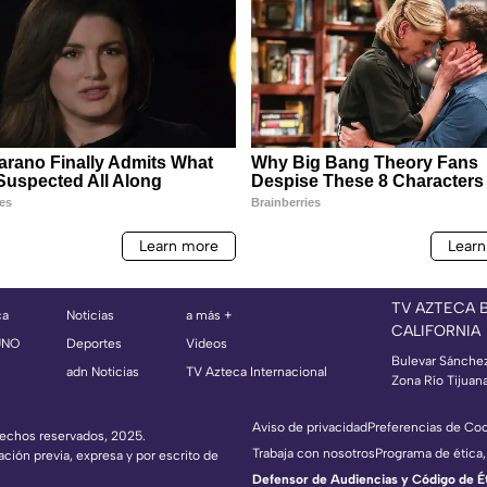
TV AZTECA 
ca
Noticias
a más +
CALIFORNIA
UNO
Deportes
Videos
Bulevar Sánche
adn Noticias
TV Azteca Internacional
Zona Río Tijuan
Aviso de privacidad
Preferencias de Co
erechos reservados, 2025.
Trabaja con nosotros
Programa de ética,
ación previa, expresa y por escrito de
Defensor de Audiencias y Código de Étic