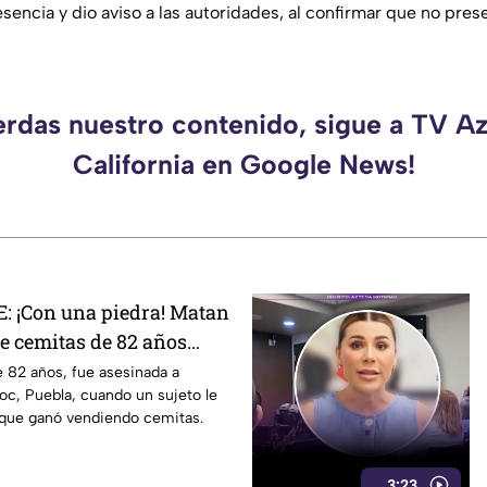
sencia y dio aviso a las autoridades, al confirmar que no pre
erdas nuestro contenido, sigue a TV A
California en Google News!
 ¡Con una piedra! Matan
e cemitas de 82 años
 su casa
 82 años, fue asesinada a
c, Puebla, cuando un sujeto le
 que ganó vendiendo cemitas.
3:23