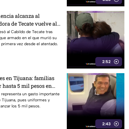
lencia alcanza al
dora de Tecate vuelve al
obrevivir a un ataque
esó al Cabildo de Tecate tras
aque armado en el que murió su
 primera vez desde el atentado.
2:52
es en Tijuana: familias
 hasta 5 mil pesos en
alzado
s representa un gasto importante
de Tijuana, pues uniformes y
anzar los 5 mil pesos.
2:43