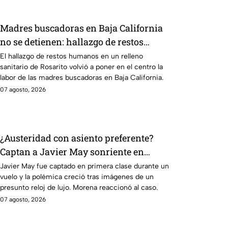
Madres buscadoras en Baja California
no se detienen: hallazgo de restos
humanos reaviva la preocupación
El hallazgo de restos humanos en un relleno
sanitario de Rosarito volvió a poner en el centro la
labor de las madres buscadoras en Baja California.
07 agosto, 2026
¿Austeridad con asiento preferente?
Captan a Javier May sonriente en
primera clase y Morena le “jala las
Javier May fue captado en primera clase durante un
vuelo y la polémica creció tras imágenes de un
orejas”
presunto reloj de lujo. Morena reaccionó al caso.
07 agosto, 2026