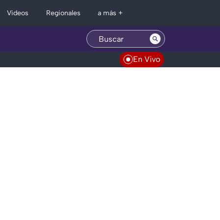
Regionales
Videos
a más +
En Vivo