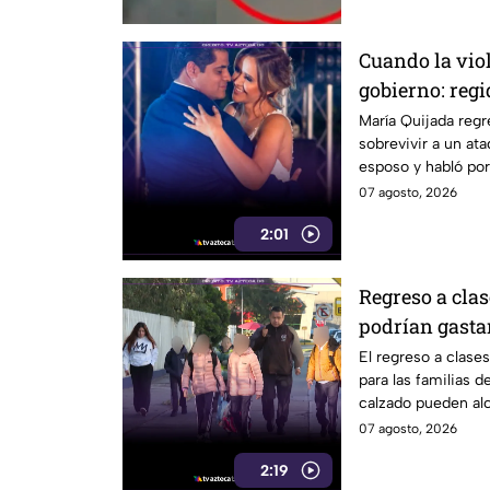
Cuando la vio
gobierno: regi
Cabildo tras s
María Quijada regr
sobrevivir a un at
armado
esposo y habló por
07 agosto, 2026
2:01
Regreso a clas
podrían gastar
uniformes y c
El regreso a clase
para las familias 
calzado pueden alc
07 agosto, 2026
2:19