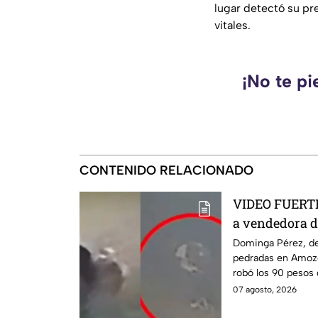
lugar detectó su pre
vitales.
¡No te pi
CONTENIDO RELACIONADO
VIDEO FUERTE:
a vendedora d
mientras iba a
Dominga Pérez, de
pedradas en Amozo
robó los 90 pesos
07 agosto, 2026