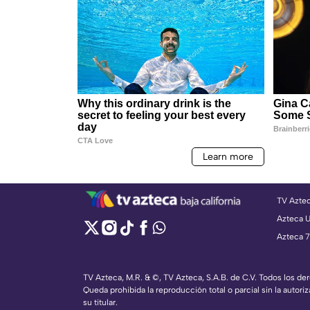
TV Azte
Azteca 
Azteca 7
TV Azteca, M.R. & ©, TV Azteca, S.A.B. de C.V. Todos los d
Queda prohibida la reproducción total o parcial sin la autoriz
su titular.