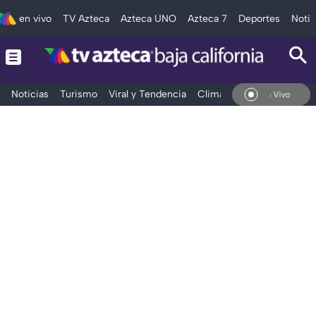
en vivo
TV Azteca
Azteca UNO
Azteca 7
Deportes
Notic
Noticias
Turismo
Viral y Tendencia
Clima
Deportes
Espec
En Vivo