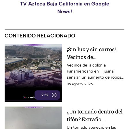
TV Azteca Baja California en Google
News!
CONTENIDO RELACIONADO
¡Sin luz y sin carros!
Vecinos de
Panamericano en
Vecinos de la colonia
Panamericano en Tijuana
Tijuana viven bajo la
señalan un aumento de robos
inseguridad
durante los últimos tres
09 agosto, 2026
meses, incluidos vehículos y
2:52
cableado eléctrico.
¿Un tornado dentro del
tifón? Extraño
fenómeno sorprende a
Un tornado apareció en las