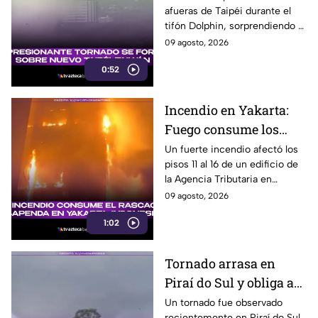
afueras de Taipéi durante el
meteorólogos en
tifón Dolphin, sorprendiendo a
Taiwán
meteorólogos taiwaneses que
09 agosto, 2026
ya investigan el extraño
0:52
fenómeno.
Incendio en Yakarta:
Fuego consume los
últimos pisos de
Un fuerte incendio afectó los
pisos 11 al 16 de un edificio de
edificio de la Agencia
la Agencia Tributaria en
Tributaria
Yakarta, Indonesia, provocando
09 agosto, 2026
una enorme columna de humo.
1:02
Tornado arrasa en
Piraí do Sul y obliga a
familias a abandonar
Un tornado fue observado
recientemente en Piraí do Sul,