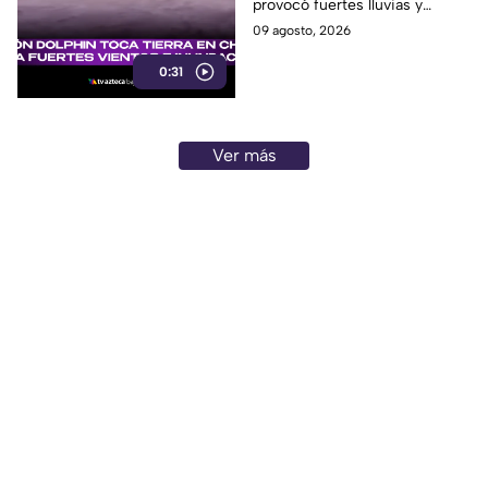
provocó fuertes lluvias y
vientos, además de alertas por
09 agosto, 2026
inundaciones y deslaves.
0:31
Ver más