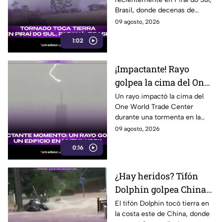
sus hogares
Brasil, donde decenas de
viviendas resultaron afectadas
09 agosto, 2026
y varias familias tuvieron que
1:02
buscar refugio.
¡Impactante! Rayo
golpea la cima del One
World Trade Center en
Un rayo impactó la cima del
One World Trade Center
Nueva York
durante una tormenta en la
costa este de Estados Unidos,
09 agosto, 2026
dejando un impresionante
0:16
momento captado en video.
¿Hay heridos? Tifón
Dolphin golpea China
con fuertes vientos y
El tifón Dolphin tocó tierra en
la costa este de China, donde
lluvias