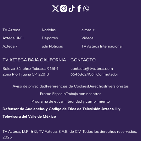
TV Azteca
Noticias
a más +
Azteca UNO
Deportes
Videos
Azteca 7
adn Noticias
TV Azteca Internacional
TV AZTECA BAJA CALIFORNIA
CONTACTO
Bulevar Sánchez Taboada 9651-1
contacto@tvazteca.com
Zona Río Tijuana CP. 22010
6646862456 | Conmutador
Aviso de privacidad
Preferencias de Cookies
Derechos
Inversionistas
Promo Espacio
Trabaja con nosotros
Programa de ética, integridad y cumplimiento
Defensor de Audiencias y Código de Ética de Televisión Azteca III y
Televisora del Valle de México
TV Azteca, M.R. & ©, TV Azteca, S.A.B. de C.V. Todos los derechos reservados,
2025.