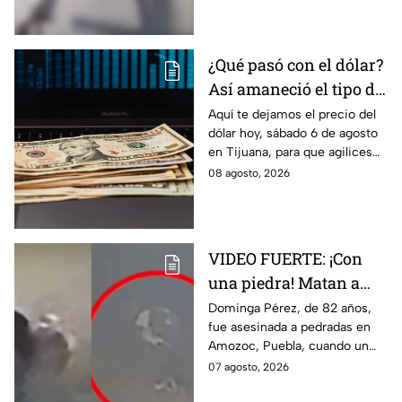
¿Qué pasó con el dólar?
Así amaneció el tipo de
cambio hoy sábado 8 de
Aquí te dejamos el precio del
dólar hoy, sábado 6 de agosto
agosto en Tijuana
en Tijuana, para que agilices
tus cambios, compras y
08 agosto, 2026
cruces fronterizos con
información actualizada.
VIDEO FUERTE: ¡Con
una piedra! Matan a
vendedora de cemitas
Dominga Pérez, de 82 años,
fue asesinada a pedradas en
de 82 años mientras iba
Amozoc, Puebla, cuando un
a su casa
sujeto le robó los 90 pesos
07 agosto, 2026
que ganó vendiendo cemitas.