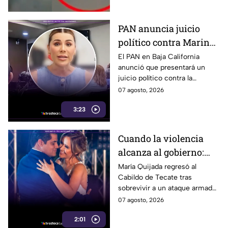
PAN anuncia juicio
político contra Marina
del Pilar y la fiscal de
El PAN en Baja California
anunció que presentará un
Baja California
juicio político contra la
gobernadora y la fiscal del
07 agosto, 2026
estado, tras el caso de Pedro
3:23
Ariel Mendívil.
Cuando la violencia
alcanza al gobierno:
regidora de Tecate
María Quijada regresó al
Cabildo de Tecate tras
vuelve al Cabildo tras
sobrevivir a un ataque armado
sobrevivir a un ataque
en el que murió su esposo y
07 agosto, 2026
armado
habló por primera vez desde el
2:01
atentado.