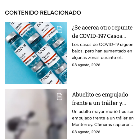
CONTENIDO RELACIONADO
¿Se acerca otro repunte
de COVID-19? Casos
aumentan en estas
Los casos de COVID-19 siguen
bajos, pero han aumentado en
zonas
algunas zonas durante el
verano. Conoce qué estados
08 agosto, 2026
registran actividad moderada y
alta del virus.
Abuelito es empujado
frente a un tráiler y
muere atropellado; el
Un adulto mayor murió tras ser
empujado frente a un tráiler en
agresor escapó |
Monterrey. Cámaras captaron
IMÁGENES SENSIBLES
el momento y autoridades
08 agosto, 2026
buscan al presunto agresor.