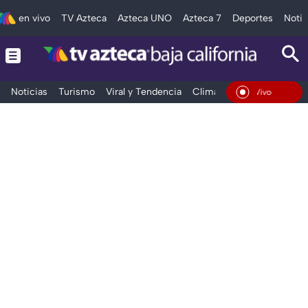
en vivo
TV Azteca
Azteca UNO
Azteca 7
Deportes
Notic
Noticias
Turismo
Viral y Tendencia
Clima
Deportes
Espec
En Vivo