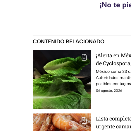
¡No te pi
CONTENIDO RELACIONADO
¡Alerta en Mé
de Cyclospora;
reportan cont
México suma 33 ca
Autoridades mantie
posibles contagio
Te informamos.
06 agosto, 2026
Lista completa
urgente cama