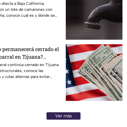
 afecta a Baja California,
ron un lote de camarones con
ña; conoce cuál es y dónde se
 permanecerá cerrado el
parral en Tijuana?
 reparaciones
rral continúa cerrado en Tijuana
structurales; conoce las
 y rutas alternas para evitar
Ver más