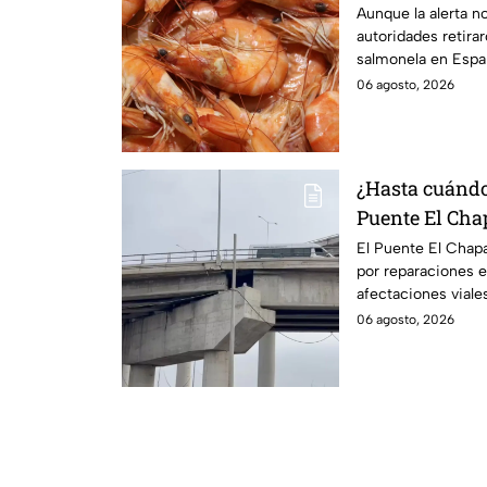
salmonela
Aunque la alerta no
autoridades retira
salmonela en Espa
vendió.
06 agosto, 2026
¿Hasta cuándo
Puente El Cha
Continúan las
El Puente El Chapa
por reparaciones e
afectaciones viales
retrasos.
06 agosto, 2026