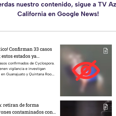
erdas nuestro contenido, sigue a TV A
California en Google News!
xico! Confirman 33 casos
 estos estados ya
agios
sos confirmados de Cyclospora.
nen vigilancia e investigan
s en Guanajuato y Quintana Roo.
: retiran de forma
rones contaminados con