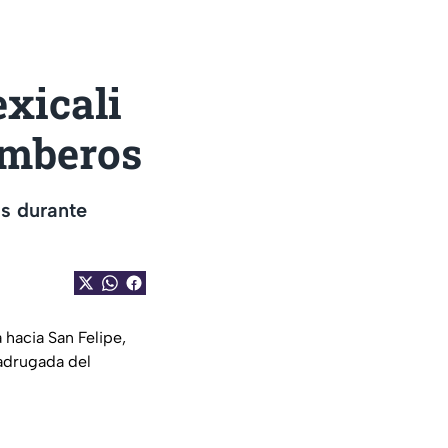
xicali
omberos
s durante
 hacia San Felipe,
madrugada del