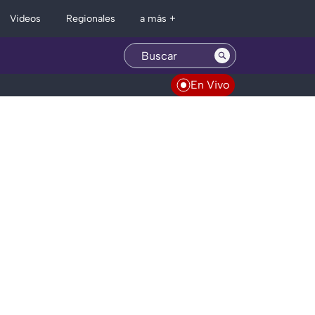
Regionales
Videos
a más +
En Vivo