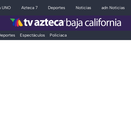
a UNO
Azteca 7
Deportes
Noticias
adn Noticias
eportes
Espectáculos
Policiaca