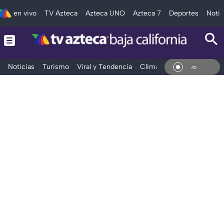
en vivo
TV Azteca
Azteca UNO
Azteca 7
Deportes
Notic
Noticias
Turismo
Viral y Tendencia
Clima
Deportes
Espec
En V