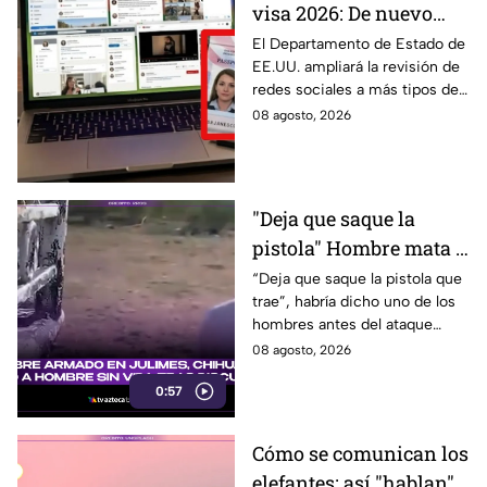
visa 2026: De nuevo
revisarán las redes
El Departamento de Estado de
EE.UU. ampliará la revisión de
sociales de mexicanos
redes sociales a más tipos de
que viaje a este país
visa, incluyendo a mexicanos
08 agosto, 2026
que viajan por negocios.
"Deja que saque la
pistola" Hombre mata a
padre y hiere a su hijo
“Deja que saque la pistola que
trae”, habría dicho uno de los
por supuestamente
hombres antes del ataque
invadir un camino
armado en Julimes, Chihuahua
08 agosto, 2026
que mató a Armando Ordóñez.
0:57
Cómo se comunican los
elefantes: así "hablan"