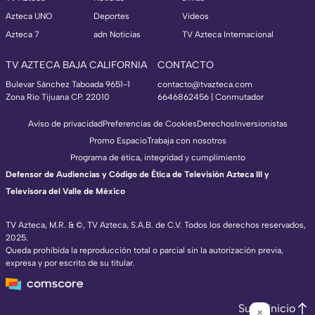
Azteca UNO
Deportes
Videos
Azteca 7
adn Noticias
TV Azteca Internacional
TV AZTECA BAJA CALIFORNIA
CONTACTO
Bulevar Sánchez Taboada 9651-1
contacto@tvazteca.com
Zona Río Tijuana CP. 22010
6646862456 | Conmutador
Aviso de privacidad
Preferencias de Cookies
Derechos
Inversionistas
Promo Espacio
Trabaja con nosotros
Programa de ética, integridad y cumplimiento
Defensor de Audiencias y Código de Ética de Televisión Azteca III y
Televisora del Valle de México
TV Azteca, M.R. & ©, TV Azteca, S.A.B. de C.V. Todos los derechos reservados,
2025.
Queda prohibida la reproducción total o parcial sin la autorización previa,
expresa y por escrito de su titular.
Subir inicio