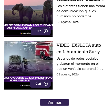
entre ellos
Los elefantes tienen una forma
de comunicación que los
humanos no podemos
escuchar, ellos “hablan” de una
08 agosto, 2026
forma muy diferente, así que
1:17
te invitamos a ver el video.
VIDEO: EXPLOTA auto
en Libramiento Sur y
ocasiona fuerte tráfico
Usuarios de redes sociales
grabaron el momento en el
en Tijuana este sábado;
que un vehículo se prendió en
cerca de 5 y 10
llamas sobre el Libramiento, lo
08 agosto, 2026
que ocasionó tráfico pesado
0:21
en esa parte de Tijuana.
Ver más