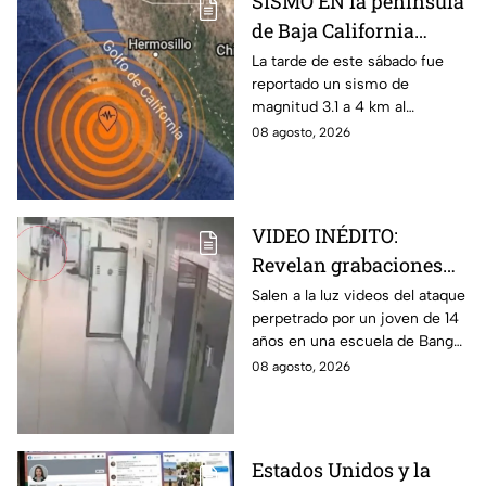
SISMO EN la península
de Baja California
sacude San José del
La tarde de este sábado fue
reportado un sismo de
Cabo
magnitud 3.1 a 4 km al
noroeste de San José del
08 agosto, 2026
Cabo, Baja California Sur; no
hay afectaciones.
VIDEO INÉDITO:
Revelan grabaciones
del tiroteo escolar que
Salen a la luz videos del ataque
perpetrado por un joven de 14
dejó múltiples víctimas
años en una escuela de Bang
Kruai, Tailandia. El saldo es de
08 agosto, 2026
múltiples víctimas y heridos.
Estados Unidos y la