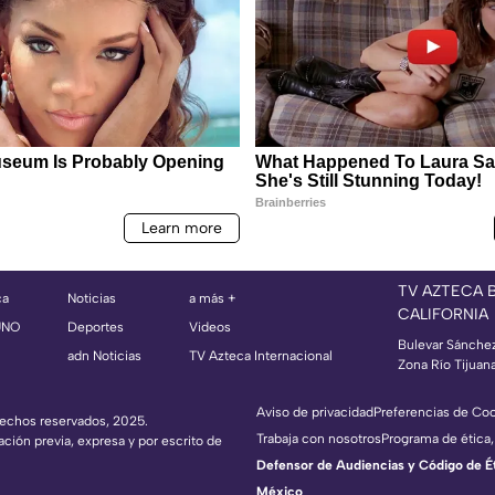
TV AZTECA 
ca
Noticias
a más +
CALIFORNIA
UNO
Deportes
Videos
Bulevar Sánche
adn Noticias
TV Azteca Internacional
Zona Río Tijuan
Aviso de privacidad
Preferencias de Co
erechos reservados, 2025.
Trabaja con nosotros
Programa de ética,
ación previa, expresa y por escrito de
Defensor de Audiencias y Código de Étic
México