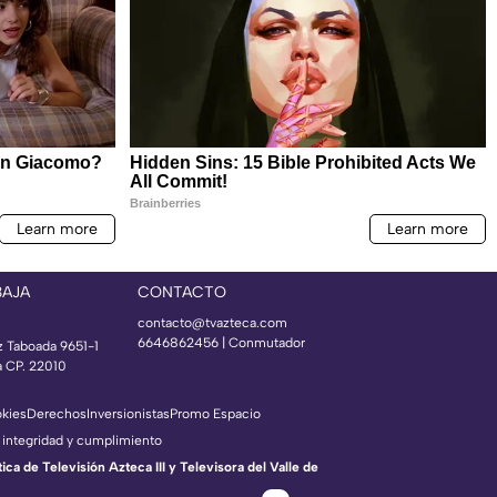
BAJA
CONTACTO
contacto@tvazteca.com
6646862456 | Conmutador
z Taboada 9651-1
a CP. 22010
okies
Derechos
Inversionistas
Promo Espacio
 integridad y cumplimiento
a de Televisión Azteca III y Televisora del Valle de