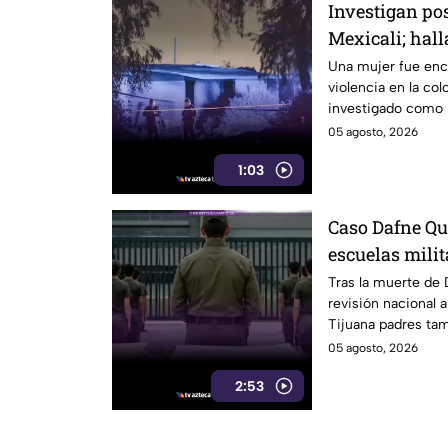
Investigan pos
Mexicali; hall
con huellas de
Una mujer fue enco
violencia en la col
investigado como u
detenidos.
05 agosto, 2026
1:03
Caso Dafne Qu
escuelas milit
Tijuana exige
Tras la muerte de
revisión nacional a
Tijuana padres tam
05 agosto, 2026
2:53