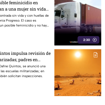
ible feminicidio en
an a una mujer sin vida
 violencia
ntrada sin vida y con huellas de
onia Progreso. El caso es
n posible feminicidio y no hay
2:30
intos impulsa revisión de
arizadas; padres en
n supervisión
 Dafne Quintos, se anunció una
 las escuelas militarizadas; en
bién solicitan inspecciones.