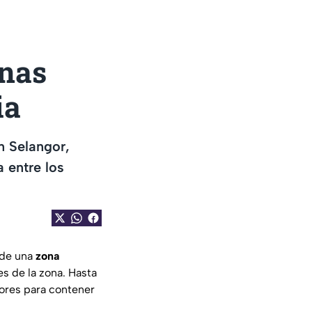
onas
ia
n Selangor,
 entre los
de una
zona
es de la zona. Hasta
bores para contener