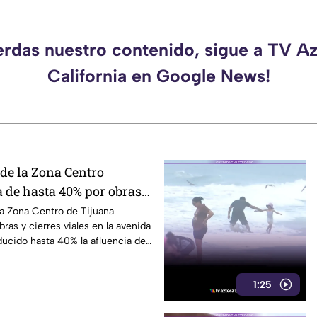
erdas nuestro contenido, sigue a TV A
California en Google News!
de la Zona Centro
a de hasta 40% por obras
evolución
a Zona Centro de Tijuana
ras y cierres viales en la avenida
ucido hasta 40% la afluencia de
1:25