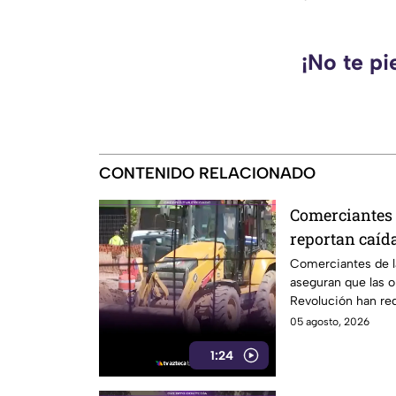
¡No te pi
CONTENIDO RELACIONADO
Comerciantes 
reportan caíd
en avenida R
Comerciantes de l
aseguran que las ob
Revolución han red
clientes.
05 agosto, 2026
1:24