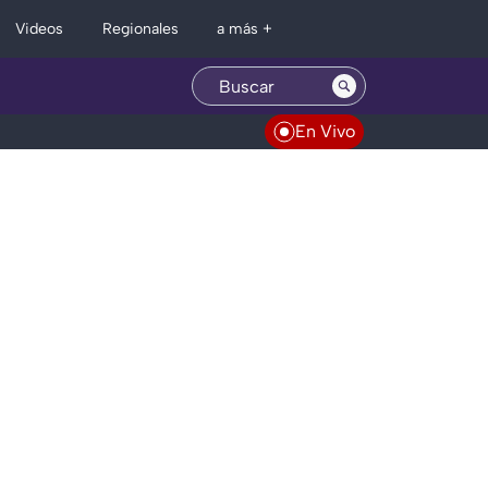
Regionales
Videos
a más +
En Vivo