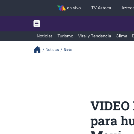
en vivo
TV Azteca
Aztec
Noticias
Turismo
Viral y Tendencia
Clima
D
Noticias
Nota
VIDEO 
para hu