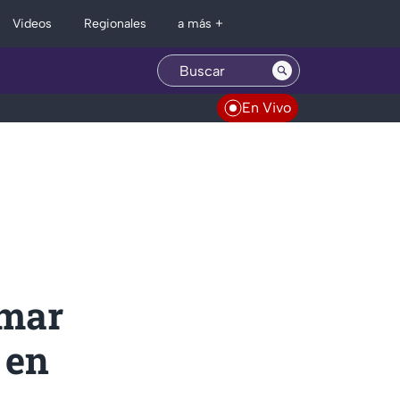
Regionales
Videos
a más +
En Vivo
 mar
 en