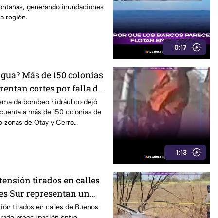
montañas, generando inundaciones
a región.
0:17
agua? Más de 150 colonias
rentan cortes por falla de
stema de bombeo hidráulico dejó
 cuenta a más de 150 colonias de
o zonas de Otay y Cerro
1:13
 tensión tirados en calles
es Sur representan un
eatones en Tijuana
sión tirados en calles de Buenos
erado preocupación entre