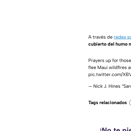
A través de
redes s
cubierto del humo 
Prayers up for those
flee Maui wildfires 
pic.twitter.com/X
— Nick J. Hines “Sa
Tags relacionados
¡No te pi