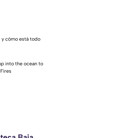
i
y cómo está todo
ump into the ocean to
Fires
zteca Baja