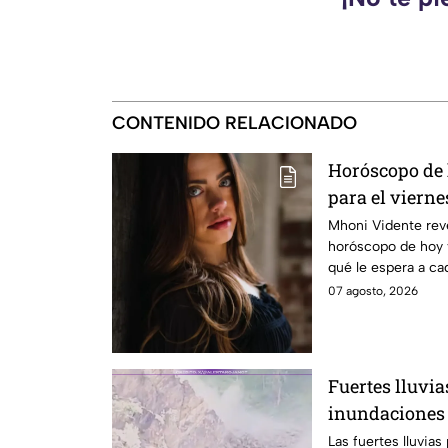
CONTENIDO RELACIONADO
Horóscopo de
para el viernes
Mhoni Vidente reve
horóscopo de hoy 
qué le espera a ca
informamos.
07 agosto, 2026
Fuertes lluvia
inundaciones 
montañosa
Las fuertes lluvia