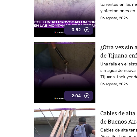
torrentes en las 
y afectaciones en l
06 agosto, 2026
0:52
¿Otra vez sin 
de Tijuana enf
CESPT
Una falla en el si
sin agua de nueva
Tijuana, incluyend
Colorado.
06 agosto, 2026
2:04
Cables de alta
de Buenos Air
riesgo para p
Cables de alta ten
Aires Sur han gen