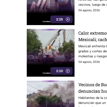
vecinos, luego de 
electrocutado.
06 agosto, 2026
2:25
Calor extremo
Mexicali; cach
por falta de el
Mexicali enfrenta 
grados y cortes de
molestias y riesgos
06 agosto, 2026
2:20
Vecinos de Bu
denuncian hum
crematorio qu
Habitantes de la c
denuncian que un