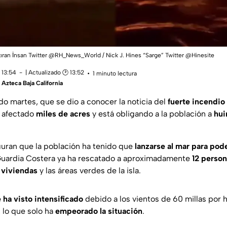
tıran İnsan Twitter @RH_News_World / Nick J. Hines “Sarge” Twitter @Hinesite
 13:54
| Actualizado 🕑 13:52
1 minuto lectura
Azteca Baja California
o martes, que se dio a conocer la noticia del
fuerte incendio 
ha afectado
miles de acres
y está obligando a la población a
huir
uran que la población ha tenido que
lanzarse al mar para pode
 Guardia Costera ya ha rescatado a aproximadamente
12 person
 viviendas
y las áreas verdes de la isla.
 ha visto intensificado
debido a los vientos de 60 millas por 
, lo que solo ha
empeorado la situación
.