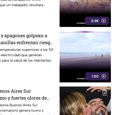
que un trabajador resultara
2:38
 y apagones golpean a
anillas enfrentan riesgos
ectricidad
temperaturas superiores a los 50
 electricidad que generan
 para la salud de los habitantes.
1:50
enos Aires Sur
o y fuertes olores de
e entran a sus casas
olonia Buenos Aires Sur
 crematorio genera humo y