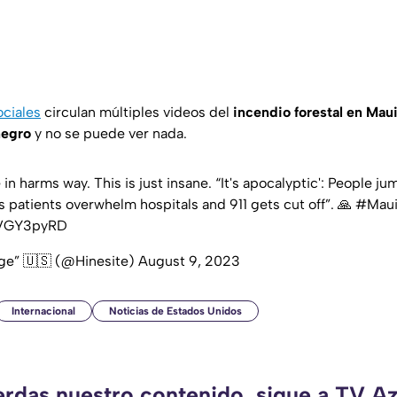
ociales
circulan múltiples videos del
incendio forestal en Mau
negro
y no se puede ver nada.
 in harms way. This is just insane. “It's apocalyptic': People j
as patients overwhelm hospitals and 911 gets cut off”. 🙏
#Maui
BVGY3pyRD
rge” 🇺🇸 (@Hinesite)
August 9, 2023
Internacional
Noticias de Estados Unidos
erdas nuestro contenido, sigue a TV A