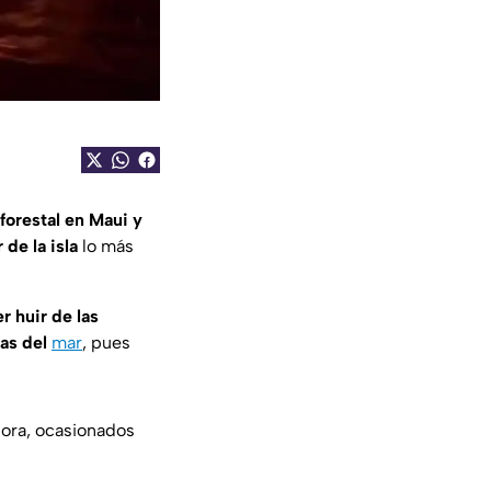
forestal en Maui y
 de la isla
lo más
r huir de las
as del
mar
, pues
hora, ocasionados