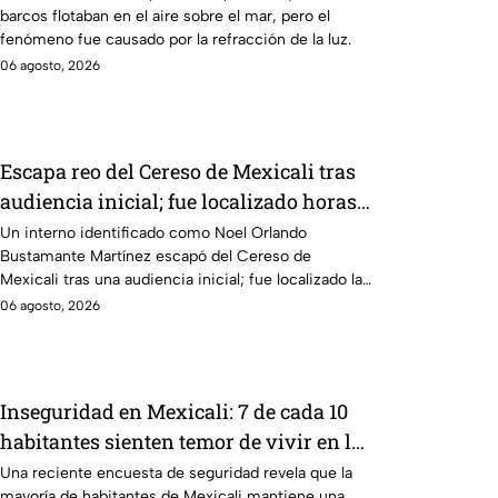
barcos flotaban en el aire sobre el mar, pero el
fenómeno fue causado por la refracción de la luz.
06 agosto, 2026
Escapa reo del Cereso de Mexicali tras
audiencia inicial; fue localizado horas
después
Un interno identificado como Noel Orlando
Bustamante Martínez escapó del Cereso de
Mexicali tras una audiencia inicial; fue localizado la
noche del miércoles.
06 agosto, 2026
Inseguridad en Mexicali: 7 de cada 10
habitantes sienten temor de vivir en la
capital cachanilla
Una reciente encuesta de seguridad revela que la
mayoría de habitantes de Mexicali mantiene una