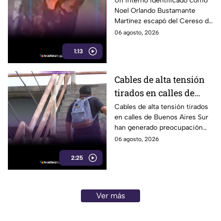
Un interno identificado como
Noel Orlando Bustamante
localizado horas
Martínez escapó del Cereso de
después
Mexicali tras una audiencia
06 agosto, 2026
inicial; fue localizado la noche
1:13
del miércoles.
Cables de alta tensión
tirados en calles de
Buenos Aires Sur
Cables de alta tensión tirados
en calles de Buenos Aires Sur
representan un riesgo
han generado preocupación
para peatones en
entre vecinos, luego de que un
06 agosto, 2026
Tijuana
trabajador resultara
2:25
electrocutado.
Ver más