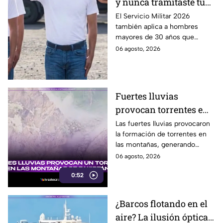
y nunca tramitaste tu
cartilla militar? Te
El Servicio Militar 2026
también aplica a hombres
pueden llamar para
mayores de 30 años que
hacer servicio en Baja
nunca tramitaron su cartilla. Te
06 agosto, 2026
California
decimos si también en Baja
California.
Fuertes lluvias
provocan torrentes e
inundaciones en una
Las fuertes lluvias provocaron
la formación de torrentes en
región montañosa
las montañas, generando
inundaciones y afectaciones
06 agosto, 2026
en la región.
0:52
¿Barcos flotando en el
aire? La ilusión óptica