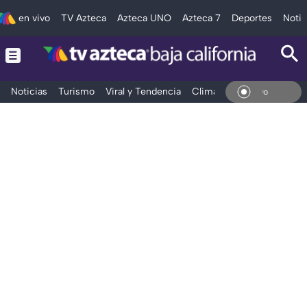
en vivo
TV Azteca
Azteca UNO
Azteca 7
Deportes
Notic
Noticias
Turismo
Viral y Tendencia
Clima
Deportes
Espec
En V