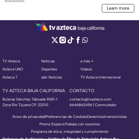
TV Azteca
Noticias
a más +
Azteca UNO
Deportes
Videos
Azteca 7
adn Noticias
TV Azteca Internacional
TV AZTECA BAJA CALIFORNIA
CONTACTO
Bulevar Sánchez Taboada 9651-1
contacto@tvazteca.com
Zona Río Tijuana CP. 22010
6646862456 | Conmutador
Aviso de privacidad
Preferencias de Cookies
Derechos
Inversionistas
Promo Espacio
Trabaja con nosotros
Programa de ética, integridad y cumplimiento
Defensor de Audiencias y Código de Ética de Televisión Azteca III y