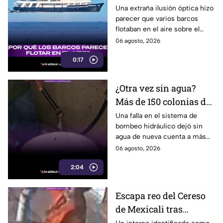
que sorprendió a
Una extraña ilusión óptica hizo
parecer que varios barcos
usuarios en redes
flotaban en el aire sobre el
sociales
mar, pero el fenómeno fue
06 agosto, 2026
causado por la refracción de la
0:17
luz.
¿Otra vez sin agua?
Más de 150 colonias de
Tijuana enfrentan
Una falla en el sistema de
bombeo hidráulico dejó sin
cortes por falla de
agua de nueva cuenta a más
CESPT
de 150 colonias de Tijuana,
06 agosto, 2026
incluyendo zonas de Otay y
2:04
Cerro Colorado.
Escapa reo del Cereso
de Mexicali tras
audiencia inicial; fue