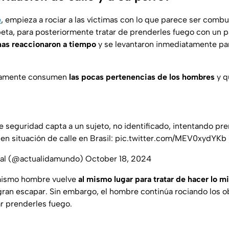
e
, empieza a rociar a las víctimas con lo que parece ser combu
ta, para posteriormente tratar de prenderles fuego con un pa
nas reaccionaron a tiempo
y se levantaron inmediatamente par
atamente consumen
las pocas pertenencias de los hombres
y q
e seguridad capta a un sujeto, no identificado, intentando pr
n situación de calle en Brasil:
pic.twitter.com/MEV0xydYKb
ial (@actualidamundo)
October 18, 2024
 mismo hombre vuelve
al mismo lugar para tratar de hacer lo 
ogran escapar. Sin embargo, el hombre continúa rociando los 
ar prenderles fuego.