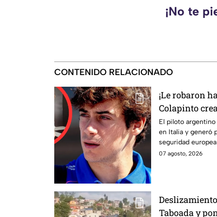
¡No te pi
CONTENIDO RELACIONADO
¡Le robaron ha
Colapinto cre
seguridad de I
El piloto argentin
en Italia y generó
seguridad europea
07 agosto, 2026
Deslizamient
Taboada y pon