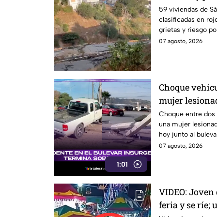
viviendas; fam
59 viviendas de S
clasificadas en ro
abandonar sus
grietas y riesgo po
07 agosto, 2026
Choque vehicu
mujer lesionad
de agosto
Choque entre dos 
una mujer lesionad
hoy junto al buleva
07 agosto, 2026
1:01
VIDEO: Joven 
feria y se ríe;