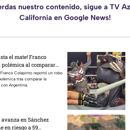
erdas nuestro contenido, sigue a TV A
California en Google News!
sta el mate! Franco
a polémica al comparar
talia y Argentina
o Franco Colapinto reportó un robo
 polémica tras comparar la
 con Argentina.
o avanza en Sánchez
e en riesgo a 59