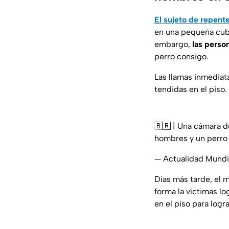
El sujeto de repent
en una pequeña cube
embargo,
las perso
perro consigo.
Las llamas inmedi
tendidas en el piso.
🇧🇷 | Una cámara d
hombres y un perro e
— Actualidad Mund
Días más tarde, el
forma la víctimas l
en el piso para logr