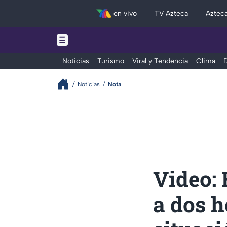
en vivo
TV Azteca
Aztec
Noticias
Turismo
Viral y Tendencia
Clima
D
Noticias
Nota
Video:
a dos 