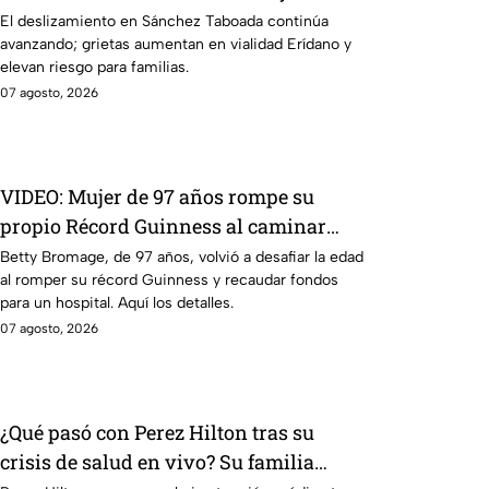
aumentan riesgo para viviendas
El deslizamiento en Sánchez Taboada continúa
avanzando; grietas aumentan en vialidad Erídano y
elevan riesgo para familias.
07 agosto, 2026
VIDEO: Mujer de 97 años rompe su
propio Récord Guinness al caminar
sobre ala de avión en vuelo; acababa de
Betty Bromage, de 97 años, volvió a desafiar la edad
al romper su récord Guinness y recaudar fondos
sufrir un derrame cerebral.
para un hospital. Aquí los detalles.
07 agosto, 2026
¿Qué pasó con Perez Hilton tras su
crisis de salud en vivo? Su familia