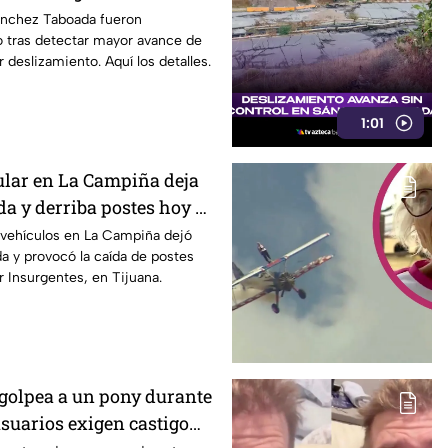
ilias se niegan a
ánchez Taboada fueron
jo tras detectar mayor avance de
 hogares ⚠️
r deslizamiento. Aquí los detalles.
1:01
lar en La Campiña deja
a y derriba postes hoy 7
vehículos en La Campiña dejó
a y provocó la caída de postes
r Insurgentes, en Tijuana.
golpea a un pony durante
 usuarios exigen castigo