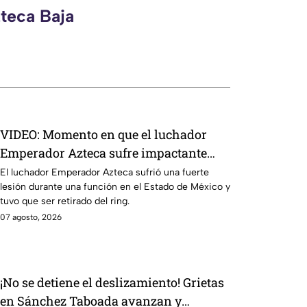
zteca Baja
VIDEO: Momento en que el luchador
Emperador Azteca sufre impactante
lesión en pleno combate y sale del ring
El luchador Emperador Azteca sufrió una fuerte
lesión durante una función en el Estado de México y
en camilla
tuvo que ser retirado del ring.
07 agosto, 2026
¡No se detiene el deslizamiento! Grietas
en Sánchez Taboada avanzan y