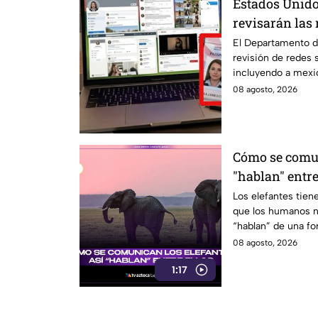
Estados Unido
revisarán las 
mexicanos que 
El Departamento d
revisión de redes 
incluyendo a mexi
08 agosto, 2026
Cómo se comun
"hablan" entre
Los elefantes tie
que los humanos n
“hablan” de una fo
invitamos a ver el 
08 agosto, 2026
1:17