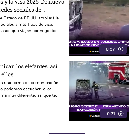
s y la visa 2026: De nuevo
redes sociales de
viaje a este país
e Estado de EE.UU. ampliará la
sociales a más tipos de visa,
canos que viajan por negocios.
0:57
ican los elefantes: así
 ellos
nen una forma de comunicación
o podemos escuchar, ellos
rma muy diferente, así que te
video.
0:21