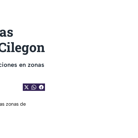
las
 Cilegon
aciones en zonas
tas zonas de