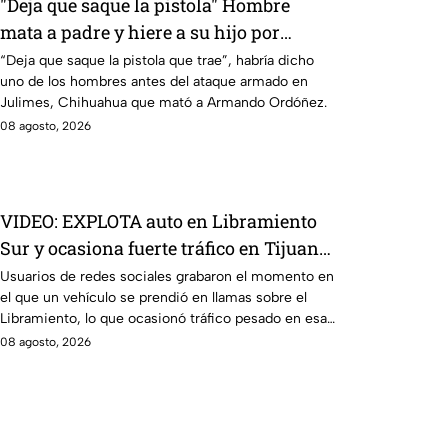
"Deja que saque la pistola" Hombre
mata a padre y hiere a su hijo por
supuestamente invadir un camino
“Deja que saque la pistola que trae”, habría dicho
uno de los hombres antes del ataque armado en
Julimes, Chihuahua que mató a Armando Ordóñez.
08 agosto, 2026
VIDEO: EXPLOTA auto en Libramiento
Sur y ocasiona fuerte tráfico en Tijuana
este sábado; cerca de 5 y 10
Usuarios de redes sociales grabaron el momento en
el que un vehículo se prendió en llamas sobre el
Libramiento, lo que ocasionó tráfico pesado en esa
parte de Tijuana.
08 agosto, 2026