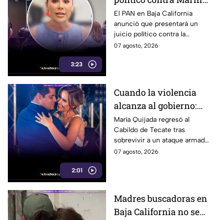
del Pilar y la fiscal de
El PAN en Baja California
anunció que presentará un
Baja California
juicio político contra la
gobernadora y la fiscal del
07 agosto, 2026
estado, tras el caso de Pedro
3:23
Ariel Mendívil.
Cuando la violencia
alcanza al gobierno:
regidora de Tecate
María Quijada regresó al
Cabildo de Tecate tras
vuelve al Cabildo tras
sobrevivir a un ataque armado
sobrevivir a un ataque
en el que murió su esposo y
07 agosto, 2026
armado
habló por primera vez desde el
2:01
atentado.
Madres buscadoras en
Baja California no se