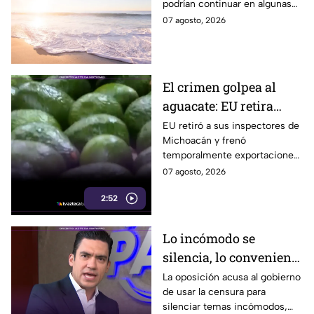
podrían continuar en algunas
continuarán durante el
zonas durante el fin de
07 agosto, 2026
fin de semana
semana, mientras también se
prevén temperaturas de hasta
35°C.
El crimen golpea al
aguacate: EU retira
inspectores y suspende
EU retiró a sus inspectores de
Michoacán y frenó
temporalmente
temporalmente exportaciones
exportaciones
de aguacate ante la
07 agosto, 2026
inseguridad y el cobro de piso.
2:52
Lo incómodo se
silencia, lo conveniente
se exhibe: oposición
La oposición acusa al gobierno
de usar la censura para
acusa al gobierno
silenciar temas incómodos,