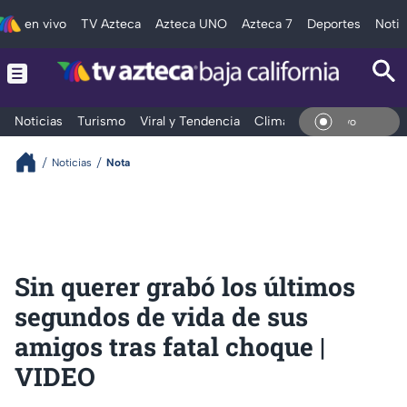
en vivo
TV Azteca
Azteca UNO
Azteca 7
Deportes
Notic
Noticias
Turismo
Viral y Tendencia
Clima
Deportes
Espec
En Vi
Noticias
Nota
Sin querer grabó los últimos
segundos de vida de sus
amigos tras fatal choque |
VIDEO