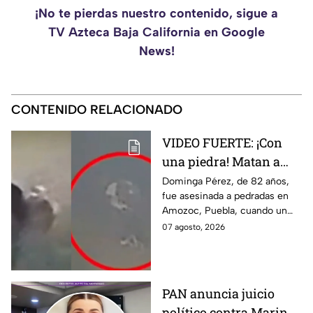
¡No te pierdas nuestro contenido, sigue a
TV Azteca Baja California en Google
News!
CONTENIDO RELACIONADO
VIDEO FUERTE: ¡Con
una piedra! Matan a
vendedora de cemitas
Dominga Pérez, de 82 años,
fue asesinada a pedradas en
de 82 años mientras iba
Amozoc, Puebla, cuando un
a su casa
sujeto le robó los 90 pesos
07 agosto, 2026
que ganó vendiendo cemitas.
PAN anuncia juicio
político contra Marina