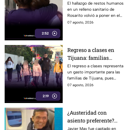
detienen: hallazgo de
El hallazgo de restos humanos
en un relleno sanitario de
restos humanos
Rosarito volvió a poner en el
reaviva la
centro la labor de las madres
07 agosto, 2026
preocupación
buscadoras en Baja California.
2:52
Regreso a clases en
Tijuana: familias
podrían gastar hasta 5
El regreso a clases representa
un gasto importante para las
mil pesos en uniformes
familias de Tijuana, pues
y calzado
uniformes y calzado pueden
07 agosto, 2026
alcanzar los 5 mil pesos.
2:19
¿Austeridad con
asiento preferente?
Captan a Javier May
Javier May fue captado en