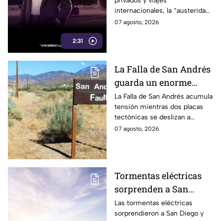
privados y viajes
internacionales, la “austeridad”
de la 4T parece tener una
07 agosto, 2026
peculiar forma de hacer
2:31
maletas.
La Falla de San Andrés
guarda un enorme
peligro: estos datos
La Falla de San Andrés acumula
tensión mientras dos placas
explican el temor
tectónicas se deslizan a
científico
centímetros por año. Estos
07 agosto, 2026
datos explican por qué
preocupa a los científicos.
Tormentas eléctricas
sorprenden a San
Diego; autoridades
Las tormentas eléctricas
sorprendieron a San Diego y
advierten que