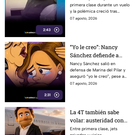
primera clase durante un vuelo
sonriente en primera
y la polémica creció tras
clase y Morena le “jala
imágenes de un presunto reloj
07 agosto, 2026
las orejas”
de lujo. Morena reaccionó al
2:43
caso.
“Yo le creo”: Nancy
Sánchez defiende a
Marina del Pilar como
Nancy Sánchez salió en
defensa de Marina del Pilar y
si fuera su hija pese a
aseguró “yo le creo”, pese a
polémicas
los audios filtrados y las
07 agosto, 2026
polémicas que rodean a la
2:31
gobernadora.
La 4T también sabe
volar: austeridad con
sabor a primera clase
Entre primera clase, jets