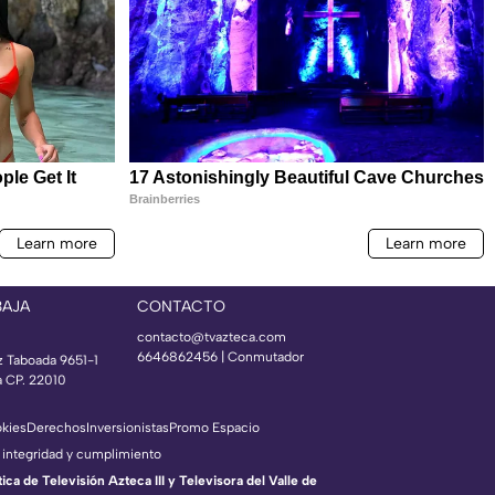
BAJA
CONTACTO
contacto@tvazteca.com
6646862456 | Conmutador
z Taboada 9651-1
a CP. 22010
okies
Derechos
Inversionistas
Promo Espacio
 integridad y cumplimiento
a de Televisión Azteca III y Televisora del Valle de