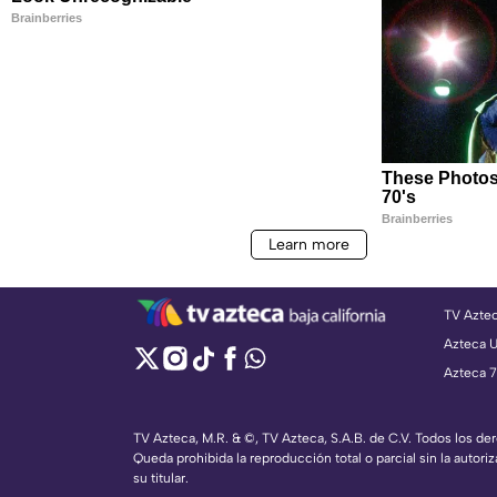
TV Azte
Azteca 
Azteca 7
TV Azteca, M.R. & ©, TV Azteca, S.A.B. de C.V. Todos los d
Queda prohibida la reproducción total o parcial sin la autoriz
su titular.