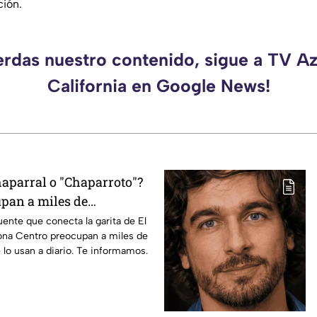
ción.
erdas nuestro contenido, sigue a TV A
California en Google News!
haparral o "Chaparroto"?
upan a miles de
s en Tijuana
uente que conecta la garita de El
Zona Centro preocupan a miles de
 lo usan a diario. Te informamos.