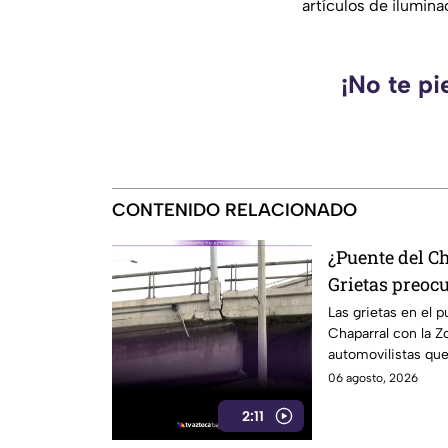
artículos de ilumina
¡No te pi
CONTENIDO RELACIONADO
¿Puente del C
Grietas preoc
automovilista
Las grietas en el p
Chaparral con la 
automovilistas que
06 agosto, 2026
2:11