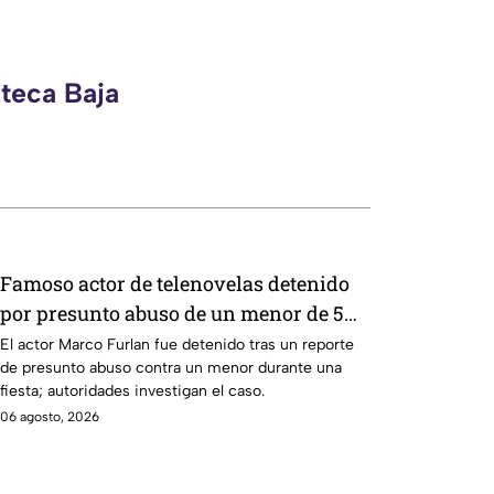
zteca Baja
Famoso actor de telenovelas detenido
por presunto abuso de un menor de 5
años; dijo que lo confundió con su
El actor Marco Furlan fue detenido tras un reporte
de presunto abuso contra un menor durante una
novia
fiesta; autoridades investigan el caso.
06 agosto, 2026