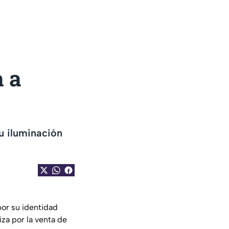
o
 a
u iluminación
por su identidad
iza por la venta de