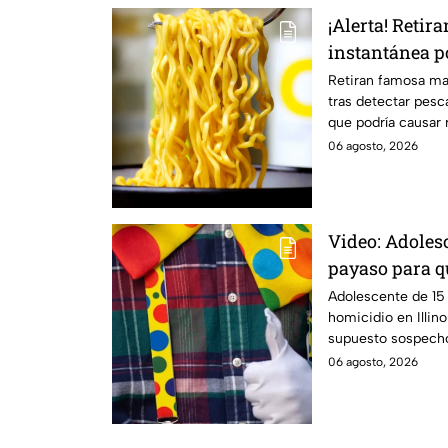
¡Alerta! Reti
instantánea p
mortales
Retiran famosa ma
tras detectar pesc
que podría causar 
informamos.
06 agosto, 2026
Video: Adolesc
payaso para qu
abuelito
Adolescente de 15
homicidio en Illin
supuesto sospecho
infomamos.
06 agosto, 2026