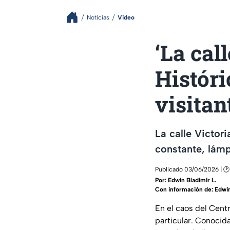
Noticias
Video
‘La call
Histór
visitan
La calle Victor
constante, lámp
Publicado 03/06/2026 | 🕑
Por:
Edwin Bladimir L.
Con información de: Edwin
En el caos del Centr
particular. Conocida