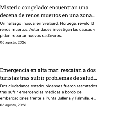
Misterio congelado: encuentran una
decena de renos muertos en una zona
del Ártico
Un hallazgo inusual en Svalbard, Noruega, reveló 13
renos muertos. Autoridades investigan las causas y
piden reportar nuevos cadáveres.
06 agosto, 2026
Emergencia en alta mar: rescatan a dos
turistas tras sufrir problemas de salud
en aguas de Los Cabos
Dos ciudadanos estadounidenses fueron rescatados
tras sufrir emergencias médicas a bordo de
embarcaciones frente a Punta Ballena y Palmilla, en
Los Cabos.
06 agosto, 2026