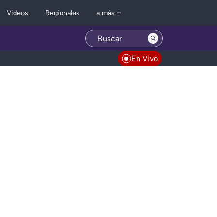
Regionales
Videos
a más +
En Vivo