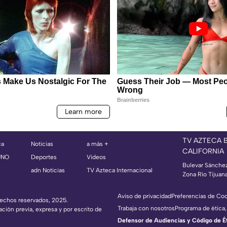
TV AZTECA 
ca
Noticias
a más +
CALIFORNIA
UNO
Deportes
Videos
Bulevar Sánche
adn Noticias
TV Azteca Internacional
Zona Río Tijuan
Aviso de privacidad
Preferencias de Co
erechos reservados, 2025.
Trabaja con nosotros
Programa de ética,
ación previa, expresa y por escrito de
Defensor de Audiencias y Código de Étic