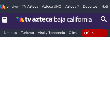
en vivo
TV Azteca
Azteca UNO
Azteca 7
Deportes
Notic
Noticias
Turismo
Viral y Tendencia
Clima
Deportes
Espec
En Viv