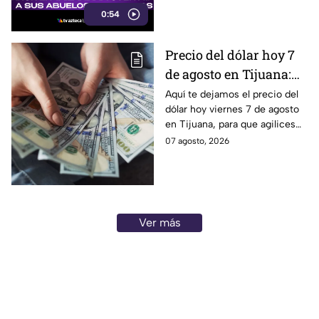
a sus abuelos.
0:54
Precio del dólar hoy 7
de agosto en Tijuana:
¿sigue perdiendo
Aquí te dejamos el precio del
dólar hoy viernes 7 de agosto
fuerza este viernes?
en Tijuana, para que agilices
tus cambios, compras y
07 agosto, 2026
cruces fronterizos con
información actualizada.
Ver más