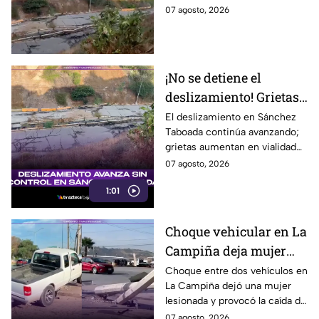
niegan a abandonar
avance de grietas y riesgo por
07 agosto, 2026
sus hogares ⚠️
deslizamiento. Aquí los
detalles.
¡No se detiene el
deslizamiento! Grietas
en Sánchez Taboada
El deslizamiento en Sánchez
Taboada continúa avanzando;
avanzan y aumentan
grietas aumentan en vialidad
riesgo para viviendas
Erídano y elevan riesgo para
07 agosto, 2026
familias.
1:01
Choque vehicular en La
Campiña deja mujer
lesionada y derriba
Choque entre dos vehículos en
La Campiña dejó una mujer
postes hoy 7 de agosto
lesionada y provocó la caída de
postes hoy junto al bulevar
07 agosto, 2026