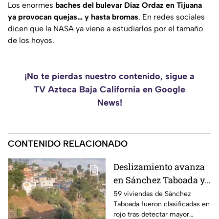
Los enormes
baches del bulevar Díaz Ordaz en Tijuana
ya provocan quejas… y hasta bromas
. En redes sociales
dicen que la NASA ya viene a estudiarlos por el tamaño
de los hoyos.
¡No te pierdas nuestro contenido, sigue a
TV Azteca Baja California en Google
News!
CONTENIDO RELACIONADO
Deslizamiento avanza
en Sánchez Taboada y
pone en riesgo a 59
59 viviendas de Sánchez
Taboada fueron clasificadas en
viviendas; familias se
rojo tras detectar mayor