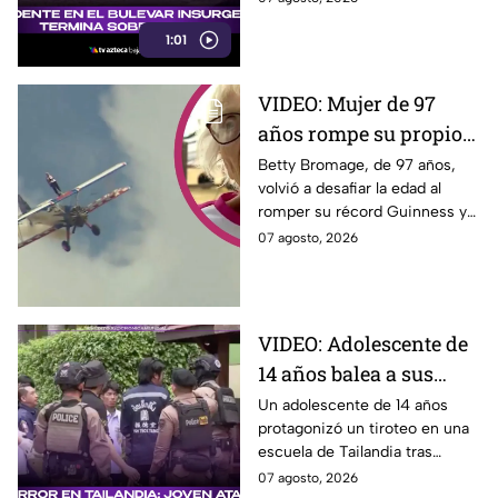
Insurgentes, en Tijuana.
1:01
VIDEO: Mujer de 97
años rompe su propio
Récord Guinness al
Betty Bromage, de 97 años,
volvió a desafiar la edad al
caminar sobre ala de
romper su récord Guinness y
avión en vuelo;
recaudar fondos para un
07 agosto, 2026
acababa de sufrir un
hospital. Aquí los detalles.
derrame cerebral.
VIDEO: Adolescente de
14 años balea a sus
abuelos y luego tirotea
Un adolescente de 14 años
protagonizó un tiroteo en una
su escuela, dejando
escuela de Tailandia tras
siete muertos y 15
presuntamente atacar primero
07 agosto, 2026
heridos