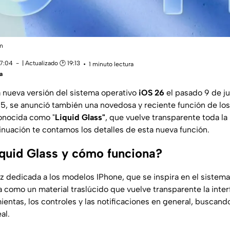
om
17:04
| Actualizado 🕑 19:13
1 minuto lectura
a
a nueva versión del sistema operativo
iOS 26
el pasado 9 de j
 se anunció también una novedosa y reciente función de los
nocida como "
Liquid Glass"
, que vuelve transparente toda la 
inuación te contamos los detalles de esta nueva función.
iquid Glass y cómo funciona?
az dedicada a los modelos IPhone, que se inspira en el sistema
a como un material traslúcido que vuelve transparente la inter
mientas, los controles y las notificaciones en general, buscan
al.