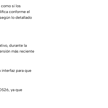
 como si los
ifica conforme el
según lo detallado
6
tivo, durante la
ersión más reciente
 interfaz para que
iOS26, ya que