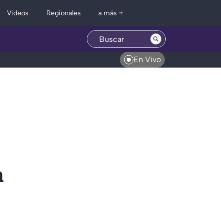
Regionales
Videos
a más +
En Vivo
a