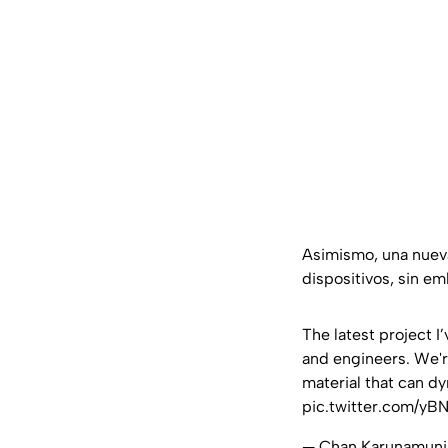
Asimismo, una nueva 
dispositivos, sin e
The latest project I
and engineers. We're
material that can dy
pic.twitter.com/y
— Chan Karunamun