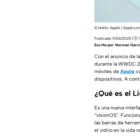
|Crédito: Apple / Apple.c
Publicado 11/06/2025 | 🕑 
Escrito por:
Norman Garcí
Con el anuncio de l
durante la WWDC 25,
móviles de
Apple
co
dispositivos. A cont
¿Qué es el L
Es una nueva interf
“visionOS”. Funcion
las barras de herra
el vidrio en la vida re