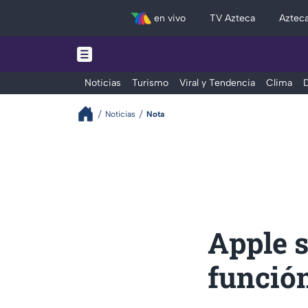
en vivo
TV Azteca
Aztec
Noticias
Turismo
Viral y Tendencia
Clima
D
Noticias
Nota
Apple 
funció