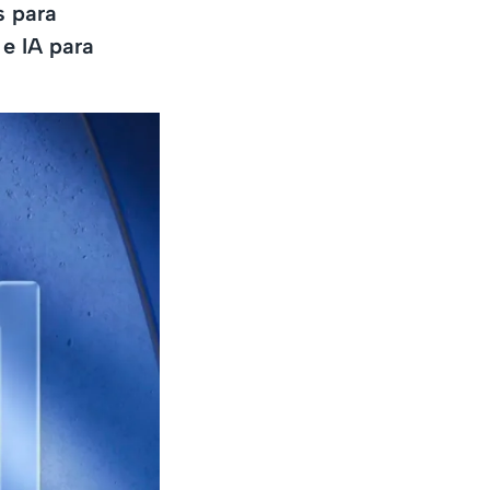
s para
 e IA para