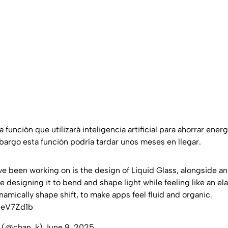
función que utilizará inteligencia artificial para ahorrar energ
mbargo esta función podría tardar unos meses en llegar.
’ve been working on is the design of Liquid Glass, alongside a
 designing it to bend and shape light while feeling like an elas
namically shape shift, to make apps feel fluid and organic.
BNeV7Zd1b
i (@chan_k)
June 9, 2025